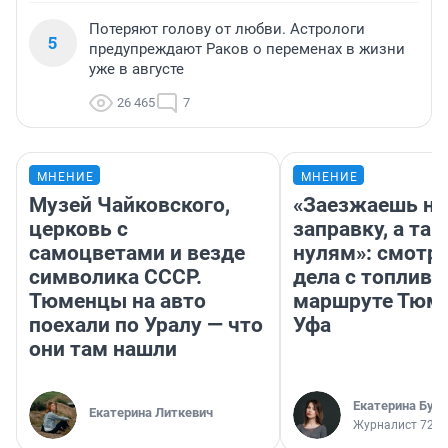
Потеряют голову от любви. Астрологи
5
предупреждают Раков о переменах в жизни
уже в августе
26 465
7
МНЕНИЕ
МНЕНИЕ
Музей Чайковского,
«Заезжаешь на
церковь с
заправку, а там
самоцветами и везде
нулям»: смотри
символика СССР.
дела с топливо
Тюменцы на авто
маршруте Тюм
поехали по Уралу — что
Уфа
они там нашли
Екатерина Бур
Екатерина Литкевич
Журналист 72.R