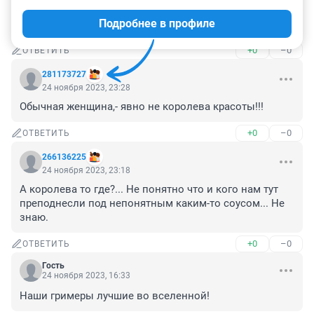
В молодости было симпатичной, а сейчас обычная 
Подробнее в профиле
тётка, красавицей, точно, не назовёшь
+0
–0
ОТВЕТИТЬ
281173727
24 ноября 2023, 23:28
Обычная женщина,- явно не королева красоты!!!
+0
–0
ОТВЕТИТЬ
266136225
24 ноября 2023, 23:18
А королева то где?... Не понятно что и кого нам тут 
преподнесли под непонятным каким-то соусом... Не 
знаю.
+0
–0
ОТВЕТИТЬ
Гость
24 ноября 2023, 16:33
Наши гримеры лучшие во вселенной!