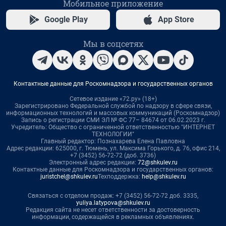
Мобильное приложение
Google Play
App Store
Мы в соцсетях
Контактные данные для Роскомнадзора и государственных органов
Сетевое издание «72.ру» (18+)
Зарегистрировано Федеральной службой по надзору в сфере связи,
информационных технологий и массовых коммуникаций (Роскомнадзор)
Запись о регистрации СМИ ЭЛ № ФС 77– 84674 от 06.02.2023 г.
Учредитель: Общество с ограниченной ответственностью "ИНТЕРНЕТ
ТЕХНОЛОГИИ"
Главный редактор: Познахарева Елена Павловна
Адрес редакции: 625000, г. Тюмень, ул. Максима Горького, д. 76, офис 214,
+7 (3452) 56-72-72 (доб. 3736)
Электронный адрес редакции:
72@shkulev.ru
Контактные данные для Роскомнадзора и государственных органов:
juristchel@shkulev.ru
Техподдержка:
help@shkulev.ru
Связаться с отделом продаж: +7 (3452) 56-72-72 доб. 3335,
yuliya.latypova@shkulev.ru
Редакция сайта не несет ответственности за достоверность
информации, содержащейся в рекламных объявлениях.