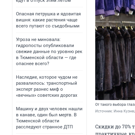
едут в отпуск этим летом
Опасная петрушка и ядовитая
вишня: какие растения чаще
всего путают со съедобными
Угроза не миновала:
гидропосты опубликовали
свежие данные по уровню рек
в Тюменской области — где
опаснее всего?
Наследие, которое чудом не
развалилось: транспортный
эксперт разнес миф о
«вечных» советских дорогах
От такого выбора глаз
Машину и двух человек нашли
Источник: 
Инна Кузне
в канаве, один был мертв. В
Тюменской области
Скидки до 70% 
расследуют странное ДТП
практичные, кр