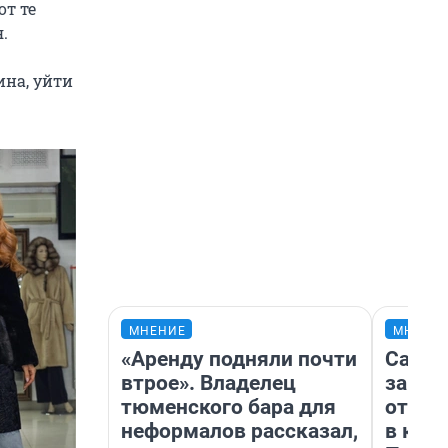
т те
.
на, уйти
МНЕНИЕ
МНЕНИ
«Аренду подняли почти
Самая
втрое». Владелец
загра
тюменского бара для
отпра
неформалов рассказал,
в каз