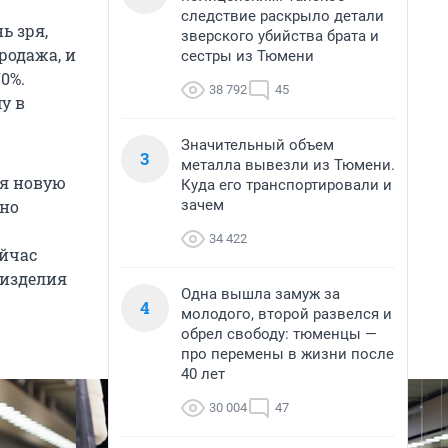
следствие раскрыло детали
ь зря,
зверского убийства брата и
родажа, и
сестры из Тюмени
0%.
38 792
45
у в
Значительный объем
3
металла вывезли из Тюмени.
ся новую
Куда его транспортировали и
зачем
жно
34 422
ейчас
 изделия
Одна вышла замуж за
4
молодого, второй развелся и
обрел свободу: тюменцы —
про перемены в жизни после
40 лет
30 004
47