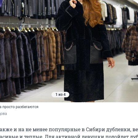
1 из 4
а просто разбегаются
цова
также и на не менее популярные в Сибири дубленки, в
асивые и теплые. Для активной девушки подойдет ду