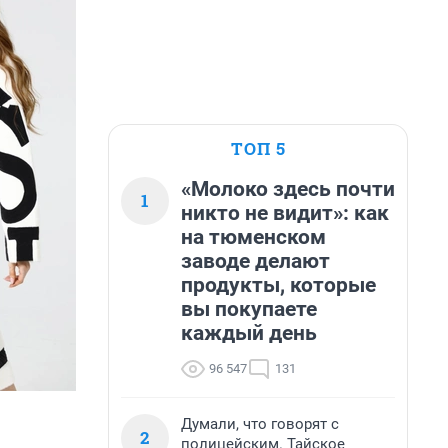
ТОП 5
«Молоко здесь почти
1
никто не видит»: как
на тюменском
заводе делают
продукты, которые
вы покупаете
каждый день
96 547
131
Думали, что говорят с
2
полицейским. Тайское