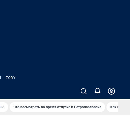
Ы
ZODY
нь?
Что посмотреть во время отпуска в Петропавловске
Как выжива