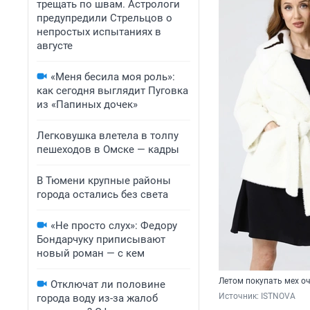
трещать по швам. Астрологи
предупредили Стрельцов о
непростых испытаниях в
августе
«Меня бесила моя роль»:
как сегодня выглядит Пуговка
из «Папиных дочек»
Легковушка влетела в толпу
пешеходов в Омске — кадры
В Тюмени крупные районы
города остались без света
«Не просто слух»: Федору
Бондарчуку приписывают
новый роман — с кем
Летом покупать мех о
Отключат ли половине
Источник: 
ISTNOVA
города воду из-за жалоб