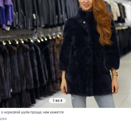
1 из 4
 о норковой шубе проще, чем кажется
цова