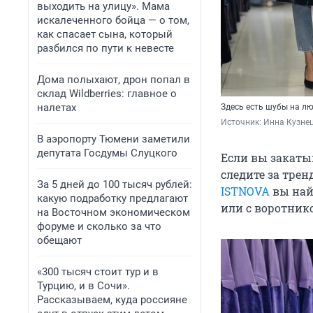
выходить на улицу». Мама
искалеченного бойца — о том,
как спасает сына, который
разбился по пути к невесте
Дома полыхают, дрон попал в
склад Wildberries: главное о
налетах
Здесь есть шубы на л
Источник: 
Инна Кузне
В аэропорту Тюмени заметили
депутата Госдумы Слуцкого
Если вы закатыв
следите за тре
За 5 дней до 100 тысяч рублей:
ISTNOVA
вы най
какую подработку предлагают
или с воротник
на Восточном экономическом
форуме и сколько за что
обещают
«300 тысяч стоит тур и в
Турцию, и в Сочи».
Рассказываем, куда россияне