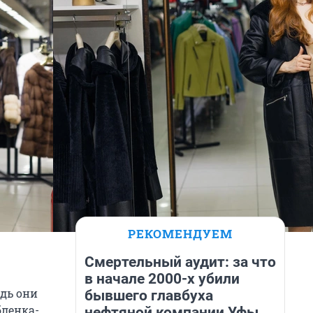
РЕКОМЕНДУЕМ
Смертельный аудит: за что
в начале 2000-х убили
едь они
бывшего главбуха
бленка-
нефтяной компании Уфы