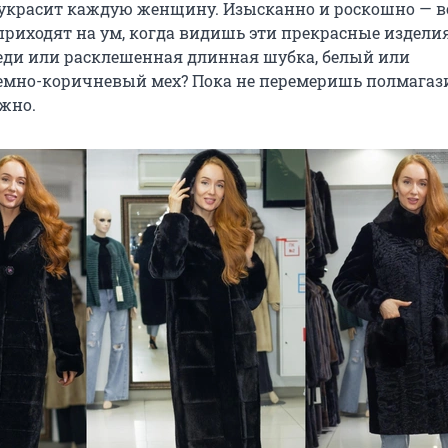
украсит каждую женщину. Изысканно и роскошно — во
приходят на ум, когда видишь эти прекрасные изделия
еди или расклешенная длинная шубка, белый или
емно-коричневый мех? Пока не перемеришь полмагази
жно.