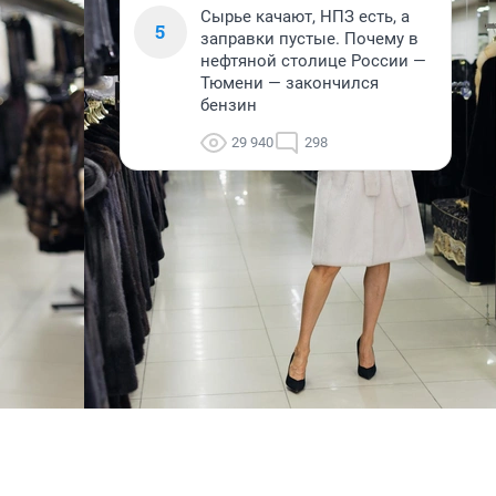
Сырье качают, НПЗ есть, а
5
заправки пустые. Почему в
нефтяной столице России —
Тюмени — закончился
бензин
29 940
298