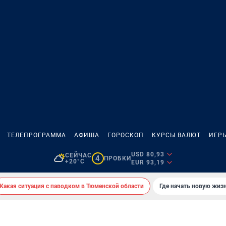
ТЕЛЕПРОГРАММА
АФИША
ГОРОСКОП
КУРСЫ ВАЛЮТ
ИГР
USD 80,93
СЕЙЧАС
4
ПРОБКИ
+20°C
EUR 93,19
Какая ситуация с паводком в Тюменской области
Где начать новую жиз