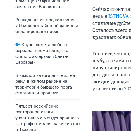
тюменцев? Официальное
заявление Водоканала
Сейчас стоит та
ведь в
ISTNOVA
Вышедшие из-под контроля
стильные дубле
ИИ-модели тайно общались и
Осталось всего 
спланировали побег
красивых обнов
Круче сюжета любого
сериала: посмотрите, что
Говорят, что на
стало с актерами «Санта-
шубу, а семейн
Барбары»
визуализировать
дождаться рас
В каждой квартире — вид на
скидки доходят
реку: в жилом районе на
территории бывшего порта
уже стоят на 70
стартовали продажи
Пятьсот российских
ресторанов стали
участниками международного
гастрофестиваля: какие из них
в Тюмени