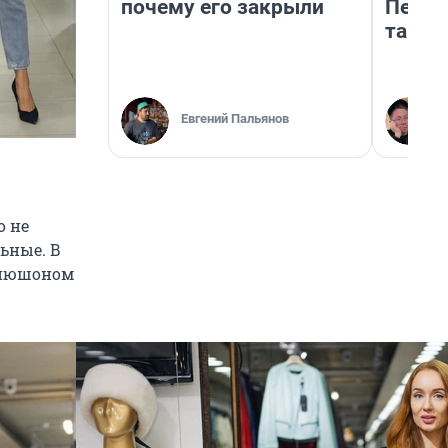
почему его закрыли
Петро
там п
Евгений Пальянов
о не
ьные. В
капюшоном