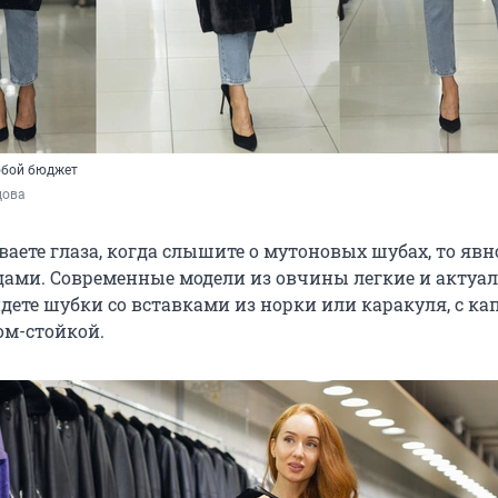
юбой бюджет
цова
аете глаза, когда слышите о мутоновых шубах, то явн
ндами. Современные модели из овчины легкие и актуал
дете шубки со вставками из норки или каракуля, с 
ом-стойкой.