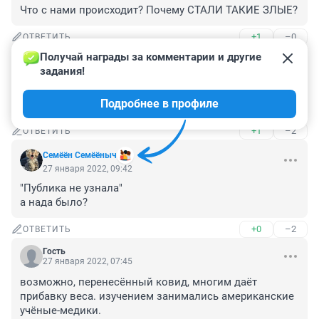
Что с нами происходит? Почему СТАЛИ ТАКИЕ ЗЛЫЕ?
+1
–0
ОТВЕТИТЬ
Получай награды за комментарии и другие 
Гость
27 января 2022, 11:43
задания!
ещё одна народная? как они это делают? впрочем 
Подробнее в профиле
догадываюсь.
+1
–2
ОТВЕТИТЬ
Семёён Семёёныч
27 января 2022, 09:42
"Публика не узнала"

а нада было?
+0
–2
ОТВЕТИТЬ
Гость
27 января 2022, 07:45
возможно, перенесённый ковид, многим даёт 
прибавку веса. изучением занимались американские 
учёные-медики.