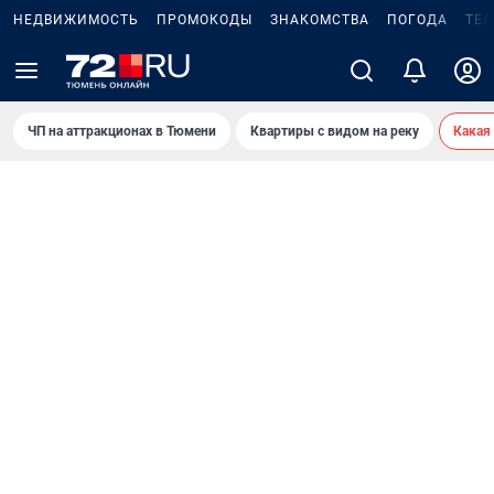
НЕДВИЖИМОСТЬ
ПРОМОКОДЫ
ЗНАКОМСТВА
ПОГОДА
ТЕ
ЧП на аттракционах в Тюмени
Квартиры с видом на реку
Какая