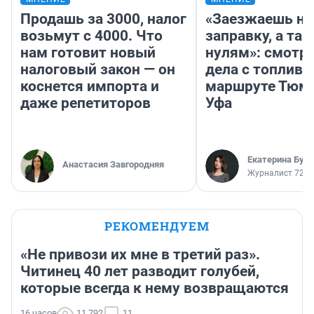
Продашь за 3000, налог
«Заезжаешь на
возьмут с 4000. Что
заправку, а там
нам готовит новый
нулям»: смотри
налоговый закон — он
дела с топливо
коснется импорта и
маршруте Тюм
даже репетиторов
Уфа
Екатерина Бур
Анастасия Завгородняя
Журналист 72.R
РЕКОМЕНДУЕМ
«Не привози их мне в третий раз».
Читинец 40 лет разводит голубей,
которые всегда к нему возвращаются
16 часов
11 792
11