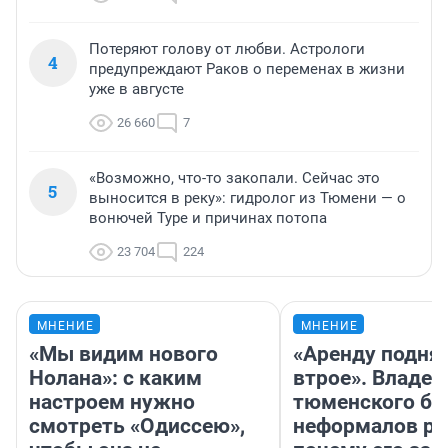
Потеряют голову от любви. Астрологи
4
предупреждают Раков о переменах в жизни
уже в августе
26 660
7
«Возможно, что-то закопали. Сейчас это
5
выносится в реку»: гидролог из Тюмени — о
вонючей Туре и причинах потопа
23 704
224
МНЕНИЕ
МНЕНИЕ
«Мы видим нового
«Аренду подня
Нолана»: с каким
втрое». Владел
настроем нужно
тюменского ба
смотреть «Одиссею»,
неформалов ра