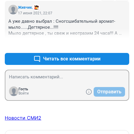
Живчик.
17 июня 2021, 22:07
А уже давно выбрал : Сногсшибательный аромат- 
мыло......Дегтярное...!!!! 

Мыло дегтярное , ты свеж и неотразим 24 часа!!! А 
иногда , ты король задней площадки автобуса!!!
+0
–0
Читать все комментарии
Гость
Отправить
Войти
Новости СМИ2