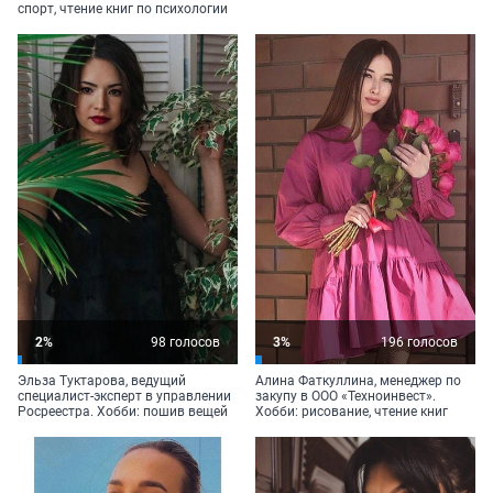
спорт, чтение книг по психологии
2%
98 голосов
3%
196 голосов
Эльза Туктарова, ведущий
Алина Фаткуллина, менеджер по
специалист-эксперт в управлении
закупу в ООО «Техноинвест».
Росреестра. Хобби: пошив вещей
Хобби: рисование, чтение книг