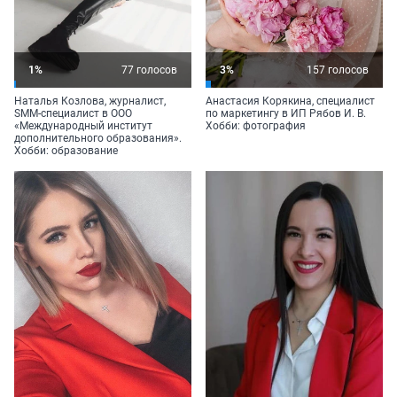
1%
77 голосов
3%
157 голосов
Наталья Козлова, журналист,
Анастасия Корякина, специалист
SMM-специалист в ООО
по маркетингу в ИП
Рябов И. В.
«Международный институт
Хобби: фотография
дополнительного образования».
Хобби: образование