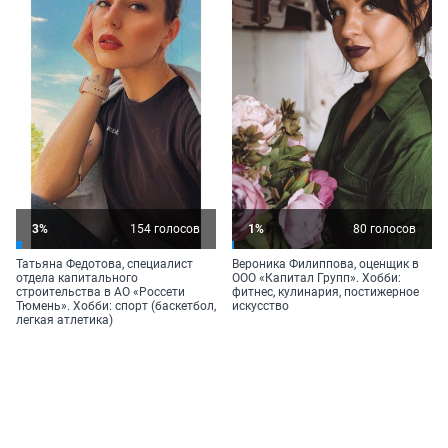
3%
154 голосов
1%
80 голосов
Татьяна Федотова, специалист
Вероника Филиппова, оценщик в
отдела капитального
ООО «Капитал Групп». Хобби:
строительства в АО «Россети
фитнес, кулинария, постижерное
Тюмень». Хобби: спорт (баскетбол,
искусство
легкая атлетика)