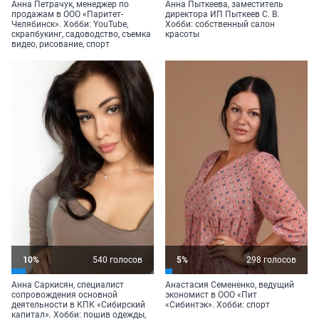
Анна Петрачук, менеджер по
Анна Пыткеева, заместитель
продажам в ООО «Паритет-
директора ИП
Пыткеев С. В.
Челябинск». Хобби: YouTube,
Хобби: собственный салон
скрапбукинг, садоводство, съемка
красоты
видео, рисование, спорт
10%
540 голосов
5%
298 голосов
Анна Саркисян, специалист
Анастасия Семененко, ведущий
сопровождения основной
экономист в ООО «Пит
деятельности в КПК «Сибирский
«Сибинтэк». Хобби: спорт
капитал». Хобби: пошив одежды,