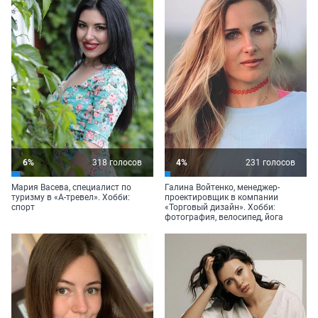
6%
318 голосов
4%
231 голосов
Мария Васева, специалист по
Галина Войтенко, менеджер-
туризму в «
А-тревел
». Хобби:
проектировщик в компании
спорт
«Торговый дизайн». Хобби:
фотография, велосипед, йога