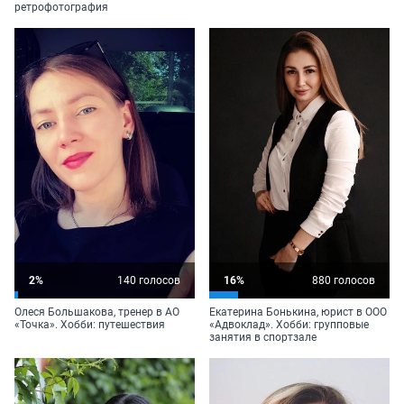
ретрофотография
2%
140 голосов
16%
880 голосов
Олеся Большакова, тренер в АО
Екатерина Бонькина, юрист в ООО
«Точка». Хобби: путешествия
«Адвоклад». Хобби: групповые
занятия в спортзале