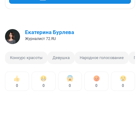
Екатерина Бурлева
Журналист 72.RU
Конкурс красоты
Девушка
Народное голосование
Пр
0
0
0
0
0