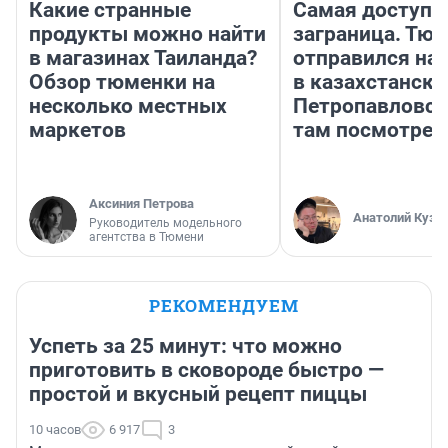
Какие странные
Самая доступн
продукты можно найти
заграница. Тю
в магазинах Таиланда?
отправился на
Обзор тюменки на
в казахстански
несколько местных
Петропавловск
маркетов
там посмотрет
Аксиния Петрова
Анатолий Кузн
Руководитель модельного
агентства в Тюмени
РЕКОМЕНДУЕМ
Успеть за 25 минут: что можно
приготовить в сковороде быстро —
простой и вкусный рецепт пиццы
10 часов
6 917
3