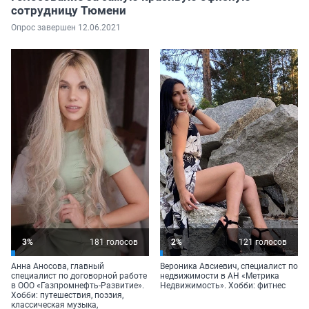
сотрудницу Тюмени
Опрос завершен 12.06.2021
3%
181 голосов
2%
121 голосов
Анна Аносова, главный
Вероника Авсиевич, специалист по
специалист по договорной работе
недвижимости в АН «Метрика
в ООО «Газпромнефть-Развитие».
Недвижимость». Хобби: фитнес
Хобби: путешествия, поэзия,
классическая музыка,