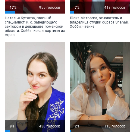
17%
955 голосов
7%
418 голосов
Наталья Кутяева, главный
Юлия Матвеева, основатель и
специалист,
и. о.
заведующего
владелица студии образа Shanail.
сектором в депздраве Тюменской
Хобби: чтение
области. Хобби: вокал, картины из
страз
8%
438 голосов
2%
113 голосов