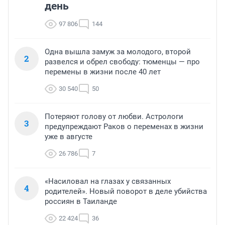
день
97 806
144
Одна вышла замуж за молодого, второй
2
развелся и обрел свободу: тюменцы — про
перемены в жизни после 40 лет
30 540
50
Потеряют голову от любви. Астрологи
3
предупреждают Раков о переменах в жизни
уже в августе
26 786
7
«Насиловал на глазах у связанных
4
родителей». Новый поворот в деле убийства
россиян в Таиланде
22 424
36