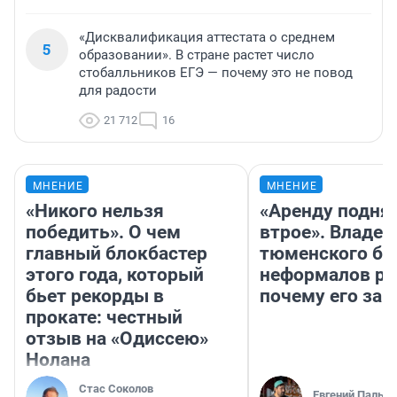
«Дисквалификация аттестата о среднем
5
образовании». В стране растет число
стобалльников ЕГЭ — почему это не повод
для радости
21 712
16
МНЕНИЕ
МНЕНИЕ
«Никого нельзя
«Аренду подня
победить». О чем
втрое». Владел
главный блокбастер
тюменского ба
этого года, который
неформалов ра
бьет рекорды в
почему его за
прокате: честный
отзыв на «Одиссею»
Нолана
Стас Соколов
Евгений Пальян