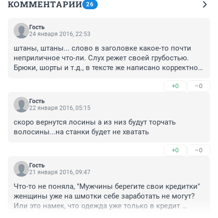
КОММЕНТАРИИ
26
Гость
24 января 2016, 22:53
штаны, штаны... слово в заголовке какое-то почти 
неприличное что-ли. Слух режет своей грубостью. 
Брюки, шорты и т.д., в тексте же написано корректно. 
Или это была попытка сострить?
+0
–0
Гость
22 января 2016, 05:15
скоро вернутся лосины а из низ будут торчать 
волосины...на станки будет не хватать
+0
–0
Гость
21 января 2016, 09:47
Что-то не поняла, "Мужчины берегите свои кредитки" 
женщины уже на шмотки себе заработать не могут? 
Или это намек, что одежда уже только в кредит 
доступна))))