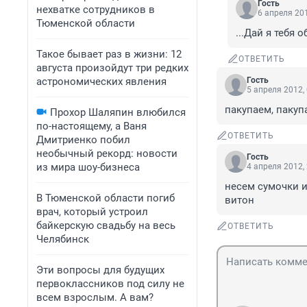
Гость
нехватке сотрудников в
6 апреля 201
Тюменской области
...Дай я тебя 
Такое бывает раз в жизни: 12
ОТВЕТИТЬ
августа произойдут три редких
астрономических явления
Гость
5 апреля 2012,
пакупаем, пакуп
Прохор Шаляпин влюбился
по-настоящему, а Ваня
ОТВЕТИТЬ
Дмитриенко побил
необычный рекорд: новости
Гость
из мира шоу-бизнеса
4 апреля 2012,
несем сумочки и
В Тюменской области погиб
витон
врач, который устроил
байкерскую свадьбу на весь
ОТВЕТИТЬ
Челябинск
Эти вопросы для будущих
первоклассников под силу не
всем взрослым. А вам?