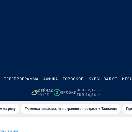
ТЕЛЕПРОГРАММА
АФИША
ГОРОСКОП
КУРСЫ ВАЛЮТ
ИГР
USD 82,17
СЕЙЧАС
2
ПРОБКИ
+27°C
EUR 94,84
м на реку
Тюменка показала, что странного продают в Таиланде
Где