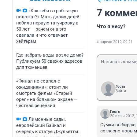
ПЕРЕЙТИ К ПУ
7 комме
«Как тебя в гроб такую
положат?» Мать двоих детей
набила первую татуировку в
Что я несу?
50 лет — зачем она это
сделала и что отвечает
хейтерам
4 апреля 2012, 09:21
Где набрать воды возле дома?
Публикуем 50 свежих адресов
для тюменцев
«Финал не совпал с
ожиданиями»: стоит ли
Гость
Войти
смотреть фильм «Старый
орел» на большом экране —
честная рецензия
Гость
20 июля 2012, 
Лимонные сады,
Сумки выбираю,н
европейский Байкал и
согласно новым
очередь к статуе Джульетты: