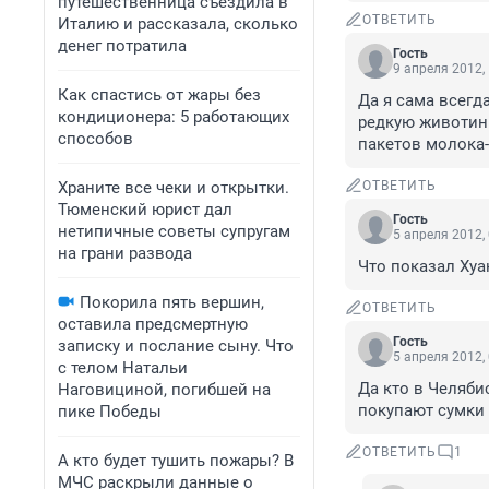
путешественница съездила в
ОТВЕТИТЬ
Италию и рассказала, сколько
денег потратила
Гость
9 апреля 2012,
Как спастись от жары без
Да я сама всегда
кондиционера: 5 работающих
редкую животинку
способов
пакетов молока-
Храните все чеки и открытки.
ОТВЕТИТЬ
Тюменский юрист дал
Гость
нетипичные советы супругам
5 апреля 2012,
на грани развода
Что показал Хуан
Покорила пять вершин,
ОТВЕТИТЬ
оставила предсмертную
Гость
записку и послание сыну. Что
5 апреля 2012,
с телом Натальи
Да кто в Челяби
Наговициной, погибшей на
покупают сумки 
пике Победы
ОТВЕТИТЬ
1
А кто будет тушить пожары? В
МЧС раскрыли данные о