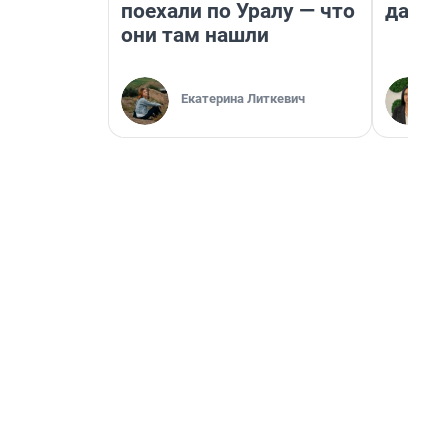
поехали по Уралу — что
даже 
они там нашли
Екатерина Литкевич