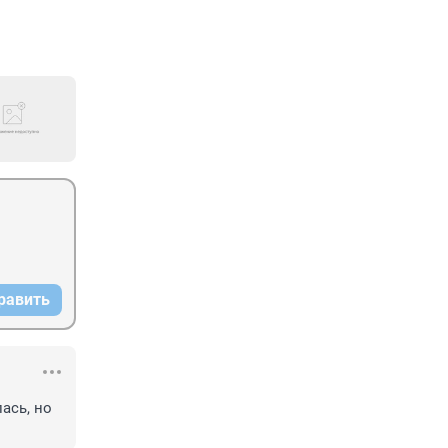
равить
сь, но 