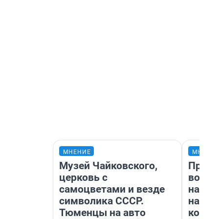
МНЕНИЕ
МНЕНИ
Музей Чайковского,
Прода
церковь с
возьм
самоцветами и везде
нам г
символика СССР.
налог
Тюменцы на авто
косне