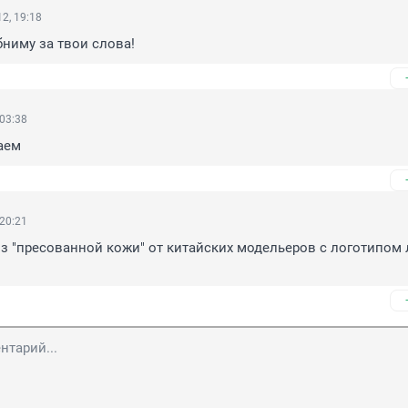
2, 19:18
обниму за твои слова!
 03:38
аем
 20:21
з "пресованной кожи" от китайских модельеров с логотипом л