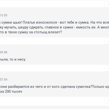
 13:50
 сумки шью! Платье износилося - вот тебе и сумка. На что вся
 мучать, шкуру сдирать, главное в сумке - емкость ее. А много
то в твою сумку за стотыщ влезет?
 09:48
ьли, то и несу.
 07:54
снке разбирается из чего и от кого сделана сумочка?Только и
за 200 тысяч