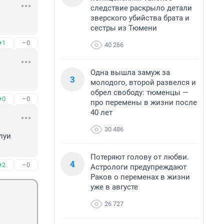
следствие раскрыло детали
зверского убийства брата и
сестры из Тюмени
+1
–0
40 266
Одна вышла замуж за
3
молодого, второй развелся и
обрел свободу: тюменцы —
+0
–0
про перемены в жизни после
40 лет
30 486
уи 
Потеряют голову от любви.
4
+2
–0
Астрологи предупреждают
Раков о переменах в жизни
уже в августе
26 727