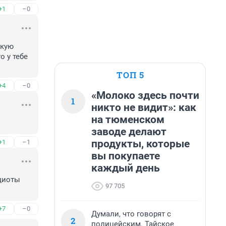
+1
–0
кую 
 у тебе 
ТОП 5
+4
–0
«Молоко здесь почти
1
никто не видит»: как
на тюменском
заводе делают
продукты, которые
+1
–1
вы покупаете
каждый день
диоты 
97 705
+7
–0
Думали, что говорят с
2
полицейским. Тайское