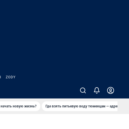
Ы
ZODY
 начать новую жизнь?
Где взять питьевую воду тюменцам — адреса