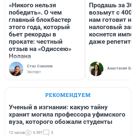
«Никого нельзя
Продашь за 300
победить». О чем
возьмут с 4000
главный блокбастер
нам готовит н
этого года, который
налоговый зако
бьет рекорды в
коснется импор
прокате: честный
даже репетито
отзыв на «Одиссею»
Нолана
Стас Соколов
Анастасия Зав
Эксперт
РЕКОМЕНДУЕМ
Ученый в изгнании: какую тайну
хранит могила профессора уфимского
вуза, которого обожали студенты
12 часов
6 397
3