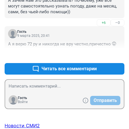
А зачем нам это рассказывать? по-моему, уже все 
могут самостоятельно узнать погоду, даже на месяц, 
сами, без чьей-либо помощи))
+6
–0
Гость
9 марта 2025, 20:41
А я верю 72 ру и никогда не вру честно,причестно 🤫
+1
–1
Читать все комментарии
Гость
Отправить
Войти
Новости СМИ2