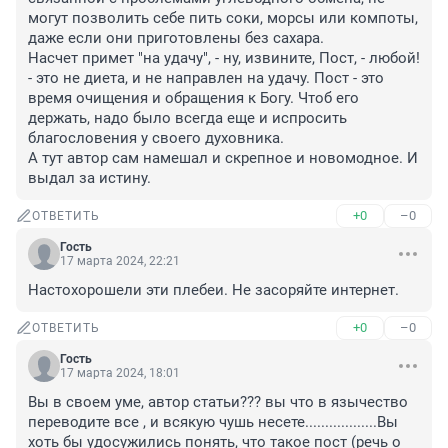
могут позволить себе пить соки, морсы или компоты, 
даже если они приготовлены без сахара.

Насчет примет "на удачу", - ну, извините, Пост, - любой! 
- это не диета, и не направлен на удачу. Пост - это 
время очищения и обращения к Богу. Чтоб его 
держать, надо было всегда еще и испросить 
благословения у своего духовника. 

А тут автор сам намешал и скрепное и новомодное. И 
выдал за истину.
+0
–0
ОТВЕТИТЬ
Гость
17 марта 2024, 22:21
Настохорошели эти плебеи. Не засоряйте интернет.
+0
–0
ОТВЕТИТЬ
Гость
17 марта 2024, 18:01
Вы в своем уме, автор статьи??? вы что в язычество 
переводите все , и всякую чушь несете..................Вы 
хоть бы удосужились понять, что такое пост (речь о 