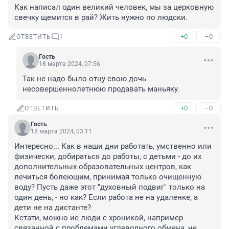
Как написал один великий человек, мы за церковную 
свечку щемится в рай? Жить нужно по людски.
+0
–0
ОТВЕТИТЬ
1
Гость
18 марта 2024, 07:56
Так не надо было отцу свою дочь 
несовершеннолетнюю продавать маньяку.
+0
–0
ОТВЕТИТЬ
Гость
18 марта 2024, 03:11
Интересно... Как в наши дни работать, умственно или 
физически, добираться до работы, с детьми - до их 
дополнительных образовательных центров, как 
лечиться болеющим, принимая только очищенную 
воду? Пусть даже этот "духовный подвиг" только на 
один день, - но как? Если работа не на удаленке, а 
дети не на дистанте?

Кстати, можно ие люди с хроникой, например 
связанной с проблемами углеводного обмена, не 