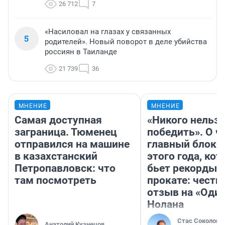
26 712
7
«Насиловал на глазах у связанных
5
родителей». Новый поворот в деле убийства
россиян в Таиланде
21 739
36
МНЕНИЕ
МНЕНИЕ
Самая доступная
«Никого нельз
заграница. Тюменец
победить». О ч
отправился на машине
главный блокб
в казахстанский
этого года, ко
Петропавловск: что
бьет рекорды 
там посмотреть
прокате: честн
отзыв на «Оди
Нолана
Стас Соколов
Анатолий Кузнецов