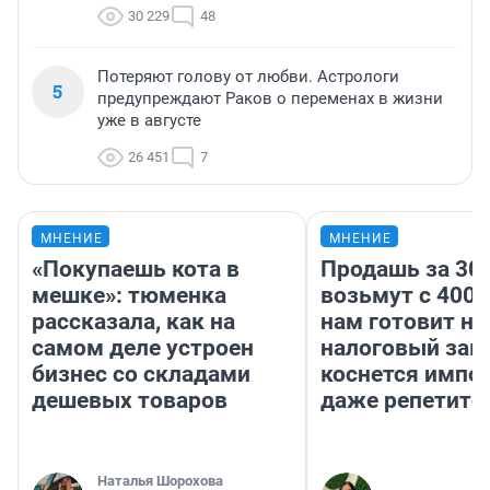
30 229
48
Потеряют голову от любви. Астрологи
5
предупреждают Раков о переменах в жизни
уже в августе
26 451
7
МНЕНИЕ
МНЕНИЕ
«Покупаешь кота в
Продашь за 300
мешке»: тюменка
возьмут с 4000
рассказала, как на
нам готовит н
самом деле устроен
налоговый зако
бизнес со складами
коснется импор
дешевых товаров
даже репетито
Наталья Шорохова