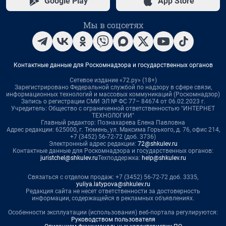
Google Play
App Store
Мы в соцсетях
Контактные данные для Роскомнадзора и государственных органов
Сетевое издание «72.ру» (18+)
Зарегистрировано Федеральной службой по надзору в сфере связи,
информационных технологий и массовых коммуникаций (Роскомнадзор)
Запись о регистрации СМИ ЭЛ № ФС 77– 84674 от 06.02.2023 г.
Учредитель: Общество с ограниченной ответственностью "ИНТЕРНЕТ
ТЕХНОЛОГИИ"
Главный редактор: Познахарева Елена Павловна
Адрес редакции: 625000, г. Тюмень, ул. Максима Горького, д. 76, офис 214,
+7 (3452) 56-72-72 (доб. 3736)
Электронный адрес редакции:
72@shkulev.ru
Контактные данные для Роскомнадзора и государственных органов:
juristchel@shkulev.ru
Техподдержка:
help@shkulev.ru
Связаться с отделом продаж: +7 (3452) 56-72-72 доб. 3335,
yuliya.latypova@shkulev.ru
Редакция сайта не несет ответственности за достоверность
информации, содержащейся в рекламных объявлениях.
Особенности эксплуатации (использования) веб-портала регулируются:
Руководством пользователя