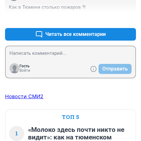
и да погода стала делать более длительные 
Как в Тюмени столько пожаров ?!
"бездождевые " паузы, уже не первый год, но раньше 
таких длительных не было, надо учится жить в новых 
+0
–0
условиях
Читать все комментарии
Гость
Отправить
Войти
Новости СМИ2
ТОП 5
«Молоко здесь почти никто не
1
видит»: как на тюменском