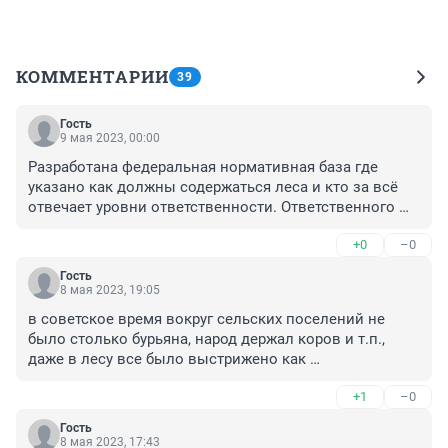
КОММЕНТАРИИ
39
Гость
9 мая 2023, 00:00
Разработана федеральная нормативная база где 
указано как должны содержаться леса и кто за всё 
отвечает уровни ответственности. Ответственного 
просто найти, он выпячивает себя, рапортует наверх и 
+0
–0
нагибает заявителей. Когда я прихожу и выписываю 
20 кубометров дров на деляне мне разьясняют кучу 
Гость
нормативов и проверяют их исполнение с моей 
8 мая 2023, 19:05
стороны. А сейчас вот это вот всё что?
в советское время вокруг сельских поселений не 
было столько бурьяна, народ держал коров и т.п., 
даже в лесу все было выстрижено как 
газонокосилкой, естественно это снижало 
+1
–0
пожароопасность, теперь 2-хметровый травяной 
сухостой как порох в такую погоду, тут уже не просто 
Гость
"пал" любое возгорание легко переходит в верховой, 
8 мая 2023, 17:43