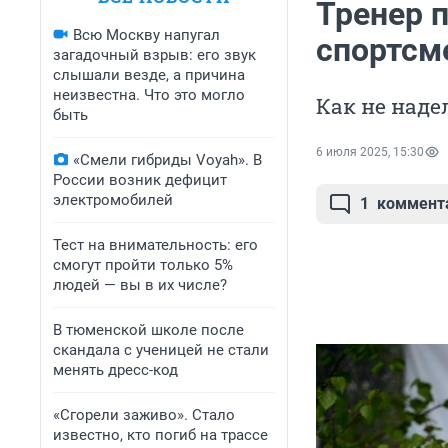
Тренер 
Всю Москву напугал
спортсм
загадочный взрыв: его звук
слышали везде, а причина
неизвестна. Что это могло
Как не наде
быть
6 июля 2025, 15:30
«Смели гибриды Voyah». В
России возник дефицит
электромобилей
1
коммент
Тест на внимательность: его
смогут пройти только 5%
людей — вы в их числе?
В тюменской школе после
скандала с ученицей не стали
менять дресс-код
«Сгорели заживо». Стало
известно, кто погиб на трассе