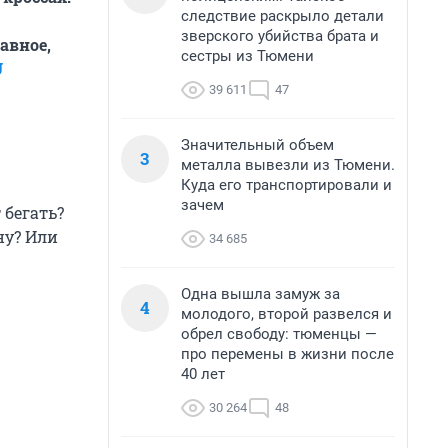
следствие раскрыло детали
зверского убийства брата и
авное,
сестры из Тюмени
U
39 611
47
Значительный объем
3
металла вывезли из Тюмени.
Куда его транспортировали и
зачем
 бегать?
ну? Или
34 685
Одна вышла замуж за
4
молодого, второй развелся и
обрел свободу: тюменцы —
про перемены в жизни после
40 лет
30 264
48