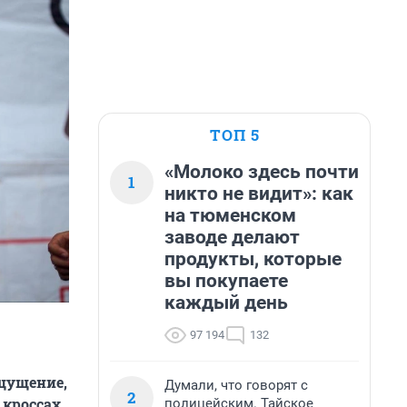
ТОП 5
«Молоко здесь почти
1
никто не видит»: как
на тюменском
заводе делают
продукты, которые
вы покупаете
каждый день
97 194
132
Ощущение,
Думали, что говорят с
2
 кроссах.
полицейским. Тайское