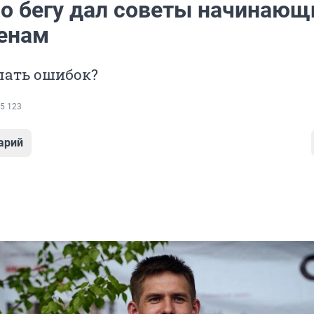
по бегу дал советы начинаю
енам
лать ошибок?
5 123
арий