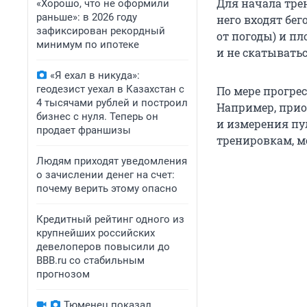
Для начала тре
«Хорошо, что не оформили
раньше»: в 2026 году
него входят бе
зафиксирован рекордный
от погоды) и п
минимум по ипотеке
и не скатыватьс
«Я ехал в никуда»:
геодезист уехал в Казахстан с
По мере прогре
4 тысячами рублей и построил
Например, прио
бизнес с нуля. Теперь он
и измерения пул
продает франшизы
тренировкам, м
Людям приходят уведомления
о зачислении денег на счет:
почему верить этому опасно
Кредитный рейтинг одного из
крупнейших российских
девелоперов повысили до
BBB.ru со стабильным
прогнозом
Тюменец показал