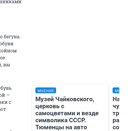
енниками
 бегуна.
 обуви
окойном
ое
й, вы
Обувь
МНЕНИЕ
МНЕНИ
ой —
Музей Чайковского,
Насле
вки с
церковь с
чудом
ают
самоцветами и везде
транс
символика СССР.
разне
Тюменцы на авто
совет