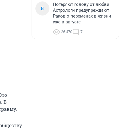
Потеряют голову от любви.
5
Астрологи предупреждают
Раков о переменах в жизни
уже в августе
26 470
7
Это
. В
травму.
ообществу