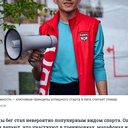
мность — ключевые принципы успешного старта в беге, считает спикер
иков
ды бег стал невероятно популярным видом спорта. 
и делают, что участвуют в тренировках, марафонах и