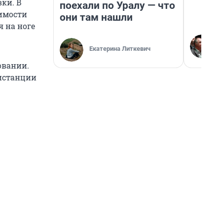
ки. В
поехали по Уралу — что
симости
они там нашли
 на ноге
Екатерина Литкевич
овании.
истанции