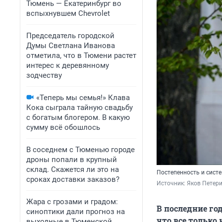
Тюмень — Екатеринбург во
вспыхнувшем Chevrolet
Председатель городской
Думы Светлана Иванова
отметила, что в Тюмени растет
интерес к деревянному
зодчеству
«Теперь мы семья!» Клава
Кока сыграла тайную свадьбу
с богатым блогером. В какую
сумму всё обошлось
В соседнем с Тюменью городе
дроны попали в крупный
склад. Скажется ли это на
Постепенность и систе
сроках доставки заказов?
Источник: 
Яков Петер
Жара с грозами и градом:
В последние го
синоптики дали прогноз на
что все только 
выходные в Тюменской