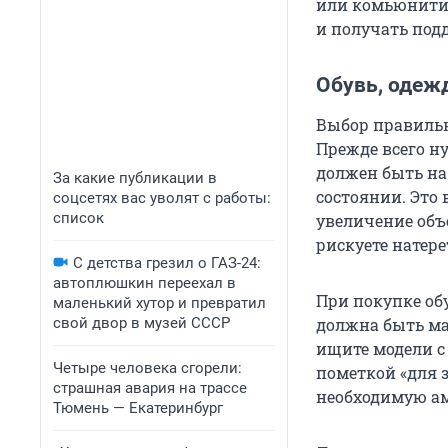
или комьюнити,
и получать под
Обувь, одеж
Выбор правиль
Прежде всего н
должен быть на
За какие публикации в
состоянии. Это 
соцсетях вас уволят с работы:
список
увеличение объе
рискуете натере
С детства грезил о ГАЗ-24:
автоплюшкин переехал в
При покупке об
маленький хутор и превратил
свой двор в музей СССР
должна быть ма
ищите модели с 
Четыре человека сгорели:
пометкой «для з
страшная авария на трассе
необходимую ам
Тюмень — Екатеринбург