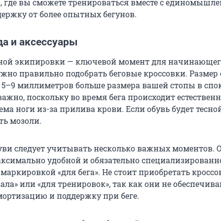
 где вы сможете тренироваться вместе с единомышл
держку от более опытных бегунов.
да и аксессуары
ной экипировки — ключевой момент для начинающего
ужно правильно подобрать беговые кроссовки. Размер
 5–9 миллиметров больше размера вашей стопы в сп
важно, поскольку во время бега происходит естественн
ма ноги из-за прилива крови. Если обувь будет тесно
ть мозоли.
уви следует учитывать несколько важных моментов. 
ксимально удобной и обязательно специализированн
маркировкой «для бега». Не стоит приобретать кроссо
ала» или «для тренировок», так как они не обеспечив
ортизацию и поддержку при беге.