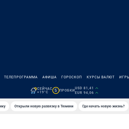
ТЕЛЕПРОГРАММА
АФИША
ГОРОСКОП
КУРСЫ ВАЛЮТ
ИГР
USD 81,41
СЕЙЧАС
5
ПРОБКИ
+19°C
EUR 94,06
еку
Открыли новую развязку в Тюмени
Где начать новую жизнь?