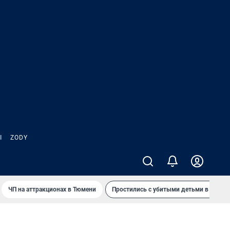
Ы
ZODY
ЧП на аттракционах в Тюмени
Простились с убитыми детьми в Таила