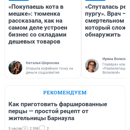
«Покупаешь кота в
«Спуталась реч
мешке»: тюменка
пургу». Врач — 
рассказала, как на
смертельном д
самом деле устроен
который слож
бизнес со складами
обнаружить
дешевых товаров
Ирина Волкова
Наталья Шорохова
Главврач клини
Открыла кофейную точку на
«Реабилитация 
деньги соцразвития
Волковой»
РЕКОМЕНДУЕМ
Как приготовить фаршированные
перцы — простой рецепт от
жительницы Барнаула
5 часов
2 398
2