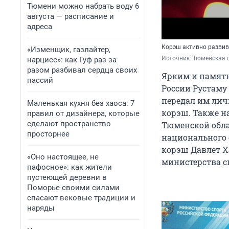
Тюмени можно набрать воду 6
августа — расписание и
адреса
Корэш активно развив
«Изменщик, газлайтер,
Источник: 
Тюменская 
нарцисс»: как Гуф раз за
разом разбивал сердца своих
Ярким и памят
пассий
России Рустаму
передал им лич
Маленькая кухня без хаоса: 7
корэш. Также н
правил от дизайнера, которые
сделают пространство
Тюменской обла
просторнее
национального 
корэш Давлет Х
«Оно настоящее, не
министерства с
пафосное»: как жители
пустеющей деревни в
Поморье своими силами
спасают вековые традиции и
наряды