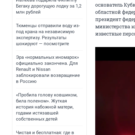
Ивлеева подарила Филиппу
основатель Куб
Бегаку дорогущую лодку за 1,2
областной феде
млн рублей
президент феде
Тюменцы отправили воду из-
министерства ю
под крана на независимую
известные перс
экспертизу. Результаты
шокируют — посмотрите
Эра «нормальных иномарок»
официально закончена. Для
Renault и Nissan
заблокировали возвращение
в Россию
«Пробила голову ковшиком,
била поленом». Жуткая
история набожной матери,
годами истязавшей
собственных детей
Чистая и бесплатная: где в