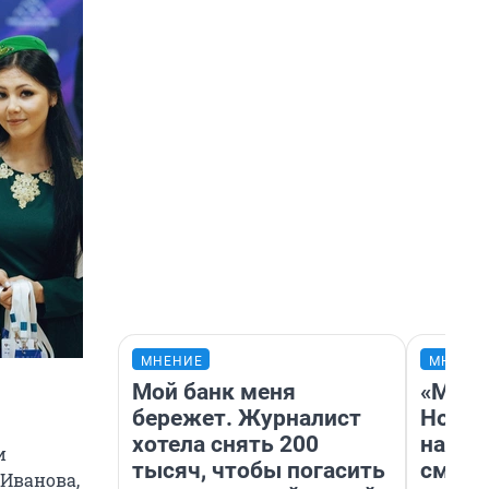
МНЕНИЕ
МНЕНИ
Мой банк меня
«Мы в
бережет. Журналист
Нолан
хотела снять 200
настр
и
тысяч, чтобы погасить
смотр
 Иванова,