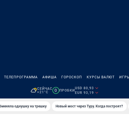
ТЕЛЕПРОГРАММА
АФИША
ГОРОСКОП
КУРСЫ ВАЛЮТ
ИГР
USD 80,93
СЕЙЧАС
0
ПРОБКИ
+21°C
EUR 93,19
бменяла однушку на трешку
Новый мост через Туру. Когда построят?