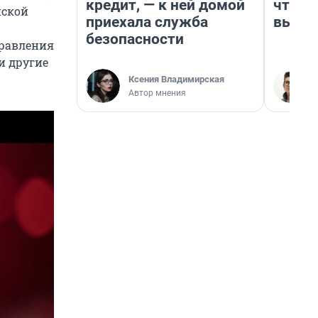
кредит, — к ней домой
чтобы
нской
приехала служба
выгля
безопасности
правления
и другие
Ксения Владимирская
Автор мнения