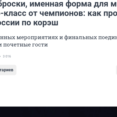
броски, именная форма для м
-класс от чемпионов: как пр
оссии по корэш
енных мероприятиях и финальных поеди
и почетные гости
3 016
тариев