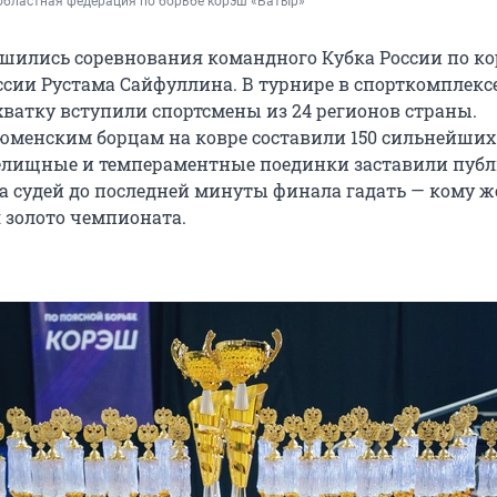
областная федерация по борьбе корэш «Батыр»
шились соревнования командного Кубка России по к
ссии Рустама Сайфуллина. В турнире в спорткомплекс
хватку вступили спортсмены из 24 регионов страны.
менским борцам на ковре составили 150 сильнейших
елищные и темпераментные поединки заставили пуб
а судей до последней минуты финала гадать — кому же
я золото чемпионата.