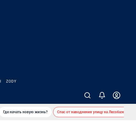
Ы
ZODY
Где начать новую жизнь?
Спас от наводнения улицу на Лесобазе
Д