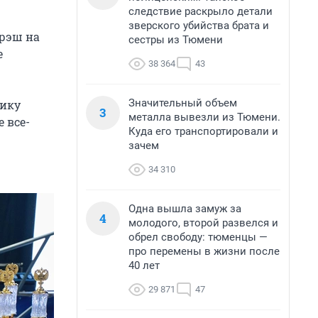
следствие раскрыло детали
зверского убийства брата и
орэш на
сестры из Тюмени
е
38 364
43
Значительный объем
лику
3
металла вывезли из Тюмени.
 все-
Куда его транспортировали и
зачем
34 310
Одна вышла замуж за
4
молодого, второй развелся и
обрел свободу: тюменцы —
про перемены в жизни после
40 лет
29 871
47