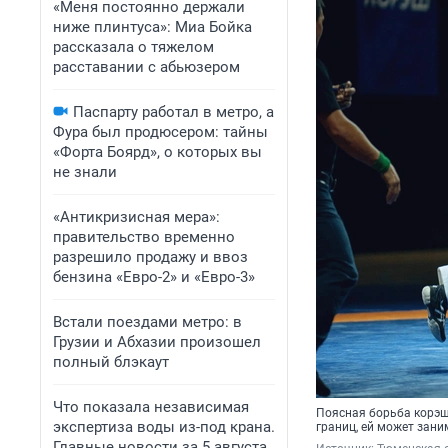
«Меня постоянно держали
ниже плинтуса»: Миа Бойка
рассказала о тяжелом
расставании с абьюзером
Паспарту работал в метро, а
Фура был продюсером: тайны
«Форта Боярд», о которых вы
не знали
«Антикризисная мера»:
правительство временно
разрешило продажу и ввоз
бензина «Евро-2» и «Евро-3»
Встали поездами метро: в
Грузии и Абхазии произошел
полный блэкаут
Что показала независимая
Поясная борьба корэш
экспертиза воды из-под крана.
границ, ей может зан
Главные новости за 5 августа