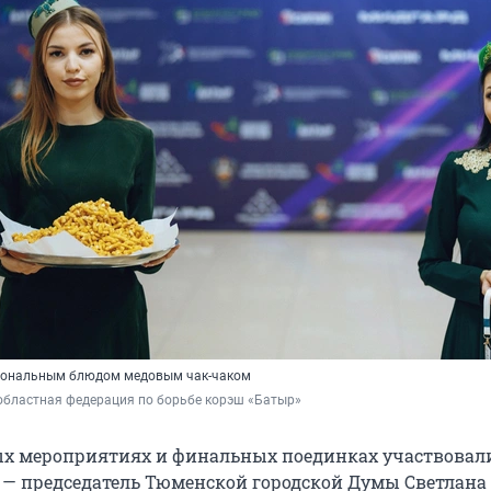
циональным блюдом медовым чак-чаком
областная федерация по борьбе корэш «Батыр»
ых мероприятиях и финальных поединках участвовал
 — председатель Тюменской городской Думы Светлана