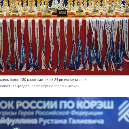
олись более 150 спортсменов из 24 регионов страны
областная федерация по борьбе корэш «Батыр»