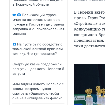
Источник: 
Тюменская 
в Тюменской области
В Тюмени завер
Полыхающий фургон
призы Героя Ро
мчал по встречке: главное о
«Строймаш» в с
пожаре в Ростове, где сгорели
Конкуренцию тю
заправка и 21 припаркованная
машина
соперников. Зр
поволноваться, 
На пустырь по соседству с
таки достанетс
тюменской элиткой пригнали
технику. Что тут появится?
Смертную казнь предложили
вернуть — для кого. Новости 5
августа
«Мы видим нового Нолана»: с
каким настроем нужно
смотреть «Одиссею», чтобы
она не выглядела как фиаско