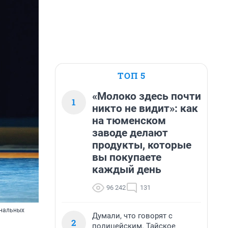
ТОП 5
«Молоко здесь почти
1
никто не видит»: как
на тюменском
заводе делают
продукты, которые
вы покупаете
каждый день
96 242
131
ональных
Думали, что говорят с
2
полицейским. Тайское