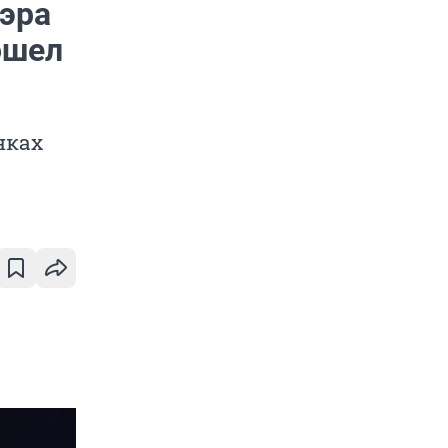
эра
ошел
нках