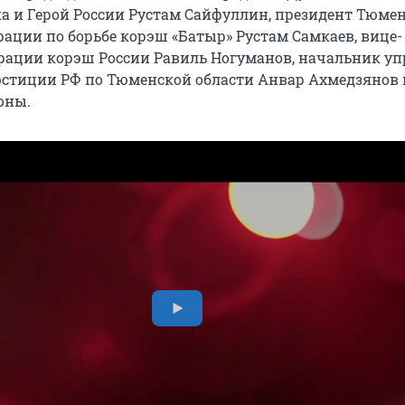
ка и Герой России Рустам Сайфуллин, президент Тюме
рации по борьбе корэш «Батыр» Рустам Самкаев, вице-
рации корэш России Равиль Ногуманов, начальник у
стиции РФ по Тюменской области Анвар Ахмедзянов 
оны.