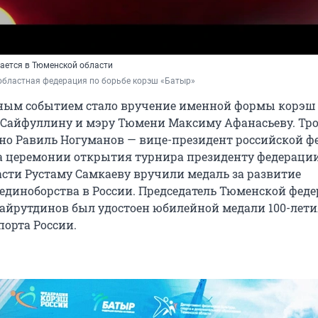
ается в Тюменской области
областная федерация по борьбе корэш «Батыр»
ным событием стало вручение именной формы корэш
 Сайфуллину и мэру Тюмени Максиму Афанасьеву. Тр
но Равиль Ногуманов — вице-президент российской ф
а церемонии открытия турнира президенту федераци
сти Рустаму Самкаеву вручили медаль за развитие
единоборства в России. Председатель Тюменской фед
айрутдинов был удостоен юбилейной медали 100-лети
порта России.