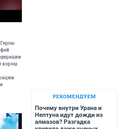
 Герою
офей
едерации
и корэш
ерации
я
РЕКОМЕНДУЕМ
Почему внутри Урана и
Нептуна идут дожди из
алмазов? Разгадка
удивила даже ученых