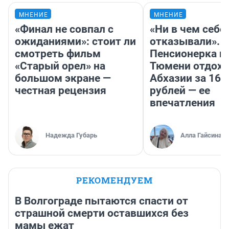
МНЕНИЕ
МНЕНИЕ
«Финал не совпал с
«Ни в чем себе
ожиданиями»: стоит ли
отказывали».
смотреть фильм
Пенсионерка и
«Старый орел» на
Тюмени отдохн
большом экране —
Абхазии за 160
честная рецензия
рублей — ее
впечатления
Надежда Губарь
Алла Гайсина
РЕКОМЕНДУЕМ
В Волгограде пытаются спасти от
страшной смерти оставшихся без
мамы ежат