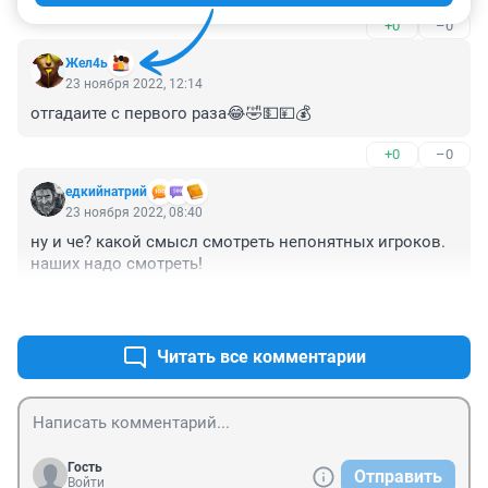
+0
–0
Жел4ь
23 ноября 2022, 12:14
отгадаите с первого раза😂🤣💵💴💰
+0
–0
едкийнатрий
23 ноября 2022, 08:40
ну и че? какой смысл смотреть непонятных игроков. 
наших надо смотреть!
+0
–1
Читать все комментарии
Гость
Отправить
Войти