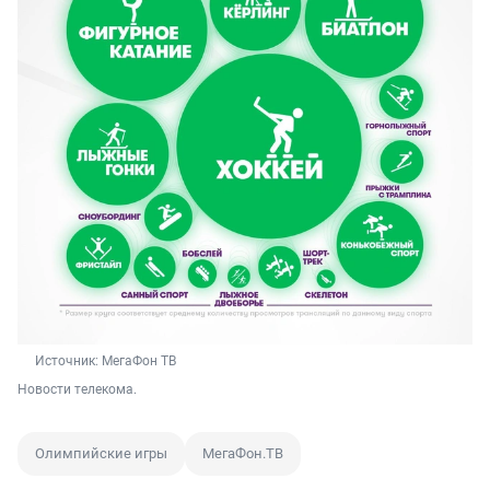
Источник: 
МегаФон ТВ
Новости телекома.
Олимпийские игры
МегаФон.ТВ