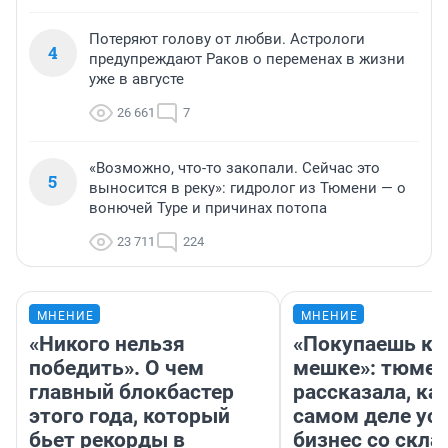
Потеряют голову от любви. Астрологи
4
предупреждают Раков о переменах в жизни
уже в августе
26 661
7
«Возможно, что-то закопали. Сейчас это
5
выносится в реку»: гидролог из Тюмени — о
вонючей Туре и причинах потопа
23 711
224
МНЕНИЕ
МНЕНИЕ
«Никого нельзя
«Покупаешь ко
победить». О чем
мешке»: тюмен
главный блокбастер
рассказала, как
этого года, который
самом деле ус
бьет рекорды в
бизнес со скл