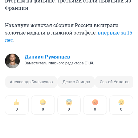
вторым на финише. Третьими стали лыжники из
Франции.
Накануне женская сборная России выиграла
золотые медали в лыжной эстафете,
впервые за 16
лет
.
Даниил Румянцев
Заместитель главного редактора E1.RU
Александр Большунов
Денис Спицов
Сергей Устюгов
0
0
0
0
0