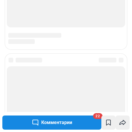
Наши вакансии
Техподдержка
Предвыборная агитация
Статистика канала в MAX
Все города сети
Мобильное приложение
Google Play
App Store
Мы в соцсетях
22
Комментарии