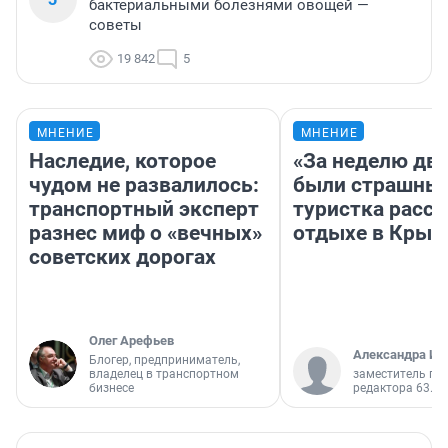
бактериальными болезнями овощей —
советы
19 842
5
МНЕНИЕ
МНЕНИЕ
Наследие, которое
«За неделю две
чудом не развалилось:
были страшные
транспортный эксперт
туристка расск
разнес миф о «вечных»
отдыхе в Крым
советских дорогах
Олег Арефьев
Александра Ис
Блогер, предприниматель,
владелец в транспортном
заместитель гл
бизнесе
редактора 63.RU