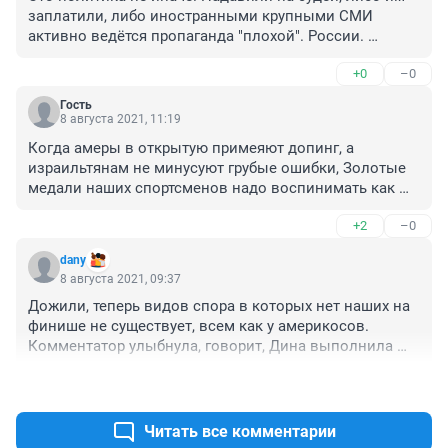
заплатили, либо иностранными крупными СМИ 
активно ведётся пропаганда "плохой". России. 
Обидно за гимнасток 😢
+0
–0
Гость
8 августа 2021, 11:19
Когда амеры в открытую примеяют допинг, а 
израильтянам не минусуют грубые ошибки, Золотые 
медали наших спортсменов надо воспинимать как 
платиновые, а серебро-золотом!! И пусть пыхтят и 
+2
–0
бесятся нацисты!
dany
8 августа 2021, 09:37
Дожили, теперь видов спора в которых нет наших на 
финише не существует, всем как у америкосов. 
Комментатор улыбнула, говорит, Дина выполнила 
все чисто, а про то, что она ленту в конце не поймала 
+1
–0
молчок. И бедные мы, конечно, засуженные ни за 
что.
Читать все комментарии