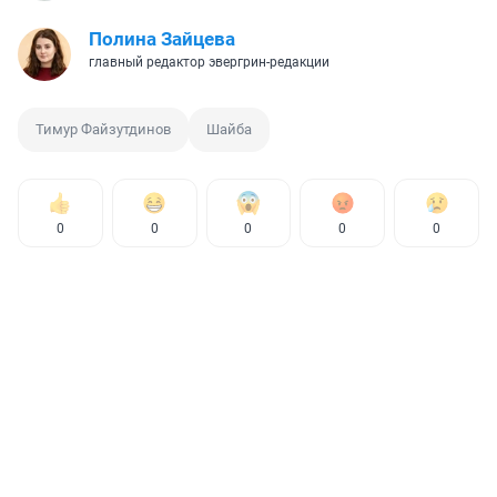
Полина Зайцева
главный редактор эвергрин-редакции
Тимур Файзутдинов
Шайба
0
0
0
0
0