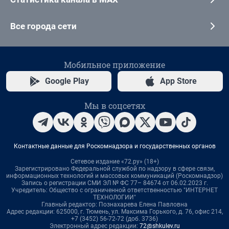
Все города сети
Мобильное приложение
Google Play
App Store
Мы в соцсетях
Контактные данные для Роскомнадзора и государственных органов
Сетевое издание «72.ру» (18+)
Зарегистрировано Федеральной службой по надзору в сфере связи,
информационных технологий и массовых коммуникаций (Роскомнадзор)
Запись о регистрации СМИ ЭЛ № ФС 77– 84674 от 06.02.2023 г.
Учредитель: Общество с ограниченной ответственностью "ИНТЕРНЕТ
ТЕХНОЛОГИИ"
Главный редактор: Познахарева Елена Павловна
Адрес редакции: 625000, г. Тюмень, ул. Максима Горького, д. 76, офис 214,
+7 (3452) 56-72-72 (доб. 3736)
Электронный адрес редакции:
72@shkulev.ru