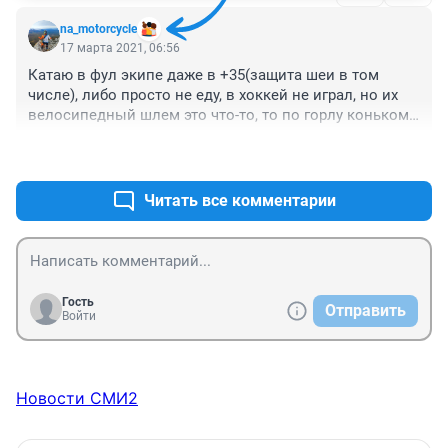
na_motorcycle
17 марта 2021, 06:56
Катаю в фул экипе даже в +35(защита шеи в том 
числе), либо просто не еду, в хоккей не играл, но их 
велосипедный шлем это что-то, то по горлу коньком, 
то шайба прилетит, много там открытых и опасных 
+1
–0
зон, это придает конечно зрелищности игре, но парня 
жаль, соболезнования близким.
Читать все комментарии
Гость
Отправить
Войти
Новости СМИ2