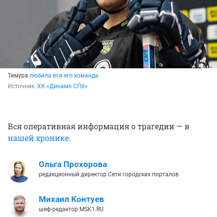
Тимура
любила вся его команда
Источник: 
ХК «Динамо СПб»
Вся оперативная информация о трагедии — в
нашей хронике
.
Ольга Прохорова
редакционный директор Сети городских порталов
Михаил Контуев
шеф-редактор MSK1.RU