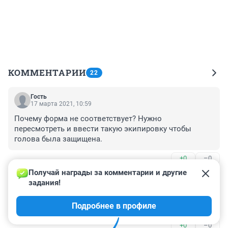
КОММЕНТАРИИ
22
Гость
17 марта 2021, 10:59
Почему форма не соответствует? Нужно 
пересмотреть и ввести такую экипировку чтобы 
голова была защищена.
+0
–0
Получай награды за комментарии и другие 
Гость
17 марта 2021, 10:57
задания!
Очень жаль парня, уходят достойные люди в расцвете 
Подробнее в профиле
сил, соболезнование глубочайшее родным.
+0
–0