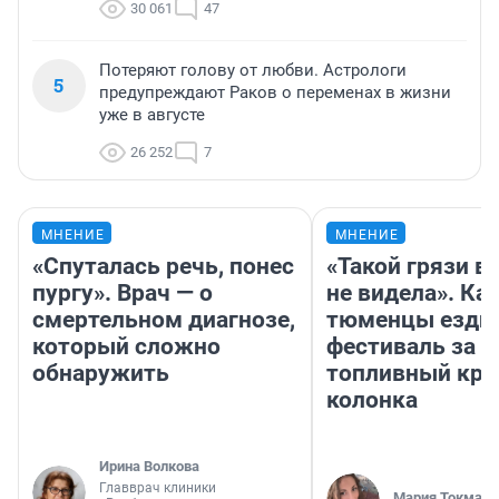
30 061
47
Потеряют голову от любви. Астрологи
5
предупреждают Раков о переменах в жизни
уже в августе
26 252
7
МНЕНИЕ
МНЕНИЕ
«Спуталась речь, понес
«Такой грязи в
пургу». Врач — о
не видела». Ка
смертельном диагнозе,
тюменцы ездил
который сложно
фестиваль за 9
обнаружить
топливный кри
колонка
Ирина Волкова
Главврач клиники
Мария Токмако