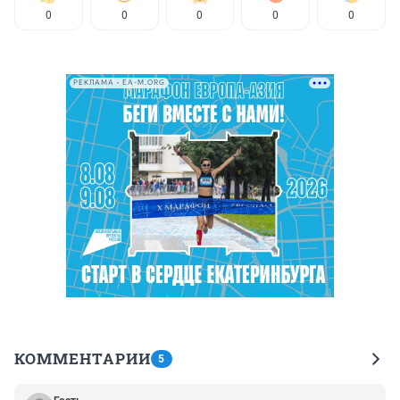
0
0
0
0
0
РЕКЛАМА • EA-M.ORG
КОММЕНТАРИИ
5