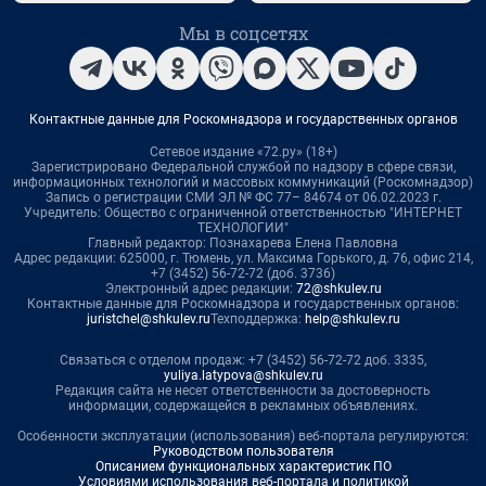
Мы в соцсетях
Контактные данные для Роскомнадзора и государственных органов
Сетевое издание «72.ру» (18+)
Зарегистрировано Федеральной службой по надзору в сфере связи,
информационных технологий и массовых коммуникаций (Роскомнадзор)
Запись о регистрации СМИ ЭЛ № ФС 77– 84674 от 06.02.2023 г.
Учредитель: Общество с ограниченной ответственностью "ИНТЕРНЕТ
ТЕХНОЛОГИИ"
Главный редактор: Познахарева Елена Павловна
Адрес редакции: 625000, г. Тюмень, ул. Максима Горького, д. 76, офис 214,
+7 (3452) 56-72-72 (доб. 3736)
Электронный адрес редакции:
72@shkulev.ru
Контактные данные для Роскомнадзора и государственных органов:
juristchel@shkulev.ru
Техподдержка:
help@shkulev.ru
Связаться с отделом продаж: +7 (3452) 56-72-72 доб. 3335,
yuliya.latypova@shkulev.ru
Редакция сайта не несет ответственности за достоверность
информации, содержащейся в рекламных объявлениях.
Особенности эксплуатации (использования) веб-портала регулируются:
Руководством пользователя
Описанием функциональных характеристик ПО
Условиями использования веб-портала и политикой