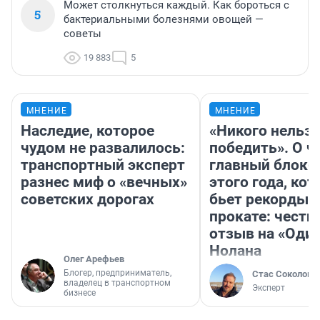
Может столкнуться каждый. Как бороться с
5
бактериальными болезнями овощей —
советы
19 883
5
МНЕНИЕ
МНЕНИЕ
Наследие, которое
«Никого нельз
чудом не развалилось:
победить». О ч
транспортный эксперт
главный блокб
разнес миф о «вечных»
этого года, ко
советских дорогах
бьет рекорды 
прокате: честн
отзыв на «Оди
Нолана
Олег Арефьев
Блогер, предприниматель,
Стас Соколов
владелец в транспортном
Эксперт
бизнесе