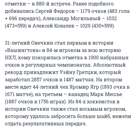
отметки – в 880-й встрече. Ранее подобного
добивались Сергей Федоров – 1179 очков (483 гола
+ 696 передач), Александр Могильный – 1032
(473+559) и Алексей Ковалев – 1029 (430+599).
31-летний Овечкин стал первым в истории
«Вашингтона» и 84-м игроком за всю историю
НХЛ, кому покорилась отметка в 1000 набранных
очков в регулярных чемпионатах. Абсолютный
рекорд принадлежит Уэйну Гретцки, который
заработал 2857 очков в 1487 матчах. На втором
месте идет 44-летний чех Яромир Ягр (1893 очка в
1671 матче), на третьем – канадец Марк Мессье
(1887 очков в 1756 играх). Из 84-х хоккеистов в
истории Овечкин также стал восьмым игроком,
которому удалось забросить больше шайб, нежели
отдать результативных передач.