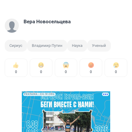
Вера Новосельцева
Сириус
Владимир Путин
Наука
Ученый
0
0
0
0
0
РЕКЛАМА • EA-M.ORG