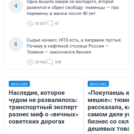
Одна вышла замуж за молодого, второй
4
развелся и обрел свободу: тюменцы — про
перемены в жизни после 40 лет
30 007
47
Сырье качают, НПЗ есть, а заправки пустые.
5
Почему в нефтяной столице России —
Тюмени — закончился бензин
29 942
298
МНЕНИЕ
МНЕНИЕ
Наследие, которое
«Покупаешь ко
чудом не развалилось:
мешке»: тюмен
транспортный эксперт
рассказала, как
разнес миф о «вечных»
самом деле ус
советских дорогах
бизнес со скл
дешевых това