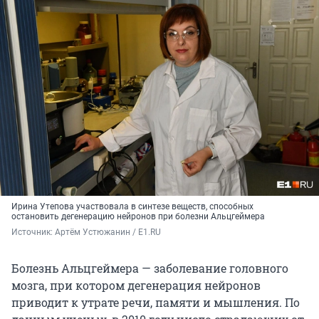
Ирина Утепова участвовала в синтезе веществ, способных
остановить дегенерацию нейронов при болезни Альцгеймера
Источник: 
Артём Устюжанин / E1.RU
Болезнь Альцгеймера — заболевание головного
мозга, при котором дегенерация нейронов
приводит к утрате речи, памяти и мышления. По