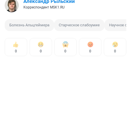
Александр Рыльский
Корреспондент MSK1.RU
Болезнь Альцгеймера
Старческое слабоумие
Научное от
0
0
0
0
0