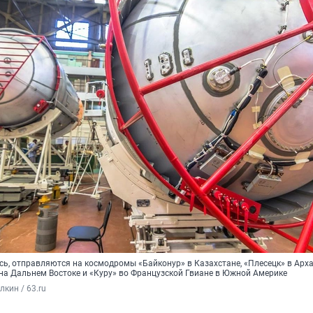
сь, отправляются на космодромы «Байконур» в Казахстане, «Плесецк» в Арх
 на Дальнем Востоке и «Куру» во Французской Гвиане в Южной Америке
кин / 63.ru