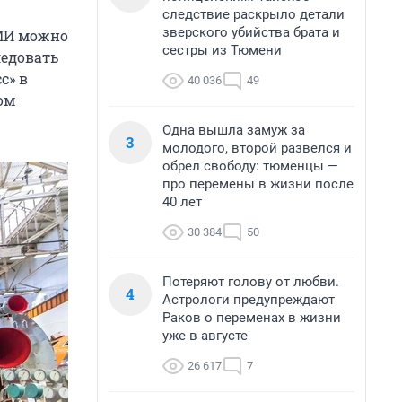
следствие раскрыло детали
зверского убийства брата и
СМИ можно
сестры из Тюмени
ледовать
с» в
40 036
49
ом
Одна вышла замуж за
3
молодого, второй развелся и
обрел свободу: тюменцы —
про перемены в жизни после
40 лет
30 384
50
Потеряют голову от любви.
4
Астрологи предупреждают
Раков о переменах в жизни
уже в августе
26 617
7