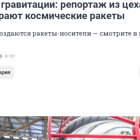
гравитации: репортаж из цех
ирают космические ракеты
создаются ракеты-носители — смотрите в
8 131
ария