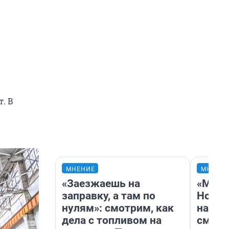
т. В
МНЕНИЕ
МНЕНИ
«Заезжаешь на
«Мы в
заправку, а там по
Нолан
нулям»: смотрим, как
настр
дела с топливом на
смотр