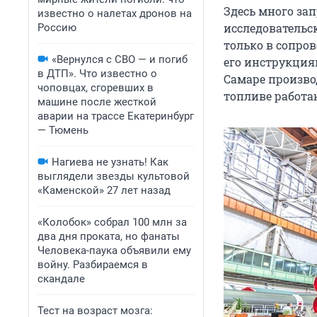
Здесь много за
известно о налетах дронов на
исследовательс
Россию
только в сопро
«Вернулся с СВО — и погиб
его инструкциям
в ДТП». Что известно о
Самаре производ
чоповцах, сгоревших в
топливе работа
машине после жесткой
аварии на трассе Екатеринбург
— Тюмень
Нагиева не узнать! Как
выглядели звезды культовой
«Каменской» 27 лет назад
«Колобок» собрал 100 млн за
два дня проката, но фанаты
Человека-паука объявили ему
войну. Разбираемся в
скандале
Тест на возраст мозга: