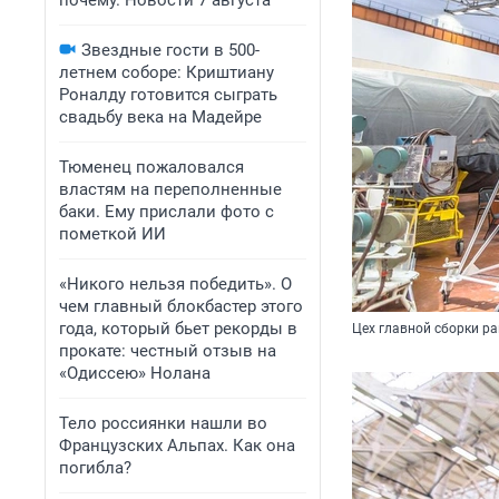
почему. Новости 7 августа
Звездные гости в 500-
летнем соборе: Криштиану
Роналду готовится сыграть
свадьбу века на Мадейре
Тюменец пожаловался
властям на переполненные
баки. Ему прислали фото с
пометкой ИИ
«Никого нельзя победить». О
чем главный блокбастер этого
года, который бьет рекорды в
Цех главной сборки ра
прокате: честный отзыв на
«Одиссею» Нолана
Тело россиянки нашли во
Французских Альпах. Как она
погибла?