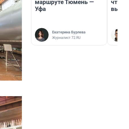
маршруте Тюмень —
чтобы
Уфа
выгля
Екатерина Бурлева
Журналист 72.RU