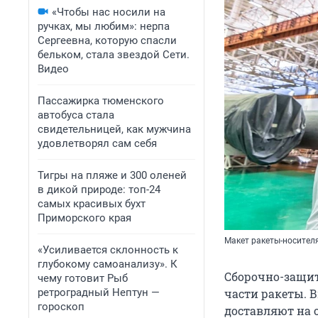
«Чтобы нас носили на
ручках, мы любим»: нерпа
Сергеевна, которую спасли
бельком, стала звездой Сети.
Видео
Пассажирка тюменского
автобуса стала
свидетельницей, как мужчина
удовлетворял сам себя
Тигры на пляже и 300 оленей
в дикой природе: топ-24
самых красивых бухт
Приморского края
Макет ракеты-носител
«Усиливается склонность к
глубокому самоанализу». К
Сборочно-защит
чему готовит Рыб
ретроградный Нептун —
части ракеты. 
гороскоп
доставляют на 