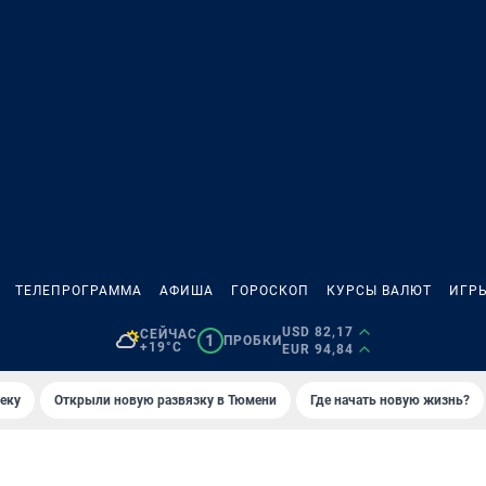
ТЕЛЕПРОГРАММА
АФИША
ГОРОСКОП
КУРСЫ ВАЛЮТ
ИГР
USD 82,17
СЕЙЧАС
1
ПРОБКИ
+19°C
EUR 94,84
еку
Открыли новую развязку в Тюмени
Где начать новую жизнь?