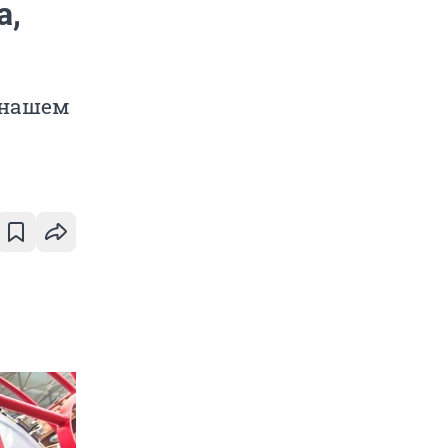
а,
 нашем