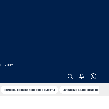
Ы
ZODY
Тюменец показал паводок с высоты
Заявление водоканала про запа