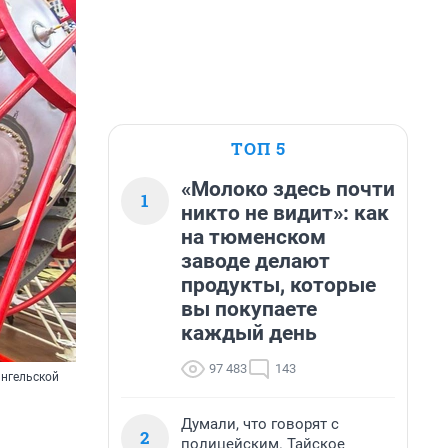
ТОП 5
«Молоко здесь почти
1
никто не видит»: как
на тюменском
заводе делают
продукты, которые
вы покупаете
каждый день
97 483
143
ангельской
Думали, что говорят с
2
полицейским. Тайское