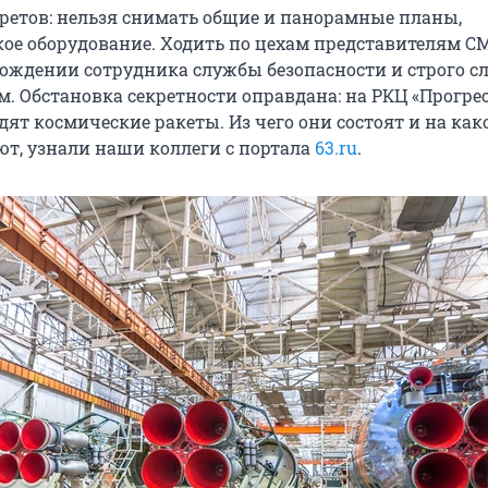
претов: нельзя снимать общие и панорамные планы,
кое оборудование. Ходить по цехам представителям 
вождении сотрудника службы безопасности и строго с
. Обстановка секретности оправдана: на РКЦ «Прогрес
ят космические ракеты. Из чего они состоят и на как
ют, узнали наши коллеги с портала
63.ru
.