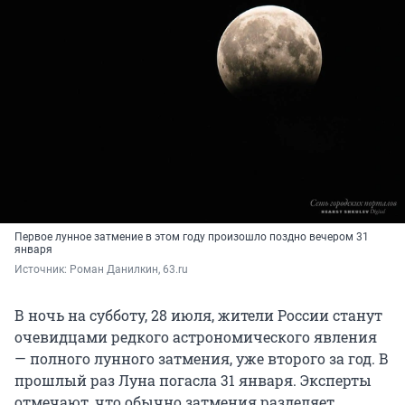
Первое лунное затмение в этом году произошло поздно вечером 31
января
Источник: 
Роман Данилкин, 63.ru
В ночь на субботу, 28 июля, жители России станут
очевидцами редкого астрономического явления
— полного лунного затмения, уже второго за год. В
прошлый раз Луна погасла 31 января. Эксперты
отмечают, что обычно затмения разделяет