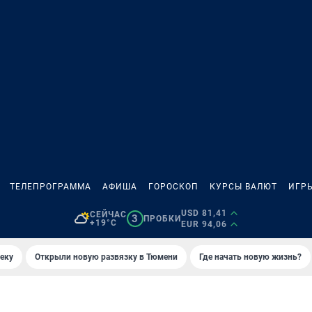
ТЕЛЕПРОГРАММА
АФИША
ГОРОСКОП
КУРСЫ ВАЛЮТ
ИГР
USD 81,41
СЕЙЧАС
3
ПРОБКИ
+19°C
EUR 94,06
еку
Открыли новую развязку в Тюмени
Где начать новую жизнь?