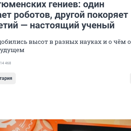
тюменских гениев: один
ет роботов, другой покоряет
ретий — настоящий ученый
добились высот в разных науках и о чём 
будущем
14 468
тария