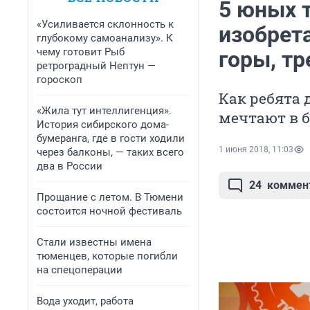
5 юных 
«Усиливается склонность к
изобрета
глубокому самоанализу». К
чему готовит Рыб
горы, т
ретроградный Нептун —
гороскоп
Как ребята 
«Жила тут интеллигенция».
мечтают в 
История сибирского дома-
бумеранга, где в гости ходили
1 июня 2018, 11:03
через балконы, — таких всего
два в России
24
коммен
Прощание с летом. В Тюмени
состоится ночной фестиваль
Стали известны имена
тюменцев, которые погибли
на спецоперации
Вода уходит, работа