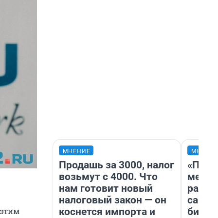
МНЕНИЕ
МНЕНИ
Продашь за 3000, налог
«Поку
возьмут с 4000. Что
мешке
нам готовит новый
расска
налоговый закон — он
самом
коснется импорта и
бизне
 этим