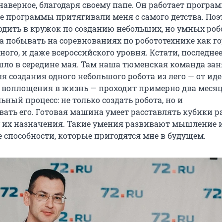
наверное, благодаря своему папе. Он работает програ
 программы притягивали меня с самого детства. Поэ
одить в кружок по созданию небольших, но умных робо
а побывать на соревнованиях по робототехнике как го
ного, и даже всероссийского уровня. Кстати, последне
шло в середине мая. Там наша тюменская команда зан
ля создания одного небольшого робота из лего — от иде
 воплощения в жизнь — проходит примерно два месяц
ьный процесс: не только создать робота, но и
ать его. Готовая машина умеет расставлять кубики 
у их назначения. Такие умения развивают мышление 
 способности, которые пригодятся мне в будущем.