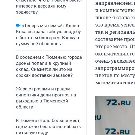
отметила, что в Тюмени растет
направлением, 
интерес к деревянному
и компьютерные
зодчеству
школе я стала х
это время успел
«Теперь мы семья!» Клава
так и региональ
Кока сыграла тайную свадьбу
с богатым блогером. В какую
состязание про
сумму всё обошлось
второе место. Д
окончательного
В соседнем с Тюменью городе
очень увлекател
дроны попали в крупный
запрограммиров
склад. Скажется ли это на
цветов по мест
сроках доставки заказов?
математические
Жара с грозами и градом:
синоптики дали прогноз на
выходные в Тюменской
области
В Тюмени стало больше мест,
где можно бесплатно набрать
питьевую воду