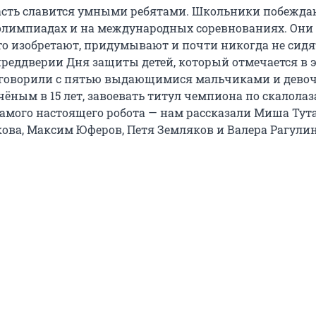
сть славится умными ребятами. Школьники побежда
олимпиадах и на международных соревнованиях. Они
то изобретают, придумывают и почти никогда не сидя
преддверии Дня защиты детей, который отмечается в 
оговорили с пятью выдающимися мальчиками и девоч
учёным в 15 лет, завоевать титул чемпиона по скалола
самого настоящего робота — нам рассказали Миша Тут
ва, Максим Юферов, Петя Земляков и Валера Рагулин