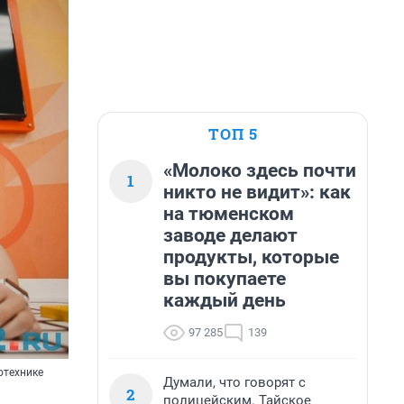
ТОП 5
«Молоко здесь почти
1
никто не видит»: как
на тюменском
заводе делают
продукты, которые
вы покупаете
каждый день
97 285
139
отехнике
Думали, что говорят с
2
полицейским. Тайское