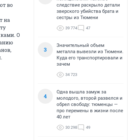
ют во
следствие раскрыло детали
зверского убийства брата и
сестры из Тюмени
т на
эту
39 774
47
ками. О
занию
Значительный объем
3
анов,
металла вывезли из Тюмени.
.
Куда его транспортировали и
зачем
34 723
Одна вышла замуж за
4
молодого, второй развелся и
обрел свободу: тюменцы —
про перемены в жизни после
40 лет
30 298
49