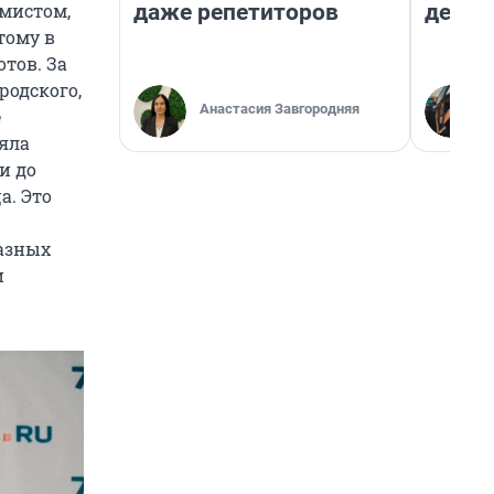
даже репетиторов
дешев
ммистом,
тому в
тов. За
родского,
Анастасия Завгородняя
е
яла
и до
а. Это
разных
и