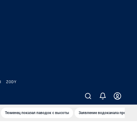
Ы
ZODY
Тюменец показал паводок с высоты
Заявление водоканала про запа