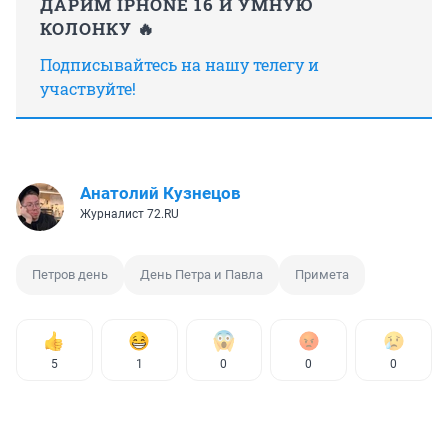
ДАРИМ IPHONE 16 И УМНУЮ
КОЛОНКУ 🔥
Подписывайтесь на нашу телегу и
участвуйте!
Анатолий Кузнецов
Журналист 72.RU
Петров день
День Петра и Павла
Примета
5
1
0
0
0