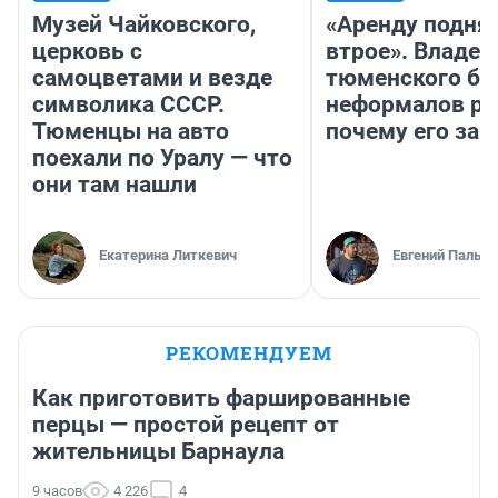
Музей Чайковского,
«Аренду подня
церковь с
втрое». Владел
самоцветами и везде
тюменского ба
символика СССР.
неформалов ра
Тюменцы на авто
почему его за
поехали по Уралу — что
они там нашли
Екатерина Литкевич
Евгений Пальян
РЕКОМЕНДУЕМ
Как приготовить фаршированные
перцы — простой рецепт от
жительницы Барнаула
9 часов
4 226
4