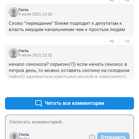
+0
–0
Гость
9 июля 2025, 23:28
Слово "переедание" ближе подходит к депутатам к 
власть имущим начальникам чем к простым людям
+0
–0
Гость
9 июля 2025, 22:52
начало сенокоса? серьезно?)) если начать сенокос в 
петров день, то можно оставить скотину на голодном 
пайке)) адекватные крестьяне косили в зависимости 
от погоды и "спелости" травы.
+2
–0
Читать все комментарии
Гость
Отправить