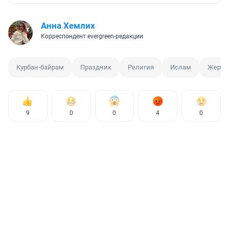
Анна Хемлих
Корреспондент evergreen-редакции
Курбан-байрам
Праздник
Религия
Ислам
Жертв
9
0
0
4
0