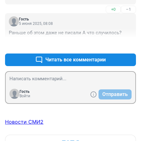
старались лечить его кумысом, приносили ему 
Ибрахим?
вареное мясо. Казахи сердобольные и щедрые 
+0
–1
люди.Поздравляю всех мусульман с праздником! 
Пусть будут мир и счастье на всей земле!
Гость
5 июня 2025, 08:08
Раньше об этом даже не писали А что случилось?
+3
–0
Читать все комментарии
Гость
Отправить
Войти
Новости СМИ2