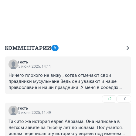
КОММЕНТАРИИ
9
Гость
5 июня 2025, 14:11
Ничего плохого не вижу , когда отмечают свои 
праздники мусульмане Ведь они уважают и наше 
православие и наши праздники .У меня в соседях 
проживает казахская семья.И они в свои праздники и 
+2
–0
поминки по умершим родственникам приносят мне 
как старому одинокому человеку и мяса и 
Гость
сладостей.Их баурсаки на бараньем жире я с 
5 июня 2025, 11:49
удовольствием кушаю.И очень люблю баранину.Из 
Так это же история еврея Авраама. Она написана в 
неё я готовлю бешбармак.У меня долго лежал 
Ветхом завете за тысячу лет до ислама. Получается, 
неизлечимо больной муж.Так знакомые казахи 
ислам переписал эту историю у евреев под именем 