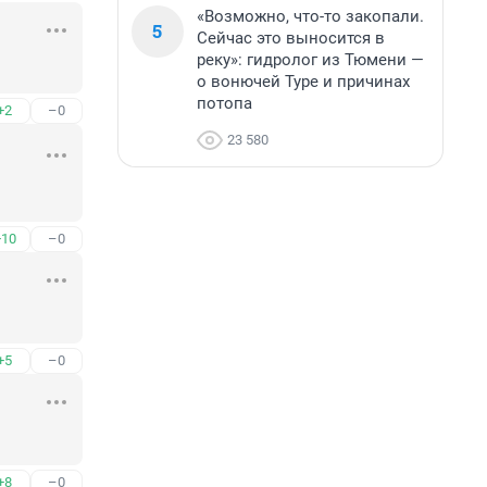
«Возможно, что-то закопали.
5
Сейчас это выносится в
реку»: гидролог из Тюмени —
о вонючей Туре и причинах
потопа
+2
–0
23 580
+10
–0
+5
–0
+8
–0