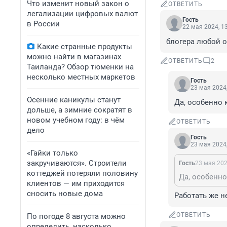
Что изменит новый закон о
ОТВЕТИТЬ
легализации цифровых валют
Гость
в России
22 мая 2024, 1
блогера любой о
Какие странные продукты
можно найти в магазинах
ОТВЕТИТЬ
2
Таиланда? Обзор тюменки на
несколько местных маркетов
Гость
23 мая 2024,
Осенние каникулы станут
Да, особенно 
дольше, а зимние сократят в
новом учебном году: в чём
ОТВЕТИТЬ
дело
Гость
23 мая 2024,
«Гайки только
закручиваются». Строители
Гость
23 мая 202
коттеджей потеряли половину
Да, особенно
клиентов — им приходится
сносить новые дома
Работать же н
ОТВЕТИТЬ
По погоде 8 августа можно
определить, насколько