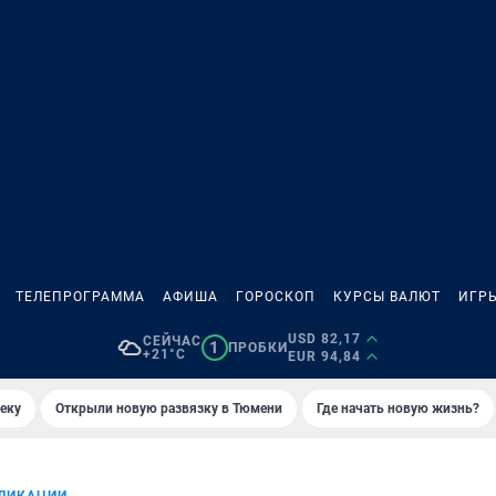
ТЕЛЕПРОГРАММА
АФИША
ГОРОСКОП
КУРСЫ ВАЛЮТ
ИГР
USD 82,17
СЕЙЧАС
1
ПРОБКИ
+21°C
EUR 94,84
еку
Открыли новую развязку в Тюмени
Где начать новую жизнь?