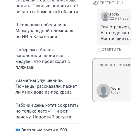
специалистов, стала меньше
ОТВЕТИТЬ
1
вонять. Главные новости за 7
августа в Тюменской области
Гость
22 мая 2024,
Школьники победили на
Там стреляют, 
Международной олимпиаде
А что сделает 
по ИИ в Казахстане
Настоящие гор
Побережье Анапы
ОТВЕТИТЬ
заполонили ядовитые
медузы: что происходит с
пляжами
«Заметны улучшения».
Тюменцы рассказали, пахнет
Гость
ли у них вода из-под крана
Войти
Рабочий день хотят сократить,
но только летом — и вот
почему. Новости 7 августа
Звездные гости в 500-