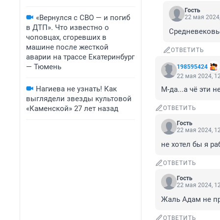
Гость
«Вернулся с СВО — и погиб
22 мая 2024,
в ДТП». Что известно о
Средневековье
чоповцах, сгоревших в
машине после жесткой
ОТВЕТИТЬ
аварии на трассе Екатеринбург
— Тюмень
198595424
22 мая 2024, 1
Нагиева не узнать! Как
М-да...а чё эти н
выглядели звезды культовой
«Каменской» 27 лет назад
ОТВЕТИТЬ
Гость
22 мая 2024, 1
не хотел бы я р
ОТВЕТИТЬ
Гость
22 мая 2024, 1
Жаль Адам не пр
ОТВЕТИТЬ