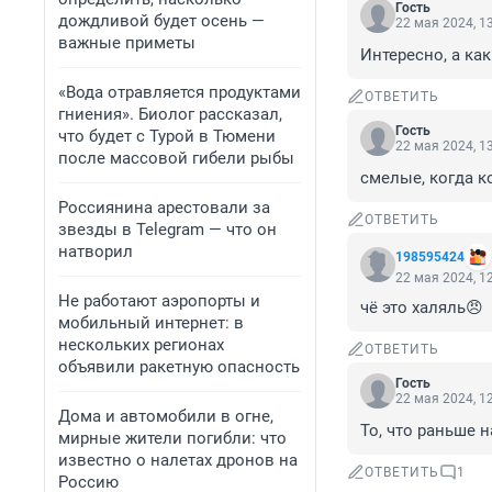
Гость
дождливой будет осень —
22 мая 2024, 1
важные приметы
Интересно, а ка
«Вода отравляется продуктами
ОТВЕТИТЬ
гниения». Биолог рассказал,
Гость
что будет с Турой в Тюмени
22 мая 2024, 1
после массовой гибели рыбы
смелые, когда ко
Россиянина арестовали за
ОТВЕТИТЬ
звезды в Telegram — что он
натворил
198595424
22 мая 2024, 1
Не работают аэропорты и
чё это халяль😠
мобильный интернет: в
нескольких регионах
ОТВЕТИТЬ
объявили ракетную опасность
Гость
22 мая 2024, 1
Дома и автомобили в огне,
То, что раньше 
мирные жители погибли: что
известно о налетах дронов на
ОТВЕТИТЬ
1
Россию