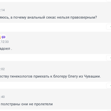
2:14
яюсь, а почему анальный секас нельзя правоверным?
 12:33
адоел .
2:02
ству гинекологов приехать к блогеру Олегу из Чувашии.
1:40
 полстраны они не пролетели