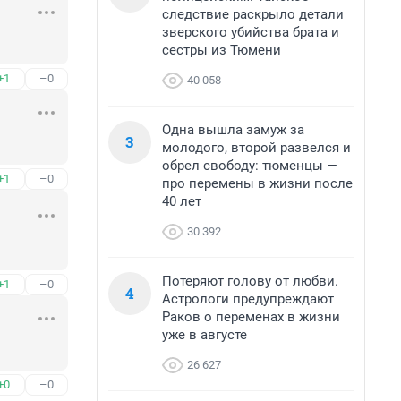
следствие раскрыло детали
зверского убийства брата и
сестры из Тюмени
+1
–0
40 058
Одна вышла замуж за
3
молодого, второй развелся и
обрел свободу: тюменцы —
+1
–0
про перемены в жизни после
40 лет
30 392
Потеряют голову от любви.
+1
–0
4
Астрологи предупреждают
Раков о переменах в жизни
уже в августе
26 627
+0
–0