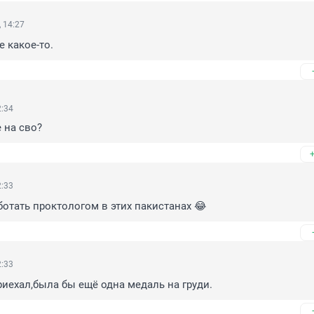
 14:27
 какое-то.
2:34
е на сво?
2:33
аботать проктологом в этих пакистанах 😂
2:33
иехал,была бы ещё одна медаль на груди.