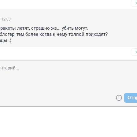
 12:00
ракеты летят, страшно же... убить могут.

блогер, тем более когда к нему толпой приходят?

цы..)
Отп