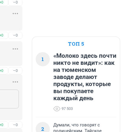
+0
–0
+0
–0
ТОП 5
«Молоко здесь почти
1
никто не видит»: как
на тюменском
+0
–0
заводе делают
продукты, которые
вы покупаете
каждый день
97 503
Думали, что говорят с
+0
–0
2
полицейским. Тайское