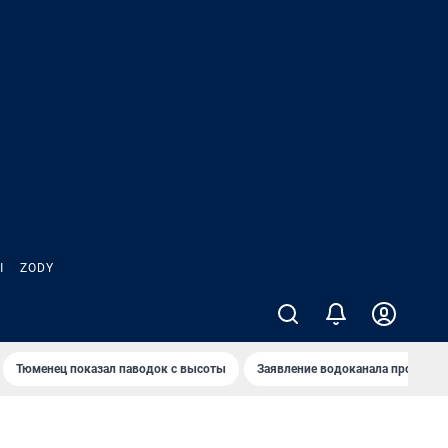
Ы
ZODY
Тюменец показал паводок с высоты
Заявление водоканала про запа