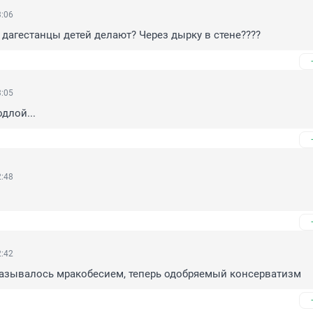
3:06
к дагестанцы детей делают? Через дырку в стене????
3:05
длой...
2:48
2:42
называлось мракобесием, теперь одобряемый консерватизм