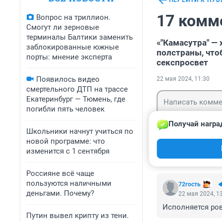
ПЕРЕЙТИ К ПУ
17 комм
Вопрос на триллион.
Смогут ли зерновые
терминалы Балтики заменить
«"Камасутра" — 
заблокированные южные
полстраны, что
порты: мнение эксперта
секспросвет
Появилось видео
22 мая 2024, 11:30
смертельного ДТП на трассе
Екатеринбург — Тюмень, где
погибли пять человек
Получай награ
Школьники начнут учиться по
новой программе: что
Гость
Войти
изменится с 1 сентября
Россияне всё чаще
пользуются наличными
72гость
деньгами. Почему?
22 мая 2024, 1
Исполняется ров
Путин вывел крипту из тени.