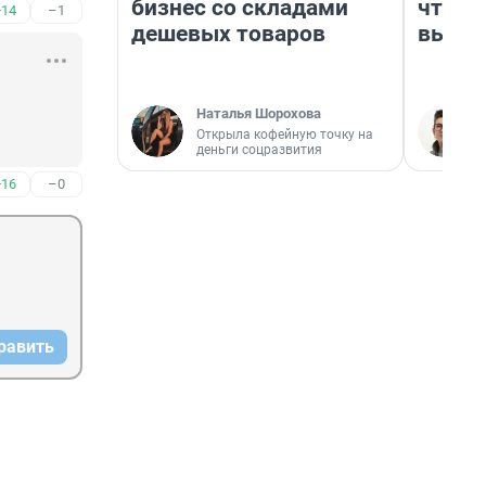
бизнес со складами
чтобы
+14
–1
дешевых товаров
выгля
Наталья Шорохова
Открыла кофейную точку на
деньги соцразвития
+16
–0
равить