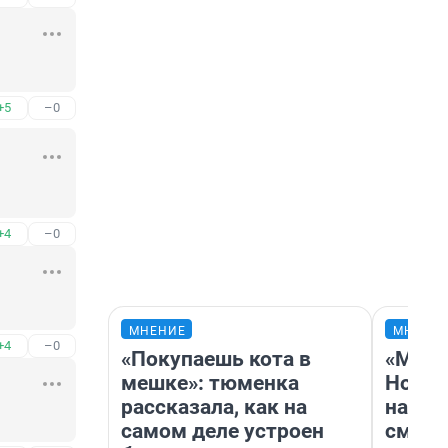
+5
–0
+4
–0
МНЕНИЕ
МНЕНИ
+4
–0
«Покупаешь кота в
«Мы в
мешке»: тюменка
Нолан
рассказала, как на
настр
самом деле устроен
смотр