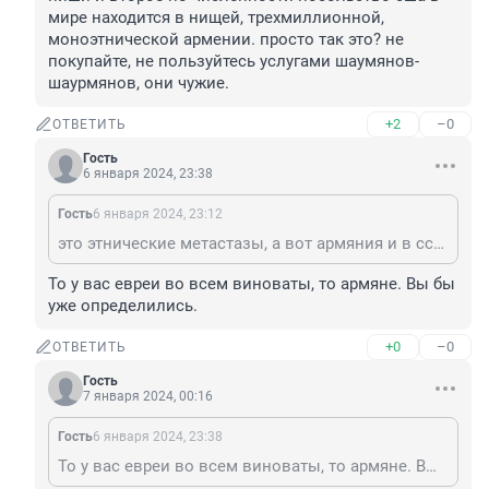
мире находится в нищей, трехмиллионной, 
моноэтнической армении. просто так это? не 
покупайте, не пользуйтесь услугами шаумянов-
шаурмянов, они чужие.
+2
–0
ОТВЕТИТЬ
Гость
6 января 2024, 23:38
Гость
6 января 2024, 23:12
это этнические метастазы, а вот армяния и в ссср была самой моноэтнической республикой. они хитры, изворотливы и в смутное время из них тут свили метастазу, отдали на кормления денежные ниши и второе по численности посольство сша в мире находится в нищей, трехмиллионной, моноэтнической армении. просто так это? не покупайте, не пользуйтесь услугами шаумянов-шаурмянов, они чужие.
То у вас евреи во всем виноваты, то армяне. Вы бы 
уже определились.
+0
–0
ОТВЕТИТЬ
Гость
7 января 2024, 00:16
Гость
6 января 2024, 23:38
То у вас евреи во всем виноваты, то армяне. Вы бы уже определились.