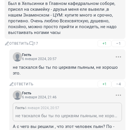
Был в Хельсинки в Главном кафедральном соборе, 
присел на скамейку - друзья меня еле вывели ,в 
нашем Знаменском - ЦУМ: купите много и срочно, 
противно. Очень люблю Всехсвятскую, душевно, 
покойно, можно просто прийти и посидеть, не надо 
выстаивать ногами часы
+1
–1
ОТВЕТИТЬ
17
Гость
6 января 2024, 20:57
не таскался бы ты по церквям пьяным, не хорошо 
это.
+1
–4
ОТВЕТИТЬ
Гость
6 января 2024, 21:46
Гость
6 января 2024, 20:57
не таскался бы ты по церквям пьяным, не хорошо это.
А с чего вы решили , что этот человек пьян? По - 