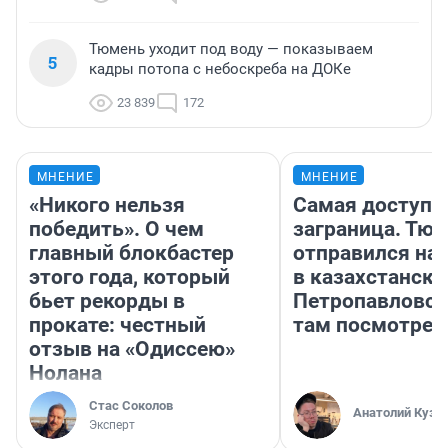
Тюмень уходит под воду — показываем
5
кадры потопа с небоскреба на ДОКе
23 839
172
МНЕНИЕ
МНЕНИЕ
«Никого нельзя
Самая доступн
победить». О чем
заграница. Тю
главный блокбастер
отправился на
этого года, который
в казахстански
бьет рекорды в
Петропавловск
прокате: честный
там посмотрет
отзыв на «Одиссею»
Нолана
Стас Соколов
Анатолий Кузн
Эксперт