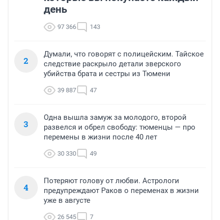
день
97 366
143
Думали, что говорят с полицейским. Тайское
2
следствие раскрыло детали зверского
убийства брата и сестры из Тюмени
39 887
47
Одна вышла замуж за молодого, второй
3
развелся и обрел свободу: тюменцы — про
перемены в жизни после 40 лет
30 330
49
Потеряют голову от любви. Астрологи
4
предупреждают Раков о переменах в жизни
уже в августе
26 545
7