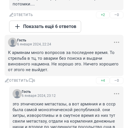
потомки....
+2
–0
ОТВЕТИТЬ
Показать ещё 6 ответов
Гость
6 января 2024, 22:24
К армянам много вопросов за последнее время. То 
стрельба в тц, то аварии без поиска и выдачи 
виновного нацмена. Не хорошо это. Ничего хорошего 
от этого не выйдет.
+4
–0
ОТВЕТИТЬ
6
Гость
6 января 2024, 23:12
это этнические метастазы, а вот армяния и в ссср 
была самой моноэтнической республикой. они 
хитры, изворотливы и в смутное время из них тут 
свили метастазу, отдали на кормления денежные 
ниши и второе по численности посольство сша в 