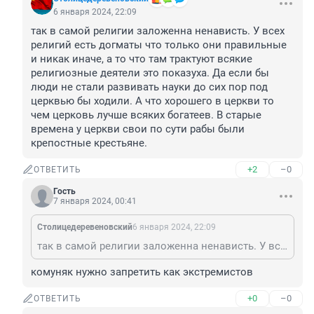
6 января 2024, 22:09
так в самой религии заложенна ненависть. У всех 
религий есть догматы что только они правильные 
и никак иначе, а то что там трактуют всякие 
религиозные деятели это показуха. Да если бы 
люди не стали развивать науки до сих пор под 
церквью бы ходили. А что хорошего в церкви то 
чем церковь лучше всяких богатеев. В старые 
времена у церкви свои по сути рабы были 
крепостные крестьяне.
+2
–0
ОТВЕТИТЬ
Гость
7 января 2024, 00:41
Столицедеревеновский
6 января 2024, 22:09
так в самой религии заложенна ненависть. У всех религий есть догматы что только они правильные и никак иначе, а то что там трактуют всякие религиозные деятели это показуха. Да если бы люди не стали развивать науки до сих пор под церквью бы ходили. А что хорошего в церкви то чем церковь лучше всяких богатеев. В старые времена у церкви свои по сути рабы были крепостные крестьяне.
комуняк нужно запретить как экстремистов
+0
–0
ОТВЕТИТЬ