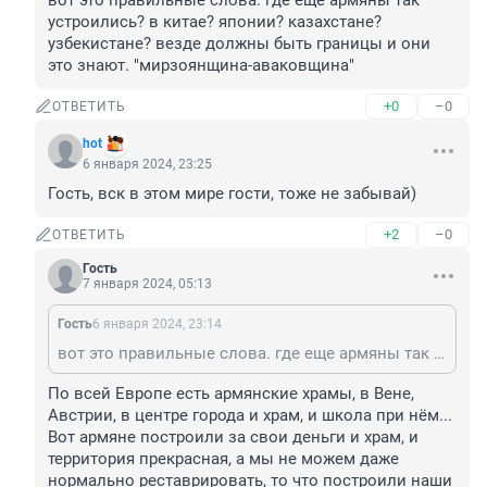
вот это правильные слова. где еще армяны так 
устроились? в китае? японии? казахстане? 
узбекистане? везде должны быть границы и они 
это знают. "мирзоянщина-аваковщина"
+0
–0
ОТВЕТИТЬ
hot
6 января 2024, 23:25
Гость, вск в этом мире гости, тоже не забывай)
+2
–0
ОТВЕТИТЬ
Гость
7 января 2024, 05:13
Гость
6 января 2024, 23:14
вот это правильные слова. где еще армяны так устроились? в китае? японии? казахстане? узбекистане? везде должны быть границы и они это знают. "мирзоянщина-аваковщина"
По всей Европе есть армянские храмы, в Вене, 
Австрии, в центре города и храм, и школа при нём... 
Вот армяне построили за свои деньги и храм, и 
территория прекрасная, а мы не можем даже 
нормально реставрировать, то что построили наши 