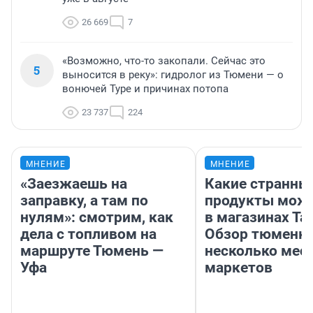
26 669
7
«Возможно, что-то закопали. Сейчас это
5
выносится в реку»: гидролог из Тюмени — о
вонючей Туре и причинах потопа
23 737
224
МНЕНИЕ
МНЕНИЕ
«Заезжаешь на
Какие странны
заправку, а там по
продукты можн
нулям»: смотрим, как
в магазинах Та
дела с топливом на
Обзор тюменки
маршруте Тюмень —
несколько мес
Уфа
маркетов