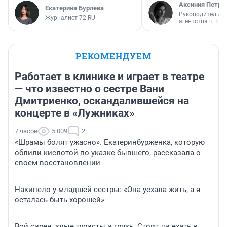
Аксиния Петро
Екатерина Бурлева
Руководитель м
Журналист 72.RU
агентства в Тю
РЕКОМЕНДУЕМ
Работает в клинике и играет в театре
— что известно о сестре Вани
Дмитриенко, оскандалившейся на
концерте в «Лужниках»
7 часов
5 009
2
«Шрамы болят ужасно». Екатеринбурженка, которую
облили кислотой по указке бывшего, рассказала о
своем восстановлении
Накипело у младшей сестры: «Она уехала жить, а я
осталась быть хорошей»
Вой сирен, злые туристы и грязь. Стоит ли ехать в