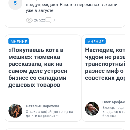
5
предупреждают Раков о переменах в жизни
уже в августе
26 522
7
МНЕНИЕ
МНЕНИЕ
«Покупаешь кота в
Наследие, кото
мешке»: тюменка
чудом не разва
рассказала, как на
транспортный 
самом деле устроен
разнес миф о 
бизнес со складами
советских доро
дешевых товаров
Олег Арефьев
Наталья Шорохова
Блогер, предпри
Открыла кофейную точку на
владелец в тра
деньги соцразвития
бизнесе