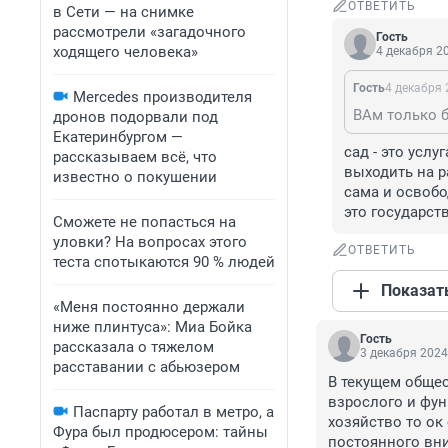
ОТВЕТИТЬ
в Сети — на снимке
рассмотрели «загадочного
Гость
ходящего человека»
4 декабря 20
Гость
4 декабря 
Mercedes производителя
ВАм только 
дронов подорвали под
Екатеринбургом —
сад - это усл
рассказываем всё, что
выходить на р
известно о покушении
сама и освобо
это государст
Сможете не попасться на
уловки? На вопросах этого
ОТВЕТИТЬ
теста спотыкаются 90 % людей
Показат
«Меня постоянно держали
ниже плинтуса»: Миа Бойка
Гость
рассказала о тяжелом
3 декабря 2024
расставании с абьюзером
В текущем общес
взрослого и фун
Паспарту работал в метро, а
хозяйство то ок
Фура был продюсером: тайны
постоянного вни