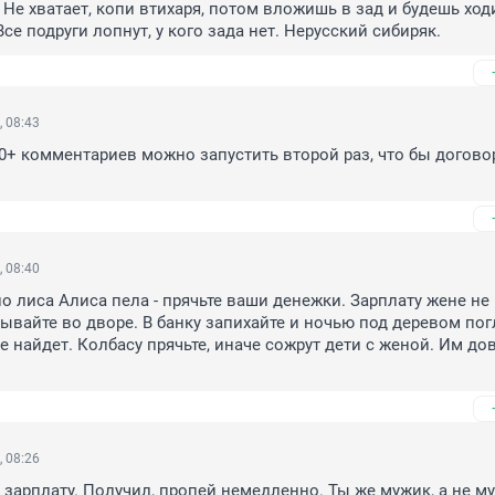
 Не хватает, копи втихаря, потом вложишь в зад и будешь ходи
се подруги лопнут, у кого зада нет. Нерусский сибиряк.
, 08:43
0+ комментариев можно запустить второй раз, что бы договори
, 08:40
но лиса Алиса пела - прячьте ваши денежки. Зарплату жене не 
пывайте во дворе. В банку запихайте и ночью под деревом пог
е найдет. Колбасу прячьте, иначе сожрут дети с женой. Им дов
, 08:26
 зарплату. Получил, пропей немедленно. Ты же мужик, а не му