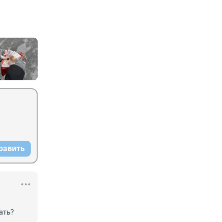
равить
ать?