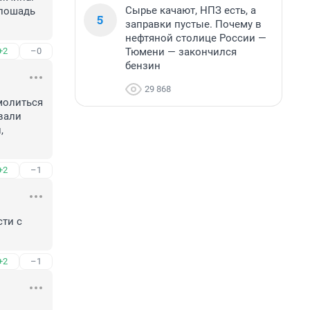
Сырье качают, НПЗ есть, а
лошадь 
5
заправки пустые. Почему в
нефтяной столице России —
Тюмени — закончился
+2
–0
бензин
29 868
олиться 
али 
 
+2
–1
ти с 
+2
–1