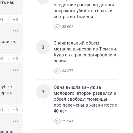
ть как 
следствие раскрыло детали
зверского убийства брата и
сестры из Тюмени
+1
–0
38 605
ли те, 
Значительный объем
3
металла вывезли из Тюмени.
Куда его транспортировали и
+8
–0
зачем
34 377
лубже 
Одна вышла замуж за
4
ерять 
молодого, второй развелся и
обрел свободу: тюменцы —
про перемены в жизни после
+1
–0
40 лет
29 941
жчина. 