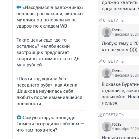
должно хватить.
«Находимся в заложниках»:
цаца неземная. В
селлеры рассказали, сколько
миллионов потеряли из-за
ОТВЕТИТЬ
ударов по складам WB
Гость
4 декабря 2024
Такие цены еще где-то
Любую тему с 20
остались? Челябинский
кто не успел)))))
застройщик предлагает
квартиры стоимостью от 2,6
ОТВЕТИТЬ
млн рублей
Гость
4 декабря 2024
«Почти год ходила без
В сказке Бурати
переднего зуба»: как Алена
отдавайте, зака
Шишкова научилась себя
заныкайте. Инач
любить после изменившейся
нельзя.
внешности
ОТВЕТИТЬ
Самую старую площадь
Тюмени огородили забором —
Гость
4 декабря 2024
что там появится?
Нельзя отдавать