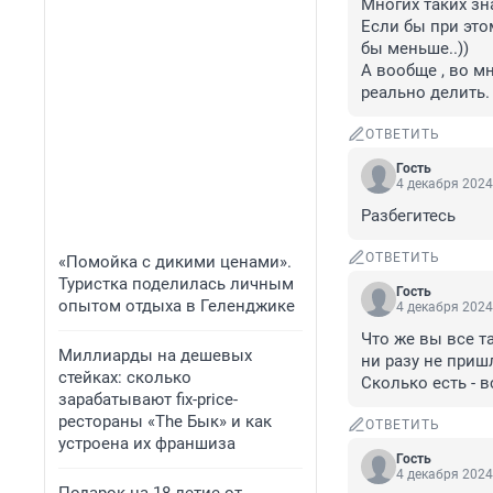
Многих таких зна
Если бы при это
бы меньше..))

А вообще , во м
реально делить.
ОТВЕТИТЬ
Гость
4 декабря 2024
Разбегитесь
ОТВЕТИТЬ
«Помойка с дикими ценами».
Туристка поделилась личным
Гость
опытом отдыха в Геленджике
4 декабря 2024
Что же вы все та
Миллиарды на дешевых
ни разу не приш
стейках: сколько
Сколько есть - в
зарабатывают fix-price-
рестораны «The Бык» и как
ОТВЕТИТЬ
устроена их франшиза
Гость
4 декабря 2024