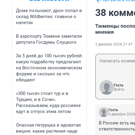
ПЕРЕЙТИ К ПУ
38 комм
Дома полыхают, дрон попал в
склад Wildberries: главное о
налетах
Тюменцы поспор
мнения
В аэропорту Тюмени заметили
депутата Госдумы Слуцкого
3 декабря 2024, 21:47
За 5 дней до 100 тысяч рублей:
какую подработку предлагают
на Восточном экономическом
форуме и сколько за что
обещают
Гость
Войти
«300 тысяч стоит тур и в
Турцию, и в Сочи».
Рассказываем, куда россияне
Гость
едут в отпуск этим летом
4 декабря 2024
В России есть м
Опасная петрушка и ядовитая
ответственность
вишня: какие растения чаще