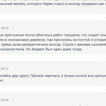
енский житель, которого барин порол и иногда продавал как 
, 08:23
е крестьянки после убоочных работ говорили, что сходят пом
ли в незнакомую деревню, там просились на постой и устраив
 прямо дома развратничали иногда. Спали с женами сыновей,
снохачеством. Но бюджет был один даже тогда.
, 08:16
пейки друг другу. Прячьте зарплату, а лучше носите все ценнос
ит.
, 06:58