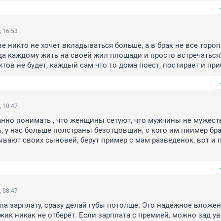
, 16:53
 никто не хочет вкладываться больше, а в брак не все торопят
да каждому жить на своей жил площади и просто встречаться?
тов не будет, каждый сам что то дома поест, постирает и при
, 10:47
нно понимать , что женщины сетуют, что мужчины не мужеств
ь, у нас больше полстраны безотцовщин, с кого им пиимер бра
вают своих сыновей, берут пример с мам разведенок, вот и п
, 08:47
ила зарплату, сразу делай губы потолще. Это надёжное вложени
жик никак не отберёт. Если зарплата с премией, можно зад ув