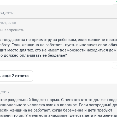
24, 09:37
2024, 07:00
бы запрещать.
уга государства по присмотру за ребенком, если женщине прихо
аботу. Если женщина не работает - пусть выполняет свои обяз
дит место для тех, кто не имеет возможности находиться дома.
во должно оплачивать ее безделье?
ь ещё 2 ответа
, 23:37
тве раздельный бюджет норма. С чего это кто то должен соде
кционального человека живя в квартире. Если загородный до
 если женщина не работает, когда беременна и дети требуют 
мания то ок. У меня есть знакомые где есть дети и на жене до