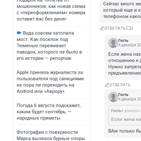
Подарок на 18-летие от
Сейчас много же
мошенников: как новая схема
который еще и к
с «переоформлением» номера
телефоном како
оставит вас без денег
ОТВЕТИТЬ
5
Вода совсем затопила
мост. Как поселок под
Гость
Тюменью переживает
4 декабря 20
паводок, которого не было в
Если жена нах
его истории — репортаж
отношению к р
Нужно запрети
Apple приняла журналиста за
предъявлению 
пользователя под санкциями:
не пора ли переходить на
ОТВЕТИТЬ
Android или «Аврору»
Гость
4 декабря 20
Погода 6 августа подскажет,
Гость
4 декабря 
каким будет сентябрь, —
народные приметы
ВАм только бы
Фотография с поверхности
Марса вызвала бурные споры