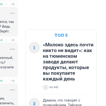
+0
–0
ся, так 
 Ведь 
берёт.
ТОП 5
+3
–0
«Молоко здесь почти
1
никто не видит»: как
на тюменском
енный, 
заводе делают
ть? 
продукты, которые
олучите 
вы покупаете
каждый день
+0
–0
96 440
е, 
Думали, что говорят с
2
еличить, 
полицейским. Тайское