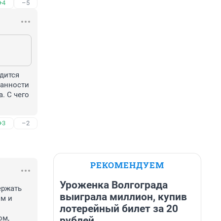
+4
–5
дится 
анности 
 С чего 
+3
–2
РЕКОМЕНДУЕМ
Уроженка Волгограда
ржать 
выиграла миллион, купив
м и 
лотерейный билет за 20
м, 
рублей