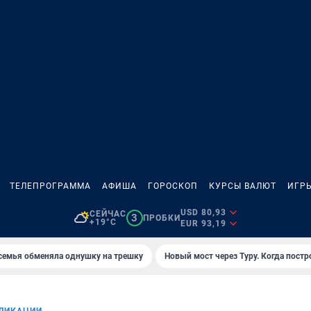
ТЕЛЕПРОГРАММА
АФИША
ГОРОСКОП
КУРСЫ ВАЛЮТ
ИГР
USD 80,93
СЕЙЧАС
3
ПРОБКИ
+19°C
EUR 93,19
семья обменяла однушку на трешку
Новый мост через Туру. Когда постр