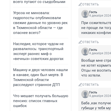
всего путают со съедобными
ОТВЕТИТЬ
Гость
Угроза не миновала:
4 декабря 2024
гидропосты опубликовали
свежие данные по уровню рек
При сожительстве
в Тюменской области — где
не проще ли тог
опаснее всего?
никаких конфлик
ОТВЕТИТЬ
Наследие, которое чудом не
развалилось: транспортный
Гость
эксперт разнес миф о
4 декабря 2024
«вечных» советских дорогах
Вообще мне стра
не хотят кормит
Машину и двух человек нашли
Отцы не воспиты
в канаве, один был мертв. В
что хотели.
Тюменской области
расследуют странное ДТП
ОТВЕТИТЬ
Гость
Что мешает получать большую
4 декабря 2024
пенсию: список главных
Баба ,как получ
ошибок
губищи у тебя му