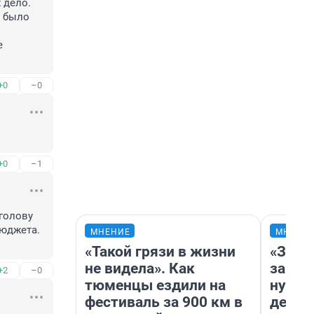
дело.

 было 
 
+0
–0
+0
–1
голову 
юджета. 
МНЕНИЕ
МНЕНИ
«Такой грязи в жизни
«Заез
не видела». Как
заправ
+2
–0
тюменцы ездили на
нулям
фестиваль за 900 км в
дела 