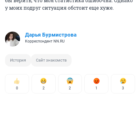
бы верить, что моя статистика ошибочна. Однако
у моих подруг ситуация обстоит еще хуже.
Дарья Бурмистрова
Корреспондент NN.RU
История
Сайт знакомств
0
2
2
1
3