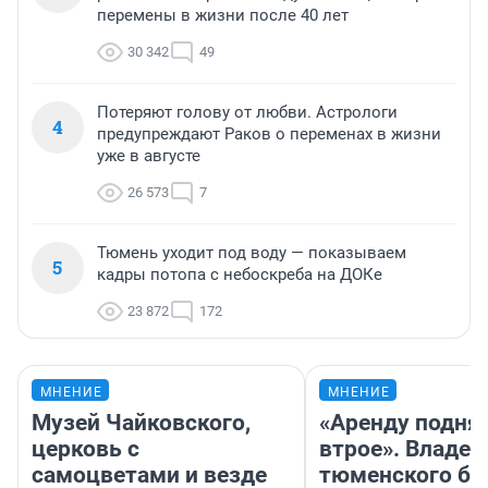
перемены в жизни после 40 лет
30 342
49
Потеряют голову от любви. Астрологи
4
предупреждают Раков о переменах в жизни
уже в августе
26 573
7
Тюмень уходит под воду — показываем
5
кадры потопа с небоскреба на ДОКе
23 872
172
МНЕНИЕ
МНЕНИЕ
Музей Чайковского,
«Аренду подня
церковь с
втрое». Владел
самоцветами и везде
тюменского ба