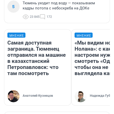
Тюмень уходит под воду — показываем
5
кадры потопа с небоскреба на ДОКе
23 845
172
МНЕНИЕ
МНЕНИЕ
Самая доступная
«Мы видим нов
заграница. Тюменец
Нолана»: с как
отправился на машине
настроем нужн
в казахстанский
смотреть «Оди
Петропавловск: что
чтобы она не
там посмотреть
выглядела как
Анатолий Кузнецов
Надежда Губар