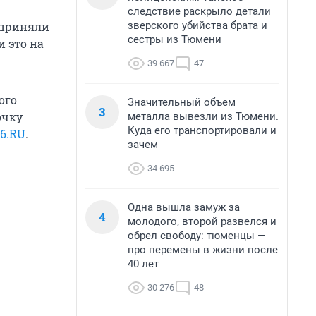
следствие раскрыло детали
зверского убийства брата и
е приняли
сестры из Тюмени
и это на
39 667
47
ого
Значительный объем
3
очку
металла вывезли из Тюмени.
Куда его транспортировали и
6.RU
.
зачем
34 695
Одна вышла замуж за
4
молодого, второй развелся и
обрел свободу: тюменцы —
про перемены в жизни после
40 лет
30 276
48