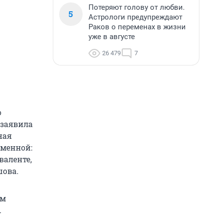
Потеряют голову от любви.
5
Астрологи предупреждают
Раков о переменах в жизни
уже в августе
26 479
7
о
 заявила
ная
зменной:
валенте,
шова.
им
.