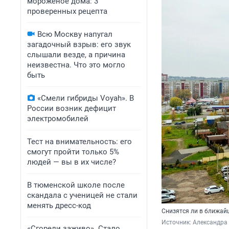
мороженое дома: 3
проверенных рецепта
Всю Москву напугал
загадочный взрыв: его звук
слышали везде, а причина
неизвестна. Что это могло
быть
«Смели гибриды Voyah». В
России возник дефицит
электромобилей
Тест на внимательность: его
смогут пройти только 5%
людей — вы в их числе?
В тюменской школе после
скандала с ученицей не стали
менять дресс-код
Снизятся ли в ближай
Источник: 
Александра
«Сгорели заживо». Стало