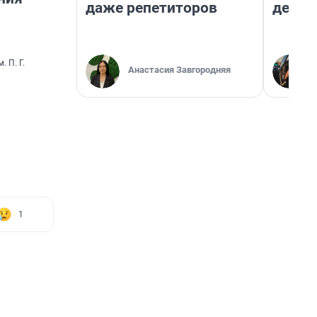
даже репетиторов
дешев
 П. Г.
Анастасия Завгородняя
1