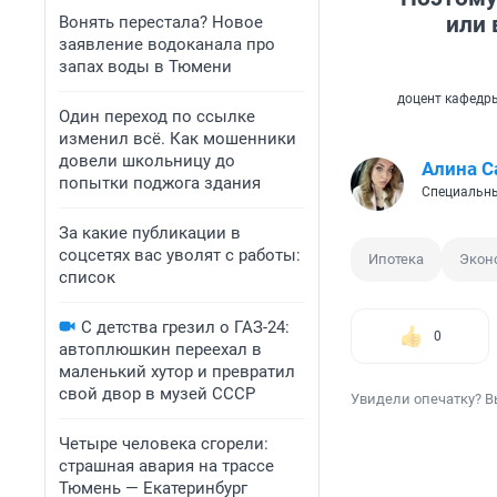
или
Вонять перестала? Новое
заявление водоканала про
запах воды в Тюмени
доцент кафедры
Один переход по ссылке
изменил всё. Как мошенники
довели школьницу до
Алина С
попытки поджога здания
Специальны
За какие публикации в
соцсетях вас уволят с работы:
Ипотека
Экон
список
С детства грезил о ГАЗ-24:
0
автоплюшкин переехал в
маленький хутор и превратил
свой двор в музей СССР
Увидели опечатку? В
Четыре человека сгорели:
страшная авария на трассе
Тюмень — Екатеринбург