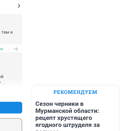
там и 
+6
–0
й 
 
РЕКОМЕНДУЕМ
+15
–0
Сезон черники в
Мурманской области:
рецепт хрустящего
ягодного штруделя за