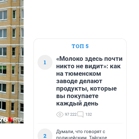
ТОП 5
«Молоко здесь почти
1
никто не видит»: как
на тюменском
заводе делают
продукты, которые
вы покупаете
каждый день
97 222
132
Думали, что говорят с
2
полицейским. Тайское