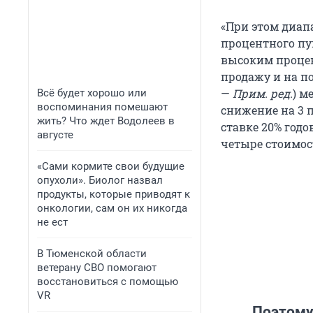
«При этом диап
процентного пун
высоким проце
продажу и на п
—
Прим. ред.
) м
Всё будет хорошо или
воспоминания помешают
снижение на 3 
жить? Что ждет Водолеев в
ставке 20% годо
августе
четыре стоимос
«Сами кормите свои будущие
опухоли». Биолог назвал
продукты, которые приводят к
онкологии, сам он их никогда
не ест
В Тюменской области
ветерану СВО помогают
восстановиться с помощью
VR
Поэтому