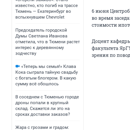
известно, кто погиб на трассе
6 июня Центро
Тюмень — Екатеринбург во
вспыхнувшем Chevrolet
во время заседа
стоимости ипот
Председатель городской
Думы Светлана Иванова
Доцент кафедры
отметила, что в Тюмени растет
интерес к деревянному
факультета ЯрГ
зодчеству
зрения по пово
«Теперь мы семья!» Клава
Кока сыграла тайную свадьбу
с богатым блогером. В какую
сумму всё обошлось
В соседнем с Тюменью городе
дроны попали в крупный
склад. Скажется ли это на
сроках доставки заказов?
Жара с грозами и градом: