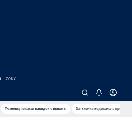
Ы
ZODY
Тюменец показал паводок с высоты
Заявление водоканала про запа