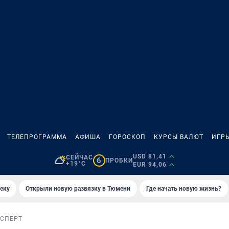
ТЕЛЕПРОГРАММА
АФИША
ГОРОСКОП
КУРСЫ ВАЛЮТ
ИГР
USD 81,41
СЕЙЧАС
6
ПРОБКИ
+19°C
EUR 94,06
еку
Открыли новую развязку в Тюмени
Где начать новую жизнь?
СПЕРТ