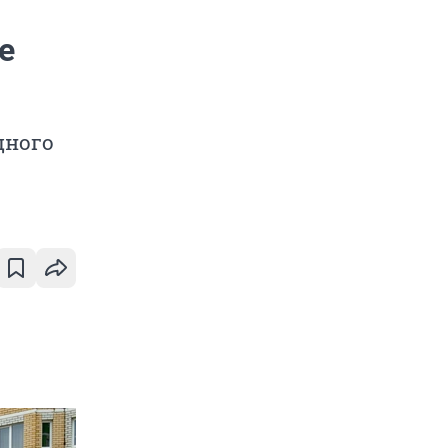
е
щного