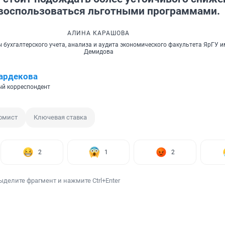
 воспользоваться льготными программами.
АЛИНА КАРАШОВА
 бухгалтерского учета, анализа и аудита экономического факультета ЯрГУ им.
Демидова
ардекова
й корреспондент
омист
Ключевая ставка
2
1
2
ыделите фрагмент и нажмите Ctrl+Enter