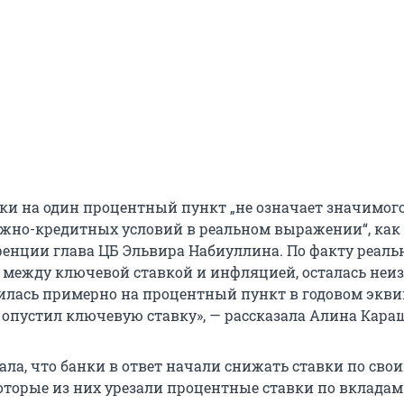
ки на один процентный пункт „не означает значимог
жно-кредитных условий в реальном выражении“, как
ренции глава ЦБ Эльвира Набиуллина. По факту реаль
а между ключевой ставкой и инфляцией, осталась неи
лась примерно на процентный пункт в годовом экви
Б опустил ключевую ставку», — рассказала Алина Кара
ала, что банки в ответ начали снижать ставки по сво
оторые из них урезали процентные ставки по вкладам