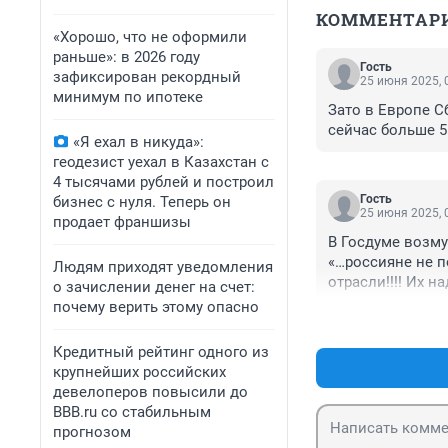
КОММЕНТАР
«Хорошо, что не оформили
раньше»: в 2026 году
Гость
зафиксирован рекордный
25 июня 2025, 
минимум по ипотеке
Зато в Европе С
сейчас больше 5
«Я ехал в никуда»:
геодезист уехал в Казахстан с
4 тысячами рублей и построил
Гость
бизнес с нуля. Теперь он
25 июня 2025, 
продает франшизы
В Госдуме возму
«…россияне не п
Людям приходят уведомления
отрасли!!!! Их н
о зачислении денег на счет:
намеренно!!!»
почему верить этому опасно
Кредитный рейтинг одного из
крупнейших российских
девелоперов повысили до
BBB.ru со стабильным
прогнозом