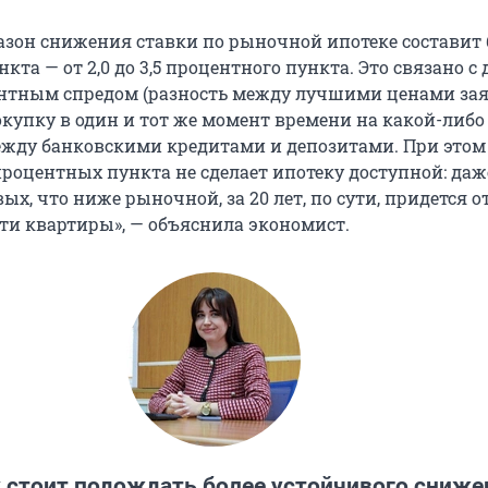
азон снижения ставки по рыночной ипотеке составит б
кта — от 2,0 до 3,5 процентного пункта. Это связано с
нтным спредом (разность между лучшими ценами зая
окупку в один и тот же момент времени на какой-либо
ежду банковскими кредитами и депозитами. При этом
процентных пункта не сделает ипотеку доступной: даж
вых, что ниже рыночной, за 20 лет, по сути, придется о
ти квартиры», — объяснила экономист.
 стоит подождать более устойчивого сниже