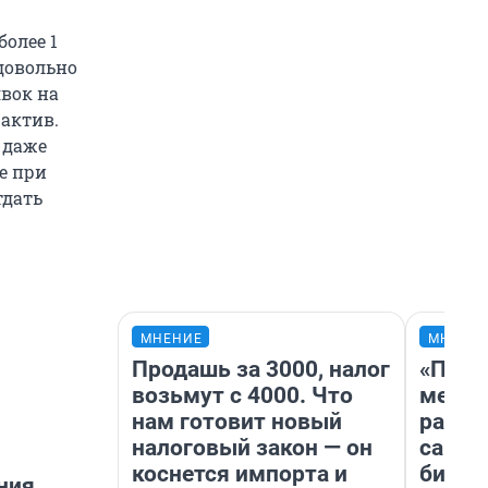
олее 1
 довольно
вок на
 актив.
 даже
е при
тдать
МНЕНИЕ
МНЕНИ
Продашь за 3000, налог
«Поку
возьмут с 4000. Что
мешке
нам готовит новый
расска
налоговый закон — он
самом
коснется импорта и
бизне
ния