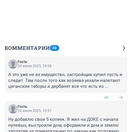
КОММЕНТАРИИ
38
Гость
26 июня 2025, 10:58
А это уже не их имущество, застройщик купил пусть и 
следит. Там после того как хозяева уехали налетают 
цеганские таборы и дербанят все что есть из 
железного, вплоть до пружин из матрасов и 
+0
–0
естественно не прибирая за собой
Гость
26 июня 2025, 10:51
Ну добавлю свои 5 копеек. Я жил на ДОКЕ с начала 
нулевых, выстроили дом, оформили и дом и землю 
заплатив за приватизацию по закону как положено, 