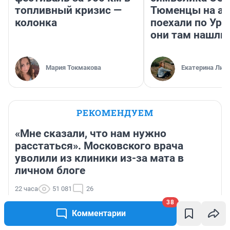
топливный кризис —
Тюменцы на ав
колонка
поехали по Ура
они там нашли
Мария Токмакова
Екатерина Лит
РЕКОМЕНДУЕМ
«Мне сказали, что нам нужно
расстаться». Московского врача
уволили из клиники из-за мата в
личном блоге
22 часа
51 081
26
«Плохо, как никогда до этого»: таролог о судьбе
38
Кузбасса и его жителей в августе
Комментарии