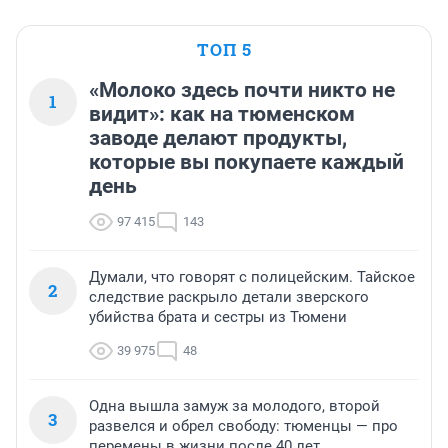
случаях? По сути законных собственников земель и 
жилья по беспредела и в сговоре с администрацией 
ТОП 5
города просто обокрали. За те деньги что выплатил 
застройщик купить равнозначный дом в черте города 
«Молоко здесь почти никто не
НЕВОЗМОЖНО. КРТ это узаконенный грабеж 
1
населения.
видит»: как на тюменском
заводе делают продукты,
которые вы покупаете каждый
день
97 415
143
Думали, что говорят с полицейским. Тайское
2
следствие раскрыло детали зверского
убийства брата и сестры из Тюмени
39 975
48
Одна вышла замуж за молодого, второй
3
развелся и обрел свободу: тюменцы — про
перемены в жизни после 40 лет