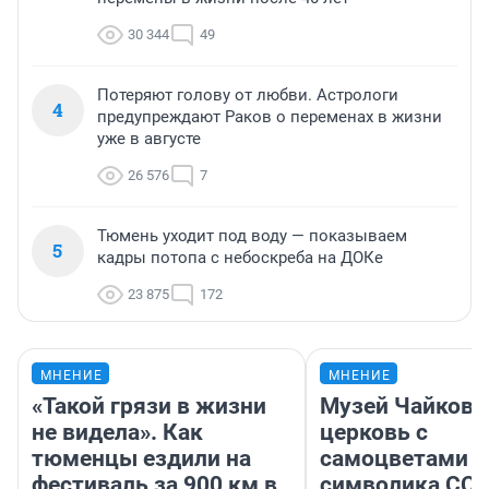
30 344
49
Потеряют голову от любви. Астрологи
4
предупреждают Раков о переменах в жизни
уже в августе
26 576
7
Тюмень уходит под воду — показываем
5
кадры потопа с небоскреба на ДОКе
23 875
172
МНЕНИЕ
МНЕНИЕ
«Такой грязи в жизни
Музей Чайковс
не видела». Как
церковь с
тюменцы ездили на
самоцветами и
фестиваль за 900 км в
символика ССС