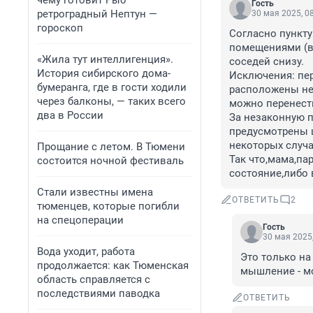
чему готовит Рыб
Гость
ретроградный Нептун —
30 мая 2025, 0
гороскоп
Согласно пункту
помещениями (в
«Жила тут интеллигенция».
соседей снизу.

История сибирского дома-
Исключения: пер
бумеранга, где в гости ходили
расположены неж
через балконы, — таких всего
можно перенести
два в России
За незаконную п
предусмотрены ш
некоторых случая
Прощание с летом. В Тюмени
Так что,мама,пар
состоится ночной фестиваль
состояние,либо
Стали известны имена
ОТВЕТИТЬ
2
тюменцев, которые погибли
на спецоперации
Гость
30 мая 2025,
Вода уходит, работа
Это только на 
продолжается: как Тюменская
мышление - мо
область справляется с
последствиями паводка
ОТВЕТИТЬ