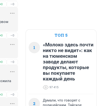
+0
–0
рвом 
ТОП 5
+0
–0
«Молоко здесь почти
1
никто не видит»: как
на тюменском
заводе делают
+0
–0
продукты, которые
вы покупаете
каждый день
ложила 
97 415
+3
–0
Думали, что говорят с
2
полицейским. Тайское