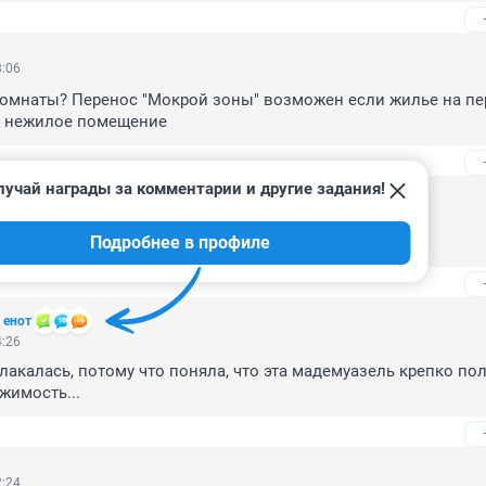
8:06
комнаты? Перенос "Мокрой зоны" возможен если жилье на пе
зу нежилое помещение
лучай награды за комментарии и другие задания!
6:22
Подробнее в профиле
елом. Всё в целом. Как в дурке.
 енот
4:26
лакалась, потому что поняла, что эта мадемуазель крепко по
жимость...
2:24