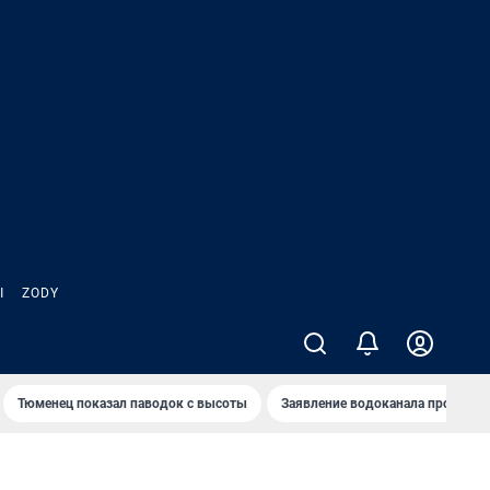
Ы
ZODY
Тюменец показал паводок с высоты
Заявление водоканала про запа