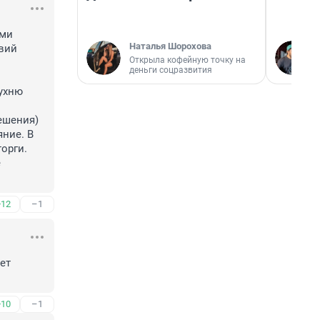
ми 
Наталья Шорохова
ий 
Открыла кофейную точку на
деньги соцразвития
ухню 
шения) 
ие. В 
орги.

 
+12
–1
ет 
+10
–1