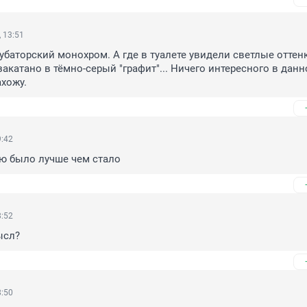
 13:51
баторский монохром. А где в туалете увидели светлые оттенк
закатано в тёмно-серый "графит"... Ничего интересного в данн
ахожу.
9:42
ю было лучше чем стало
8:52
ысл?
8:50