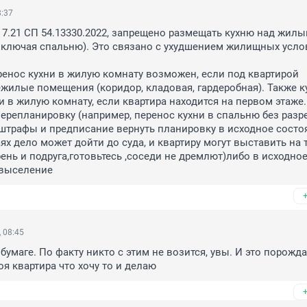
8:37
 7.21 СП 54.13330.2022, запрещено размещать кухню над жилы
ключая спальню). Это связано с ухудшением жилищных услов
енос кухни в жилую комнату возможен, если под квартирой 
илые помещения (коридор, кладовая, гардеробная). Также к
 в жилую комнату, если квартира находится на первом этаже.

ерепланировку (например, перенос кухни в спальню без разре
трафы и предписание вернуть планировку в исходное состоян
х дело может дойти до суда, и квартиру могут выставить на т
ень и подруга,готовьтесь ,соседи не дремлют)либо в исходное
 выселение
 08:45
бумаге. По факту никто с этим не возится, увы. И это порожда
я квартира что хочу то и делаю