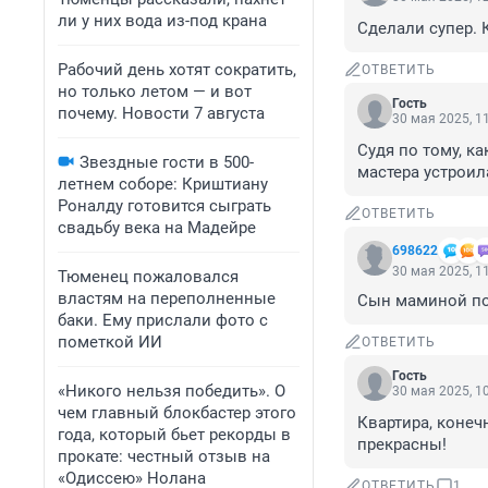
ли у них вода из-под крана
Сделали супер. 
Рабочий день хотят сократить,
ОТВЕТИТЬ
но только летом — и вот
Гость
почему. Новости 7 августа
30 мая 2025, 1
Судя по тому, ка
Звездные гости в 500-
мастера устроил
летнем соборе: Криштиану
Роналду готовится сыграть
ОТВЕТИТЬ
свадьбу века на Мадейре
698622
30 мая 2025, 1
Тюменец пожаловался
властям на переполненные
Сын маминой по
баки. Ему прислали фото с
пометкой ИИ
ОТВЕТИТЬ
Гость
«Никого нельзя победить». О
30 мая 2025, 1
чем главный блокбастер этого
Квартира, конеч
года, который бьет рекорды в
прекрасны!
прокате: честный отзыв на
«Одиссею» Нолана
ОТВЕТИТЬ
1