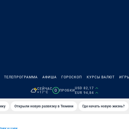
ТЕЛЕПРОГРАММА
АФИША
ГОРОСКОП
КУРСЫ ВАЛЮТ
ИГР
USD 82,17
СЕЙЧАС
0
ПРОБКИ
+17°C
EUR 94,84
еку
Открыли новую развязку в Тюмени
Где начать новую жизнь?