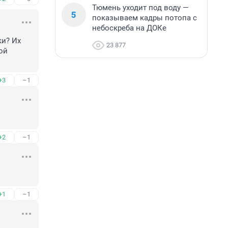
Тюмень уходит под воду —
5
показываем кадры потопа с
небоскреба на ДОКе
и? Их 
23 877
ой 
+3
–1
+2
–1
+1
–1