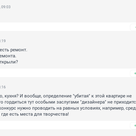
 09:03
8:19
есть ремонт.

емонта.

открыли?
8:16
о, кухня? И вообще, определение "убитая" к этой квартире не 
то гордиться тут особыми заслугами "дизайнера" не приходится
конкурс нужно проводить на равных условиях, например, сред
т где есть места для творчества!