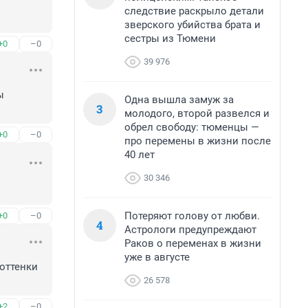
следствие раскрыло детали
зверского убийства брата и
сестры из Тюмени
+0
–0
39 976
 
Одна вышла замуж за
3
молодого, второй развелся и
обрел свободу: тюменцы —
+0
–0
про перемены в жизни после
40 лет
30 346
Потеряют голову от любви.
+0
–0
4
Астрологи предупреждают
Раков о переменах в жизни
уже в августе
оттенки 
26 578
+2
–0