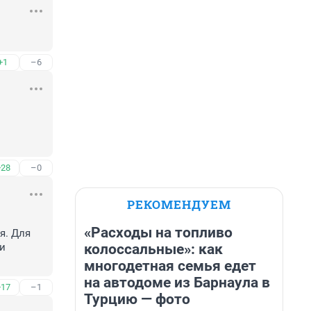
+1
–6
+28
–0
РЕКОМЕНДУЕМ
«Расходы на топливо
. Для 
колоссальные»: как
и 
многодетная семья едет
на автодоме из Барнаула в
+17
–1
Турцию — фото