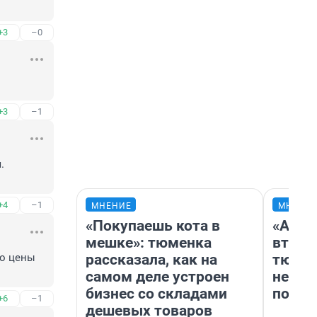
+3
–0
+3
–1
 
+4
–1
МНЕНИЕ
МНЕНИ
«Покупаешь кота в
«Арен
мешке»: тюменка
втрое
рассказала, как на
тюмен
о цены 
самом деле устроен
нефор
бизнес со складами
почем
+6
–1
дешевых товаров