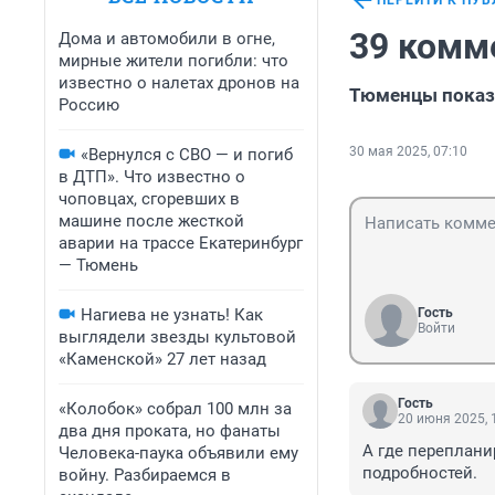
ПЕРЕЙТИ К ПУ
39 комм
Дома и автомобили в огне,
мирные жители погибли: что
известно о налетах дронов на
Тюменцы показ
Россию
30 мая 2025, 07:10
«Вернулся с СВО — и погиб
в ДТП». Что известно о
чоповцах, сгоревших в
машине после жесткой
аварии на трассе Екатеринбург
— Тюмень
Нагиева не узнать! Как
Гость
Войти
выглядели звезды культовой
«Каменской» 27 лет назад
Гость
«Колобок» собрал 100 млн за
20 июня 2025, 
два дня проката, но фанаты
А где переплани
Человека-паука объявили ему
подробностей.
войну. Разбираемся в