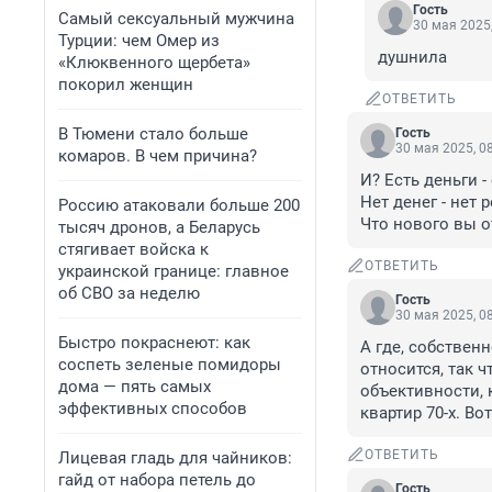
Гость
Самый сексуальный мужчина
30 мая 2025,
Турции: чем Омер из
душнила
«Клюквенного щербета»
покорил женщин
ОТВЕТИТЬ
В Тюмени стало больше
Гость
30 мая 2025, 0
комаров. В чем причина?
И? Есть деньги - 
Нет денег - нет р
Россию атаковали больше 200
Что нового вы 
тысяч дронов, а Беларусь
стягивает войска к
ОТВЕТИТЬ
украинской границе: главное
об СВО за неделю
Гость
30 мая 2025, 0
Быстро покраснеют: как
А где, собственн
соспеть зеленые помидоры
относится, так ч
дома — пять самых
объективности, 
эффективных способов
квартир 70-х. Во
ОТВЕТИТЬ
Лицевая гладь для чайников:
гайд от набора петель до
Гость