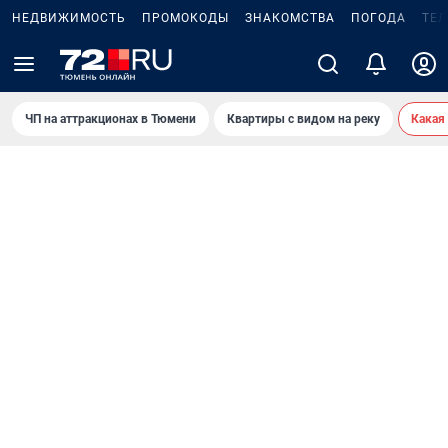
НЕДВИЖИМОСТЬ
ПРОМОКОДЫ
ЗНАКОМСТВА
ПОГОДА
ТЕ
ЧП на аттракционах в Тюмени
Квартиры с видом на реку
Какая