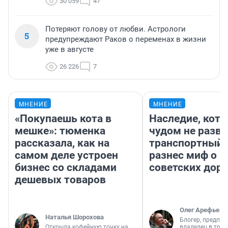
30 059
47
Потеряют голову от любви. Астрологи
5
предупреждают Раков о переменах в жизни
уже в августе
26 226
7
МНЕНИЕ
МНЕНИЕ
«Покупаешь кота в
Наследие, кото
мешке»: тюменка
чудом не разва
рассказала, как на
транспортный 
самом деле устроен
разнес миф о 
бизнес со складами
советских доро
дешевых товаров
Олег Арефьев
Наталья Шорохова
Блогер, предпри
Открыла кофейную точку на
владелец в тра