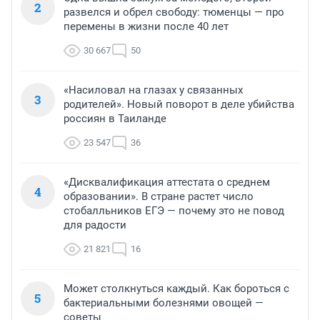
2
развелся и обрел свободу: тюменцы — про
перемены в жизни после 40 лет
30 667
50
«Насиловал на глазах у связанных
3
родителей». Новый поворот в деле убийства
россиян в Таиланде
23 547
36
«Дисквалификация аттестата о среднем
4
образовании». В стране растет число
стобалльников ЕГЭ — почему это не повод
для радости
21 821
16
Может столкнуться каждый. Как бороться с
5
бактериальными болезнями овощей —
советы