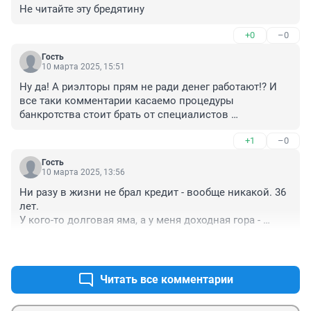
Не читайте эту бредятину
+0
–0
Гость
10 марта 2025, 15:51
Ну да! А риэлторы прям не ради денег работают!? И 
все таки комментарии касаемо процедуры 
банкротства стоит брать от специалистов 
разбирающихся в тонкостях арбитражного процесса, 
+1
–0
редакциииия, очнитесь!
Гость
10 марта 2025, 13:56
Ни разу в жизни не брал кредит - вообще никакой. 36 
лет.

У кого-то долговая яма, а у меня доходная гора - 
особенно сейчас при ключевой ставке 21.
+0
–0
Читать все комментарии