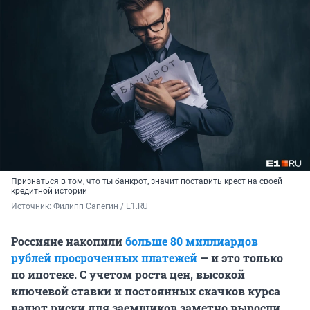
Признаться в том, что ты банкрот, значит поставить крест на своей
кредитной истории
Источник: 
Филипп Сапегин / E1.RU
Россияне накопили
больше
80 миллиардов
рублей просроченных платежей
— и это только
по ипотеке. С учетом роста цен, высокой
ключевой ставки и постоянных скачков курса
валют риски для заемщиков заметно выросли.