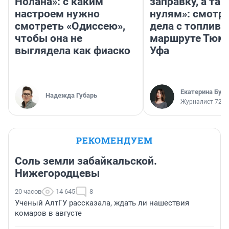
Нолана»: с каким
заправку, а там
настроем нужно
нулям»: смотри
смотреть «Одиссею»,
дела с топливо
чтобы она не
маршруте Тюм
выглядела как фиаско
Уфа
Екатерина Бур
Надежда Губарь
Журналист 72.R
РЕКОМЕНДУЕМ
Соль земли забайкальской.
Нижегородцевы
20 часов
14 645
8
Ученый АлтГУ рассказала, ждать ли нашествия
комаров в августе