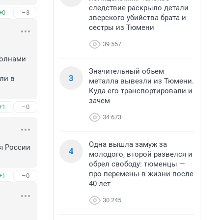
следствие раскрыло детали
+0
–3
зверского убийства брата и
сестры из Тюмени
39 557
олнами 
Значительный объем
3
и в 
металла вывезли из Тюмени.
Куда его транспортировали и
зачем
+1
–0
34 673
Одна вышла замуж за
я России 
4
молодого, второй развелся и
обрел свободу: тюменцы —
про перемены в жизни после
+1
–0
40 лет
30 245