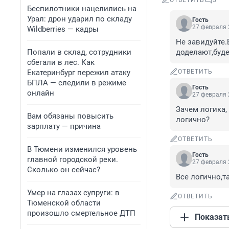
ОТВЕТИТЬ
5
Беспилотники нацелились на
Урал: дрон ударил по складу
Гость
27 февраля 
Wildberries — кадры
Не завидуйте.
Попали в склад, сотрудники
доделают,буде
сбегали в лес. Как
Екатеринбург пережил атаку
ОТВЕТИТЬ
БПЛА — следили в режиме
Гость
онлайн
27 февраля 
Зачем логика,
Вам обязаны повысить
логично?
зарплату — причина
ОТВЕТИТЬ
В Тюмени изменился уровень
Гость
главной городской реки.
27 февраля 
Сколько он сейчас?
Все логично,т
Умер на глазах супруги: в
ОТВЕТИТЬ
Тюменской области
произошло смертельное ДТП
Показат