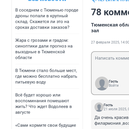
ПЕРЕЙТИ К ПУ
78 комм
В соседнем с Тюменью городе
дроны попали в крупный
склад. Скажется ли это на
Тюменская обла
сроках доставки заказов?
зал
Жара с грозами и градом:
27 февраля 2025, 14:0
синоптики дали прогноз на
выходные в Тюменской
области
В Тюмени стало больше мест,
где можно бесплатно набрать
питьевую воду
Гость
Войти
Всё будет хорошо или
воспоминания помешают
Гость
жить? Что ждет Водолеев в
21 июля 2025, 
августе
Да очень красив
филармония ,воз
«Сами кормите свои будущие