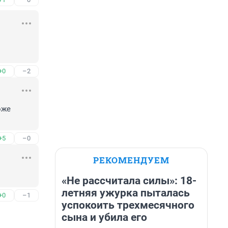
+0
–2
же 
+5
–0
РЕКОМЕНДУЕМ
«Не рассчитала силы»: 18-
летняя ужурка пыталась
+0
–1
успокоить трехмесячного
сына и убила его