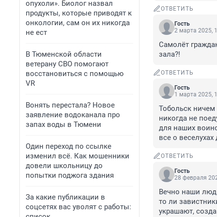
опухоли». Биолог назвал
ОТВЕТИТЬ
продукты, которые приводят к
онкологии, сам он их никогда
Гость
2 марта 2025, 
не ест
Самолёт граждан
В Тюменской области
зала?!
ветерану СВО помогают
восстановиться с помощью
ОТВЕТИТЬ
VR
Гость
1 марта 2025, 
Вонять перестала? Новое
Тобольск ничем 
заявление водоканала про
никогда не поед
запах воды в Тюмени
для наших воино
все о веселухах
Один переход по ссылке
изменил всё. Как мошенники
ОТВЕТИТЬ
довели школьницу до
Гость
попытки поджога здания
28 февраля 202
Вечно наши люди
За какие публикации в
то ли завистник
соцсетях вас уволят с работы:
украшают, созда
список