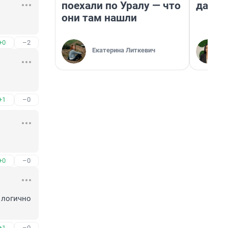
поехали по Уралу — что
даже 
они там нашли
+0
–2
Екатерина Литкевич
+1
–0
+0
–0
логично 
+1
–0