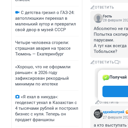
ОТВЕТИТЬ
С детства грезил о ГАЗ-24:
Гость
автоплюшкин переехал в
28 февраля 202
маленький хутор и превратил
Абсолютно не га
свой двор в музей СССР
Попытка скопиро
парусами.

Четыре человека сгорели:
А тут как всегд
страшная авария на трассе
Тобольске?
Тюмень — Екатеринбург
ОТВЕТИТЬ
1
«Хорошо, что не оформили
раньше»: в 2026 году
Гость
Получай 
28 февраля 
зафиксирован рекордный
минимум по ипотеке
Вкусовщина. К
это стильно, 
«Я ехал в никуда»:
геодезист уехал в Казахстан с
ОТВЕТИТЬ
4 тысячами рублей и построил
едкийнатрий
бизнес с нуля. Теперь он
27 февраля 202
продает франшизы
а кто выступать