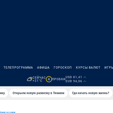
ТЕЛЕПРОГРАММА
АФИША
ГОРОСКОП
КУРСЫ ВАЛЮТ
ИГР
USD 81,41
СЕЙЧАС
4
ПРОБКИ
+21°C
EUR 94,06
еку
Открыли новую развязку в Тюмени
Где начать новую жизнь?