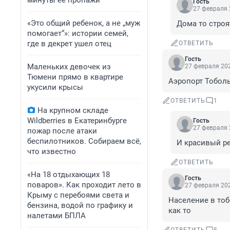
минуты ее пропажи
Гость
27 февраля 
«Это общий ребенок, а не „муж
Дома то строя
помогает“»: истории семей,
где в декрет ушел отец
ОТВЕТИТЬ
Гость
Маленьких девочек из
27 февраля 202
Тюмени прямо в квартире
Аэропорт Тоболь
укусили крысы
ОТВЕТИТЬ
1
На крупном складе
Wildberries в Екатеринбурге
Гость
27 февраля 
пожар после атаки
беспилотников. Собираем всё,
И красивый ре
что известно
ОТВЕТИТЬ
«На 18 отдыхающих 18
Гость
поваров». Как проходит лето в
27 февраля 202
Крыму с перебоями света и
Население в тоб
бензина, водой по графику и
как то
налетами БПЛА