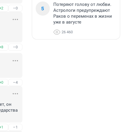
Потеряют голову от любви.
5
+2
–0
Астрологи предупреждают
Раков о переменах в жизни
уже в августе
26 460
+8
–0
+0
–4
т, он 
дарства 
+1
–1