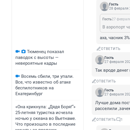
Гость
28 февраля 
Гость
27 февраля
аха, часник 3%
ОТВЕТИТЬ
Тюменец показал
паводок с высоты —
Гость
27 февраля 202
невероятные кадры
Так вроде денег 
Восемь сбили, три упали.
ОТВЕТИТЬ
Все, что известно об атаке
беспилотников на
Гость
Екатеринбург
27 февраля 202
Лучше дома пост
«Она крикнула: „Дядя Боря!“»
расселили ,заче
25-летняя туристка исчезла
ночью у океана во Вьетнаме.
ОТВЕТИТЬ
1
Что произошло в последние