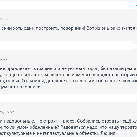
14:55
ский хоть один постройте, позорники! Вот жизнь закончится б
13:38
не привлекает, страшный и не уютный город, была один раз и
у, концертный зал там ничего не изменит,сво идет санатории 
в, новые больницы, детей лечат на деньги собранные людьми
 думают позорники.
5, 15:52
 недовольные. Не строят - плохо. Собрались строить - ещё ху
и, то ли умом обделенные? Радоваться надо, что нашу террито
ют культурные и интеллектуальные объекты. Люция.