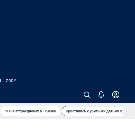
Ы
ZODY
ЧП на аттракционах в Тюмени
Простились с убитыми детьми в Таила