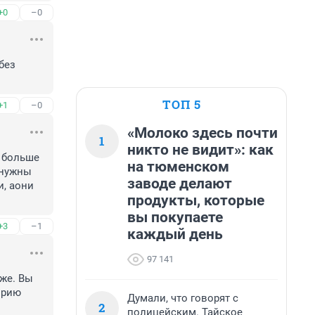
+0
–0
ез 
ТОП 5
+1
–0
«Молоко здесь почти
1
никто не видит»: как
 больше 
на тюменском
нужны 
заводе делают
, аони 
продукты, которые
вы покупаете
+3
–1
каждый день
97 141
же. Вы 
рию 
Думали, что говорят с
2
полицейским. Тайское