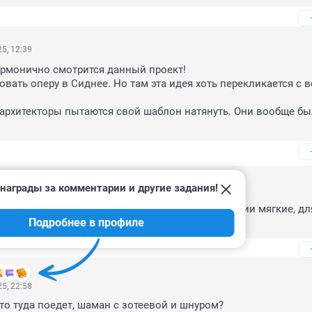
5, 12:39
рмонично смотрится данный проект!

вать оперу в Сиднее. Но там эта идея хоть перекликается с в
а архитекторы пытаются свой шаблон натянуть. Они вообще был
награды за комментарии и другие задания!
2025, 15:22
ому-то нравится, кому-то нет. Цвета чистые, линии мягкие, дл
Подробнее в профиле
темные и острые фасады уже надоели
5, 22:58
 то туда поедет, шаман с зотеевой и шнуром?