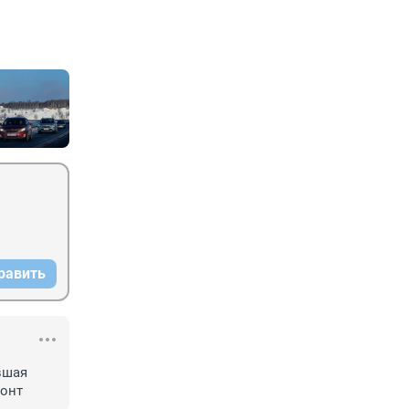
равить
шая 
монт