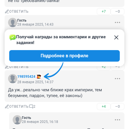
не по требованию банка!
+7
–0
ОТВЕТИТЬ
Гость
28 января 2025, 14:43
Кореш мой крановщик, здоровый парняга, 
Получай награды за комментарии и другие 
неженатый, рассказал, что заявилась как то соседка 
задания!
и заявила мол хочу чтобы ты сделал мне робеночка, 
обещают сейчас много денег, а мой забулдыга и у 
Подробнее в профиле
него давно на полшестого.
+2
–1
ОТВЕТИТЬ
198595424
28 января 2025, 14:37
Да уж...реально чем ближе крах империи, тем 
безумнее, пардон, тупее, её законы)
+4
–0
ОТВЕТИТЬ
2
Гость
28 января 2025, 16:18