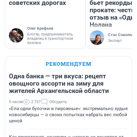
советских дорогах
бьет рекорды 
прокате: честн
отзыв на «Оди
Нолана
Олег Арефьев
Блогер, предприниматель,
Стас Соколов
владелец в транспортном
Эксперт
бизнесе
РЕКОМЕНДУЕМ
Одна банка — три вкуса: рецепт
овощного ассорти на зиму для
жителей Архангельской области
5 часов
2 737
Обсудить
«Ела одни булочки и пирожные»: экстремально худые
новосибирцы — о своих попытках набрать вес любой
ценой