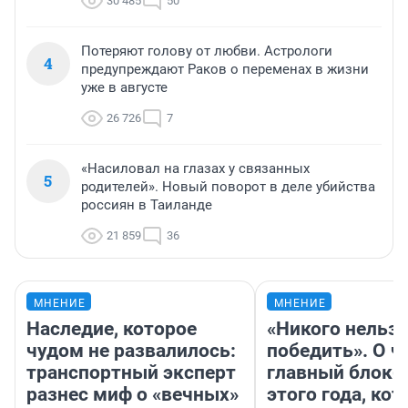
30 485
50
Потеряют голову от любви. Астрологи
4
предупреждают Раков о переменах в жизни
уже в августе
26 726
7
«Насиловал на глазах у связанных
5
родителей». Новый поворот в деле убийства
россиян в Таиланде
21 859
36
МНЕНИЕ
МНЕНИЕ
Наследие, которое
«Никого нельз
чудом не развалилось:
победить». О ч
транспортный эксперт
главный блокб
разнес миф о «вечных»
этого года, ко