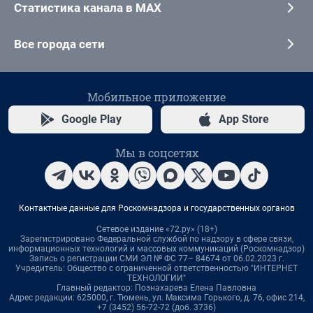
Статистика канала в MAX
Все города сети
Мобильное приложение
Google Play
App Store
Мы в соцсетях
Контактные данные для Роскомнадзора и государственных органов
Сетевое издание «72.ру» (18+)
Зарегистрировано Федеральной службой по надзору в сфере связи,
информационных технологий и массовых коммуникаций (Роскомнадзор)
Запись о регистрации СМИ ЭЛ № ФС 77– 84674 от 06.02.2023 г.
Учредитель: Общество с ограниченной ответственностью "ИНТЕРНЕТ
ТЕХНОЛОГИИ"
Главный редактор: Познахарева Елена Павловна
Адрес редакции: 625000, г. Тюмень, ул. Максима Горького, д. 76, офис 214,
+7 (3452) 56-72-72 (доб. 3736)