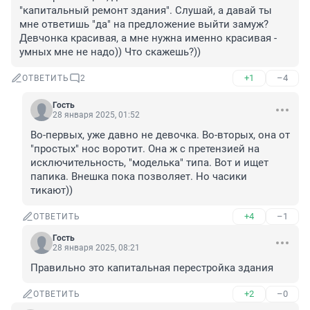
"капитальный ремонт здания". Слушай, а давай ты 
мне ответишь "да" на предложение выйти замуж? 
Девчонка красивая, а мне нужна именно красивая - 
умных мне не надо)) Что скажешь?))
+1
–4
ОТВЕТИТЬ
2
Гость
28 января 2025, 01:52
Во-первых, уже давно не девочка. Во-вторых, она от 
"простых" нос воротит. Она ж с претензией на 
исключительность, "моделька" типа. Вот и ищет 
папика. Внешка пока позволяет. Но часики 
тикают))
+4
–1
ОТВЕТИТЬ
Гость
28 января 2025, 08:21
Правильно это капитальная перестройка здания
+2
–0
ОТВЕТИТЬ