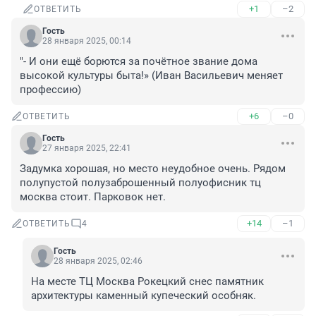
+1
–2
ОТВЕТИТЬ
Гость
28 января 2025, 00:14
"- И они ещё борются за почётное звание дома 
высокой культуры быта!» (Иван Васильевич меняет 
профессию)
+6
–0
ОТВЕТИТЬ
Гость
27 января 2025, 22:41
Задумка хорошая, но место неудобное очень. Рядом 
полупустой полузаброшенный полуофисник тц 
москва стоит. Парковок нет.
+14
–1
ОТВЕТИТЬ
4
Гость
28 января 2025, 02:46
На месте ТЦ Москва Рокецкий снес памятник 
архитектуры каменный купеческий особняк.