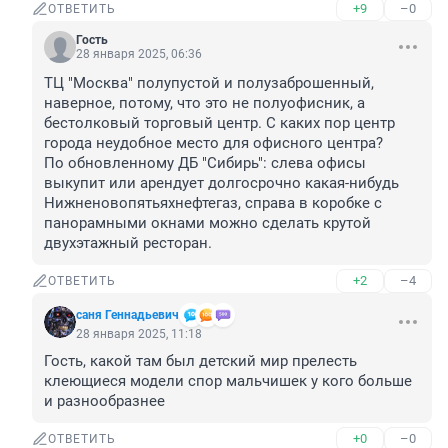
+9
–0
ОТВЕТИТЬ
Гость
28 января 2025, 06:36
ТЦ "Москва" полупустой и полузаброшенный, 
наверное, потому, что это не полуофисник, а 
бестолковый торговый центр. С каких пор центр 
города неудобное место для офисного центра? 

По обновленному ДБ "Сибирь": слева офисы 
выкупит или арендует долгосрочно какая-нибудь 
Нижненовопятьяхнефтегаз, справа в коробке с 
панорамными окнами можно сделать крутой 
двухэтажный ресторан.
+2
–4
ОТВЕТИТЬ
саня Геннадьевич
28 января 2025, 11:18
Гость, какой там был детский мир прелесть 
клеющиеся модели спор мальчишек у кого больше 
и разнообразнее
+0
–0
ОТВЕТИТЬ