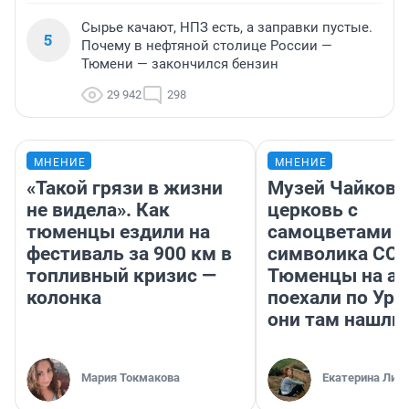
Сырье качают, НПЗ есть, а заправки пустые.
5
Почему в нефтяной столице России —
Тюмени — закончился бензин
29 942
298
МНЕНИЕ
МНЕНИЕ
«Такой грязи в жизни
Музей Чайковс
не видела». Как
церковь с
тюменцы ездили на
самоцветами и
фестиваль за 900 км в
символика ССС
топливный кризис —
Тюменцы на ав
колонка
поехали по Ура
они там нашли
Мария Токмакова
Екатерина Лит