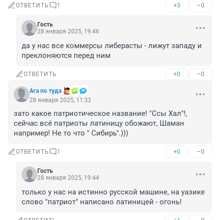
+3
–0
ОТВЕТИТЬ
1
Гость
28 января 2025, 19:46
да у нас все коммерсы либерасты - лижут западу и 
преклоняются перед ним
+0
–0
ОТВЕТИТЬ
Ага по туда
28 января 2025, 11:32
зато какое патриотическое название! "Ссы Хал"!, 
сейчас всё патриоты латиницу обожают, Шаман 
например! Не то что " Сибирь".)))
+0
–0
ОТВЕТИТЬ
1
Гость
28 января 2025, 19:44
только у нас на истинно русской машине, на уазике 
слово "патриот" написано латиницей - огонь!