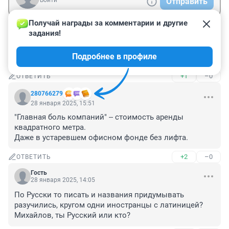
Войти
Отправить
Получай награды за комментарии и другие 
задания!
Гость
28 января 2025, 19:09
Подробнее в профиле
Действительно, очень затянули с ремонтом.
+1
–0
ОТВЕТИТЬ
280766279
28 января 2025, 15:51
"Главная боль компаний" -- стоимость аренды 
квадратного метра.

Даже в устаревшем офисном фонде без лифта.
+2
–0
ОТВЕТИТЬ
Гость
28 января 2025, 14:05
По Русски то писать и названия придумывать 
разучились, кругом одни иностранцы с латиницей? 
Михайлов, ты Русский или кто?