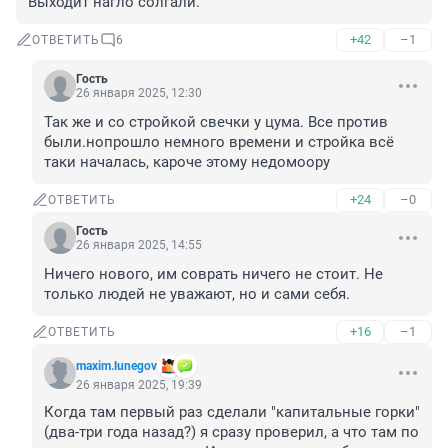
Выходит нагло солгали.
+42
–1
ОТВЕТИТЬ
6
Гость
26 января 2025, 12:30
Так же и со стройкой свечки у цума. Все против 
были.нопрошло немного времени и стройка всё 
таки началась, кароче этому недомоору
+24
–0
ОТВЕТИТЬ
Гость
26 января 2025, 14:55
Ничего нового, им соврать ничего не стоит. Не 
только людей не уважают, но и сами себя.
+16
–1
ОТВЕТИТЬ
maxim.lunegov
26 января 2025, 19:39
Когда там первый раз сделали "капитальные горки" 
(два-три года назад?) я сразу проверил, а что там по 