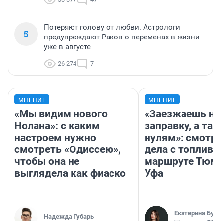
Потеряют голову от любви. Астрологи
5
предупреждают Раков о переменах в жизни
уже в августе
26 274
7
МНЕНИЕ
МНЕНИЕ
«Мы видим нового
«Заезжаешь на
Нолана»: с каким
заправку, а там
настроем нужно
нулям»: смотри
смотреть «Одиссею»,
дела с топливо
чтобы она не
маршруте Тюм
выглядела как фиаско
Уфа
Екатерина Бур
Надежда Губарь