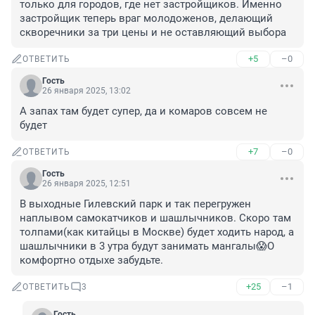
только для городов, где нет застройщиков. Именно 
застройщик теперь враг молодоженов, делающий 
скворечники за три цены и не оставляющий выбора
+5
–0
ОТВЕТИТЬ
Гость
26 января 2025, 13:02
А запах там будет супер, да и комаров совсем не 
будет
+7
–0
ОТВЕТИТЬ
Гость
26 января 2025, 12:51
В выходные Гилевский парк и так перегружен 
наплывом самокатчиков и шашлычников. Скоро там 
толпами(как китайцы в Москве) будет ходить народ, а 
шашлычники в 3 утра будут занимать мангалы😱О 
комфортно отдыхе забудьте.
+25
–1
ОТВЕТИТЬ
3
Гость