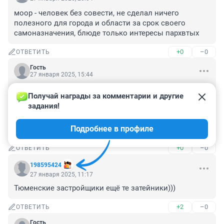
моор - человек без совести, не сделал ничего 
полезного для города и области за срок своего 
самоназначения, блюде только интересы пархвтых
+0
–0
ОТВЕТИТЬ
Гость
27 января 2025, 15:44
Там раньше горки были зимой, кто то прям каркас из 
Получай награды за комментарии и другие 
дерева сделал и зимой заливали, чай, хот-доги 
задания!
продавали там. То что был такой огромный пустырь 
на берегу озера и к гадалке не ходи, по любому бы 
Подробнее в профиле
отжали под ЖК.
+0
–0
ОТВЕТИТЬ
198595424
27 января 2025, 11:17
Тюменские застройщики ещё те затейники)))
+2
–0
ОТВЕТИТЬ
Гость