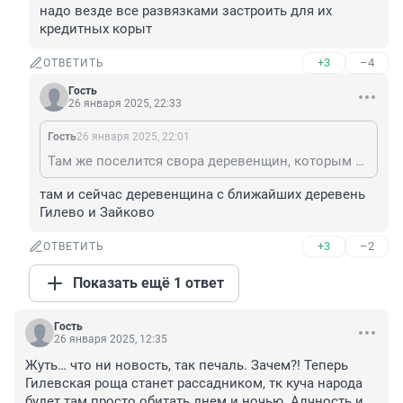
надо везде все развязками застроить для их 
кредитных корыт
+3
–4
ОТВЕТИТЬ
Гость
26 января 2025, 22:33
Гость
26 января 2025, 22:01
Там же поселится свора деревенщин, которым надо везде все развязками застроить для их кредитных корыт
там и сейчас деревенщина с ближайших деревень 
Гилево и Зайково
+3
–2
ОТВЕТИТЬ
Показать ещё 1 ответ
Гость
26 января 2025, 12:35
Жуть… что ни новость, так печаль. Зачем?! Теперь 
Гилевская роща станет рассадником, тк куча народа 
будет там просто обитать днем и ночью. Алчность и 