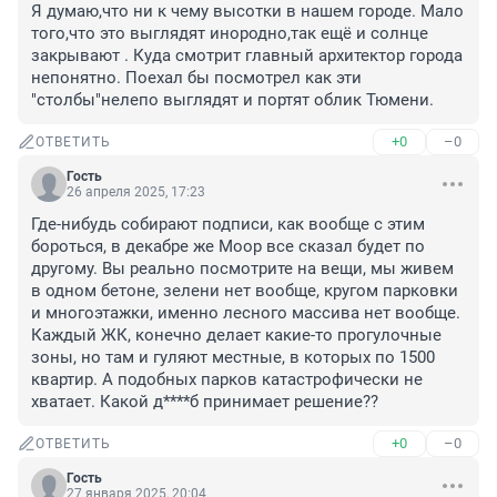
Я думаю,что ни к чему высотки в нашем городе. Мало 
того,что это выглядят инородно,так ещё и солнце 
закрывают . Куда смотрит главный архитектор города 
непонятно. Поехал бы посмотрел как эти 
"столбы"нелепо выглядят и портят облик Тюмени.
+0
–0
ОТВЕТИТЬ
Гость
26 апреля 2025, 17:23
Где-нибудь собирают подписи, как вообще с этим 
бороться, в декабре же Моор все сказал будет по 
другому. Вы реально посмотрите на вещи, мы живем 
в одном бетоне, зелени нет вообще, кругом парковки 
и многоэтажки, именно лесного массива нет вообще. 
Каждый ЖК, конечно делает какие-то прогулочные 
зоны, но там и гуляют местные, в которых по 1500 
квартир. А подобных парков катастрофически не 
хватает. Какой д****б принимает решение??
+0
–0
ОТВЕТИТЬ
Гость
27 января 2025, 20:04