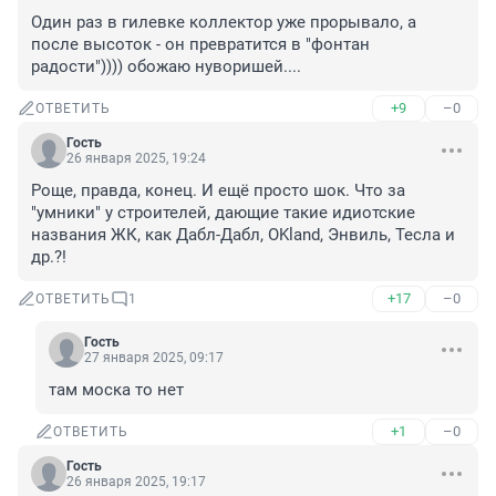
Один раз в гилевке коллектор уже прорывало, а 
после высоток - он превратится в "фонтан 
радости")))) обожаю нуворишей....
+9
–0
ОТВЕТИТЬ
Гость
26 января 2025, 19:24
Роще, правда, конец. И ещё просто шок. Что за 
"умники" у строителей, дающие такие идиотские 
названия ЖК, как Дабл-Дабл, OKland, Энвиль, Тесла и 
др.?!
+17
–0
ОТВЕТИТЬ
1
Гость
27 января 2025, 09:17
там моска то нет
+1
–0
ОТВЕТИТЬ
Гость
26 января 2025, 19:17