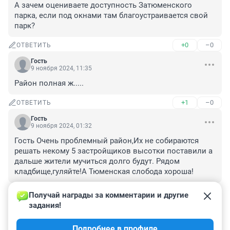
А зачем оцениваете доступность Затюменского 
парка, если под окнами там благоустраивается свой 
парк?
+0
–0
ОТВЕТИТЬ
Гость
9 ноября 2024, 11:35
Район полная ж.....
+1
–0
ОТВЕТИТЬ
Гость
9 ноября 2024, 01:32
Гость Очень проблемный район,Их не собираются 
решать некому 5 застройщиков высотки поставили а 
дальше жители мучиться долго будут. Рядом 
кладбище,гуляйте!А Тюменская слобода хороша!
+0
–0
ОТВЕТИТЬ
Получай награды за комментарии и другие 
задания!
Гость
8 ноября 2024, 15:47
Подробнее в профиле
Очередная бичевня для панаехов как и сама слобода