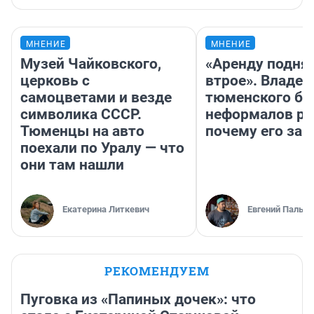
МНЕНИЕ
МНЕНИЕ
Музей Чайковского,
«Аренду подня
церковь с
втрое». Владел
самоцветами и везде
тюменского ба
символика СССР.
неформалов ра
Тюменцы на авто
почему его за
поехали по Уралу — что
они там нашли
Екатерина Литкевич
Евгений Пальян
РЕКОМЕНДУЕМ
Пуговка из «Папиных дочек»: что