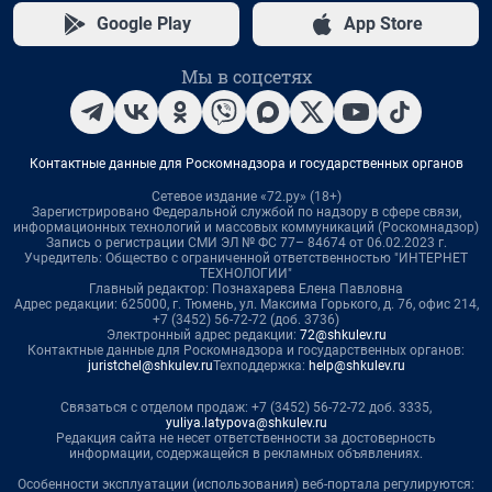
Google Play
App Store
Мы в соцсетях
Контактные данные для Роскомнадзора и государственных органов
Сетевое издание «72.ру» (18+)
Зарегистрировано Федеральной службой по надзору в сфере связи,
информационных технологий и массовых коммуникаций (Роскомнадзор)
Запись о регистрации СМИ ЭЛ № ФС 77– 84674 от 06.02.2023 г.
Учредитель: Общество с ограниченной ответственностью "ИНТЕРНЕТ
ТЕХНОЛОГИИ"
Главный редактор: Познахарева Елена Павловна
Адрес редакции: 625000, г. Тюмень, ул. Максима Горького, д. 76, офис 214,
+7 (3452) 56-72-72 (доб. 3736)
Электронный адрес редакции:
72@shkulev.ru
Контактные данные для Роскомнадзора и государственных органов:
juristchel@shkulev.ru
Техподдержка:
help@shkulev.ru
Связаться с отделом продаж: +7 (3452) 56-72-72 доб. 3335,
yuliya.latypova@shkulev.ru
Редакция сайта не несет ответственности за достоверность
информации, содержащейся в рекламных объявлениях.
Особенности эксплуатации (использования) веб-портала регулируются: