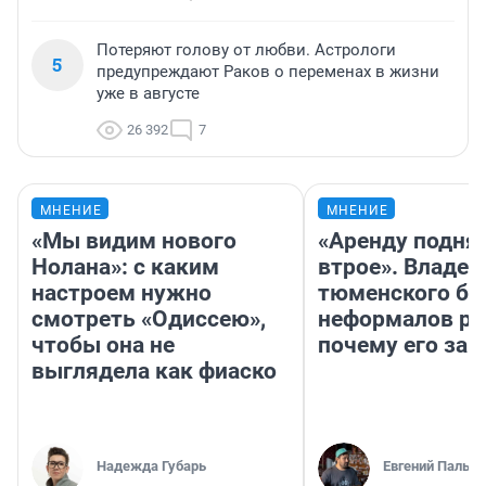
Потеряют голову от любви. Астрологи
5
предупреждают Раков о переменах в жизни
уже в августе
26 392
7
МНЕНИЕ
МНЕНИЕ
«Мы видим нового
«Аренду подня
Нолана»: с каким
втрое». Владел
настроем нужно
тюменского ба
смотреть «Одиссею»,
неформалов ра
чтобы она не
почему его за
выглядела как фиаско
Надежда Губарь
Евгений Пальян