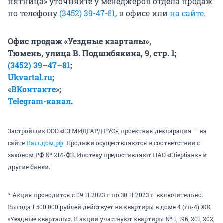
пятница» уточняйте у менеджеров отдела продаж
по телефону
(3452) 39-47-81
, в офисе или
на сайте
.
Офис продаж «Уездные кварталы»,
Тюмень, улица В. Подшибякина, 9, стр. 1;
(3452) 39–47–81
;
Ukvartal.ru
;
«
ВКонтакте
»
;
Telegram-канал
.
Застройщик ООО «СЗ МИДГАРД РУС», проектная декларация — на
сайте
Наш.дом.рф
. Продажи осуществляются в соответствии с
законом РФ № 214-ФЗ. Ипотеку предоставляют ПАО «Сбербанк» и
другие банки.
* Акция проводится с 09.11.2023 г. по 30.11.2023 г. включительно.
Выгода 1 500 000 рублей действует на квартиры в доме 4 (гп-4) ЖК
«Уездные кварталы». В акции участвуют квартиры № 1, 196, 201, 202,