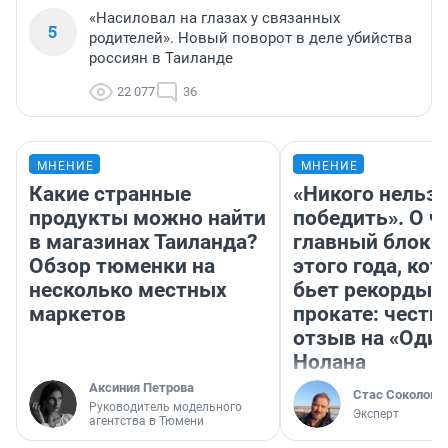
«Насиловал на глазах у связанных
5
родителей». Новый поворот в деле убийства
россиян в Таиланде
22 077
36
МНЕНИЕ
МНЕНИЕ
Какие странные
«Никого нельз
продукты можно найти
победить». О ч
в магазинах Таиланда?
главный блокб
Обзор тюменки на
этого года, ко
несколько местных
бьет рекорды 
маркетов
прокате: честн
отзыв на «Оди
Нолана
Аксиния Петрова
Стас Соколов
Руководитель модельного
Эксперт
агентства в Тюмени