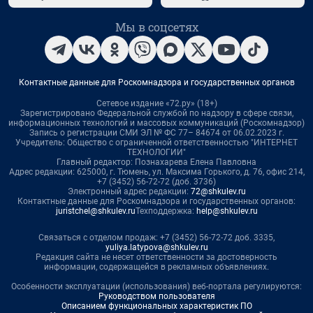
Мы в соцсетях
Контактные данные для Роскомнадзора и государственных органов
Сетевое издание «72.ру» (18+)
Зарегистрировано Федеральной службой по надзору в сфере связи,
информационных технологий и массовых коммуникаций (Роскомнадзор)
Запись о регистрации СМИ ЭЛ № ФС 77– 84674 от 06.02.2023 г.
Учредитель: Общество с ограниченной ответственностью "ИНТЕРНЕТ
ТЕХНОЛОГИИ"
Главный редактор: Познахарева Елена Павловна
Адрес редакции: 625000, г. Тюмень, ул. Максима Горького, д. 76, офис 214,
+7 (3452) 56-72-72 (доб. 3736)
Электронный адрес редакции:
72@shkulev.ru
Контактные данные для Роскомнадзора и государственных органов:
juristchel@shkulev.ru
Техподдержка:
help@shkulev.ru
Связаться с отделом продаж: +7 (3452) 56-72-72 доб. 3335,
yuliya.latypova@shkulev.ru
Редакция сайта не несет ответственности за достоверность
информации, содержащейся в рекламных объявлениях.
Особенности эксплуатации (использования) веб-портала регулируются:
Руководством пользователя
Описанием функциональных характеристик ПО