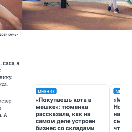
всей семьи
 папа, я
и
нику.
иса.
МНЕНИЕ
МНЕНИ
«Покупаешь кота в
«Мы в
астер-
мешке»: тюменка
Нолан
е
рассказала, как на
настр
. А
самом деле устроен
смотр
бизнес со складами
чтобы