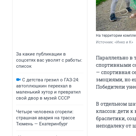
На территории компле
Источник: 
«Инко и К»
За какие публикации в
Параллельно в 
соцсетях вас уволят с работы:
спортивными со
список
— спортивная с
эмоциями, но е
С детства грезил о ГАЗ-24:
автоплюшкин переехал в
Победители уне
маленький хутор и превратил
свой двор в музей СССР
В отдельном ша
классов: дети 
Четыре человека сгорели:
страшная авария на трассе
браслетики, со
Тюмень — Екатеринбург
неподалеку от 