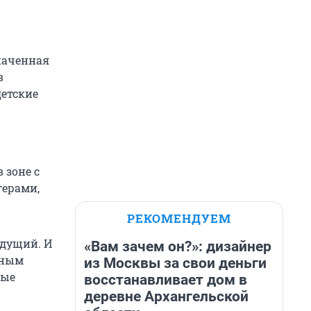
наченная
в
детские
 зоне с
герами,
РЕКОМЕНДУЕМ
едущий. И
«Вам зачем он?»: дизайнер
ьным
из Москвы за свои деньги
лые
восстанавливает дом в
деревне Архангельской