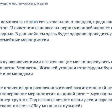
оходили мастер-классы для детей
 комплекса «
Ария
» есть отдельная площадка, предназ
ертаг. И счастливые новоселы первыми опробовали ее 
дные. В дальнейшем здесь будет здорово проводить 
 семейные мероприятия.
жду развлечениями все желающие могли перекусить в
олютно бесплатно. Жителей угощали стритфудом: бур
фе и лимонадами.
не в течение дня развлекал жителей зажигательный в
о завершение мероприятия на яркой ноте — музыкал
авер-группы. Под веселые летние песни дети и взрос
евали вместе с «Шоу мыльных пузырей».