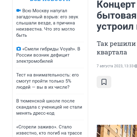
Концерт
Всю Москву напугал
бытовая
загадочный взрыв: его звук
слышали везде, а причина
устроил
неизвестна. Что это могло
быть
Так решили 
«Смели гибриды Voyah». В
квартала
России возник дефицит
электромобилей
7 августа 2023, 13:33
Тест на внимательность: его
смогут пройти только 5%
людей — вы в их числе?
В тюменской школе после
скандала с ученицей не стали
менять дресс-код
«Сгорели заживо». Стало
известно, кто погиб на трассе