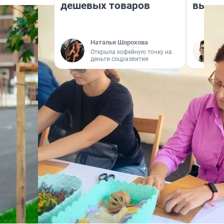
дешевых товаров
выгля
Наталья Шорохова
Открыла кофейную точку на
деньги соцразвития