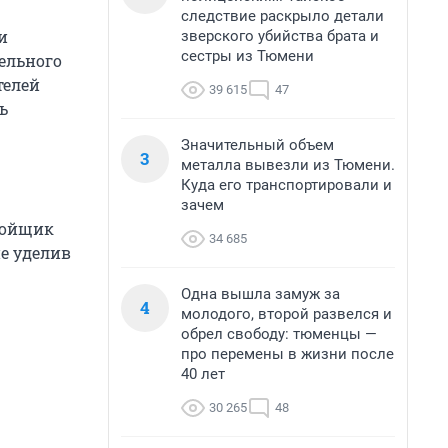
следствие раскрыло детали
и
зверского убийства брата и
сестры из Тюмени
ельного
телей
39 615
47
ь
Значительный объем
3
металла вывезли из Тюмени.
Куда его транспортировали и
зачем
тройщик
34 685
е уделив
Одна вышла замуж за
4
молодого, второй развелся и
обрел свободу: тюменцы —
про перемены в жизни после
40 лет
30 265
48