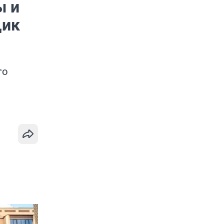
ы и
щик
го