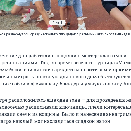
1 из 4
кса развернулось сразу несколько площадок с разными «активностями» для 
течение дня работали площадки с мастер-классами и
ревнованиями. Так, во время веселого турнира «Мама,
емья!» жители смогли зарядиться позитивом и ярким
ще и выиграть полезную для нового дома бытовую тех
сли с собой кофемашину, блендер и умную колонку Ал
тре расположилась еще одна зона — для проведения м
к новоселью расписывали ключницы, плели интересны
здавали свечи из вощины. Было и нанесение аквагрима
шатра каждый мог насладиться сладкой ватой.