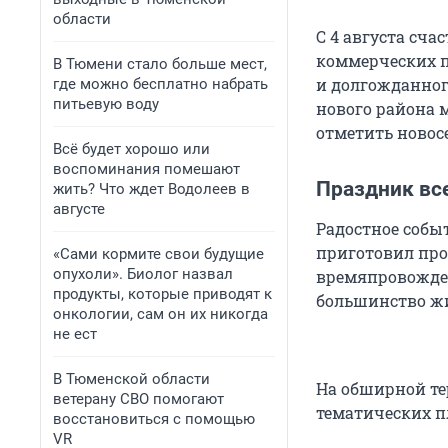
области
С 4 августа сч
коммерческих п
В Тюмени стало больше мест,
и долгожданно
где можно бесплатно набрать
питьевую воду
нового района 
отметить новос
Всё будет хорошо или
воспоминания помешают
Праздник вс
жить? Что ждет Водолеев в
августе
Радостное собы
приготовил про
«Сами кормите свои будущие
опухоли». Биолог назвал
времяпровожден
продукты, которые приводят к
большинство жи
онкологии, сам он их никогда
не ест
В Тюменской области
На обширной те
ветерану СВО помогают
тематических п
восстановиться с помощью
VR