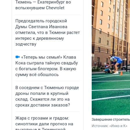
Тюмень — Екатеринбург во
вспыхнувшем Chevrolet
Председатель городской
Думы Светлана Иванова
отметила, что в Тюмени растет
интерес к деревянному
зодчеству
«Теперь мы семья!» Клава
Кока сыграла тайную свадьбу
с богатым блогером. В какую
сумму всё обошлось
В соседнем с Тюменью городе
дроны попали в крупный
склад. Скажется ли это на
сроках доставки заказов?
Жара с грозами и градом:
Завершение строитель
синоптики дали прогноз на
Источник: 
«Инко и К»
выходные в Тюменской