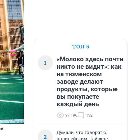
ТОП 5
«Молоко здесь почти
1
никто не видит»: как
на тюменском
заводе делают
продукты, которые
вы покупаете
каждый день
97 196
132
ей
Думали, что говорят с
2
полицейским. Тайское