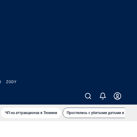
Ы
ZODY
ЧП на аттракционах в Тюмени
Простились с убитыми детьми в Таила