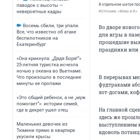
В отдельном шатре пр
паводок с высоты —
невероятные кадры
Источник: 
«Инко и К»
Восемь сбили, три упали.
Во дворе нового
Все, что известно об атаке
для игры в лаз
беспилотников на
прошедшие выхо
Екатеринбург
праздники или
«Она крикнула: „Дядя Боря!“»
25-летняя туристка исчезла
ночью у океана во Вьетнаме.
В перерывах ме
Что произошло в последние
минуты ее пропажи
фудтраками абс
хот-догами, ко
«Это общий ребенок, а не „муж
помогает“»: истории семей,
На главной сце
где в декрет ушел отец
здесь же прошл
Маленьких девочек из
выступлением к
Тюмени прямо в квартире
вдоволь потанц
укусили крысы