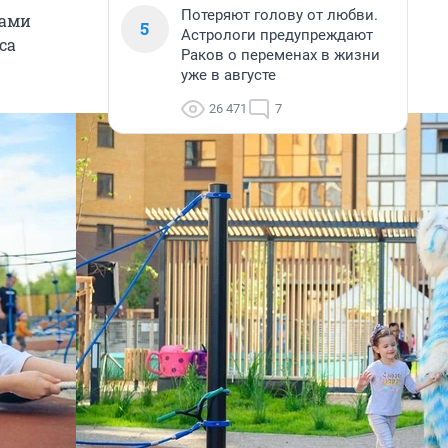
Потеряют голову от любви.
рами
5
Астрологи предупреждают
са
Раков о переменах в жизни
уже в августе
26 471
7