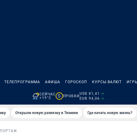
ТЕЛЕПРОГРАММА
АФИША
ГОРОСКОП
КУРСЫ ВАЛЮТ
ИГР
USD 81,41
СЕЙЧАС
5
ПРОБКИ
+19°C
EUR 94,06
еку
Открыли новую развязку в Тюмени
Где начать новую жизнь?
ЕПОРТАЖ