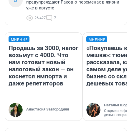
5
предупреждают Раков о переменах в жизни
уже в августе
26 427
7
МНЕНИЕ
МНЕНИЕ
Продашь за 3000, налог
«Покупаешь ко
возьмут с 4000. Что
мешке»: тюмен
нам готовит новый
рассказала, как
налоговый закон — он
самом деле ус
коснется импорта и
бизнес со скл
даже репетиторов
дешевых това
Наталья Шорох
Анастасия Завгородняя
Открыла кофейн
деньги соцразв